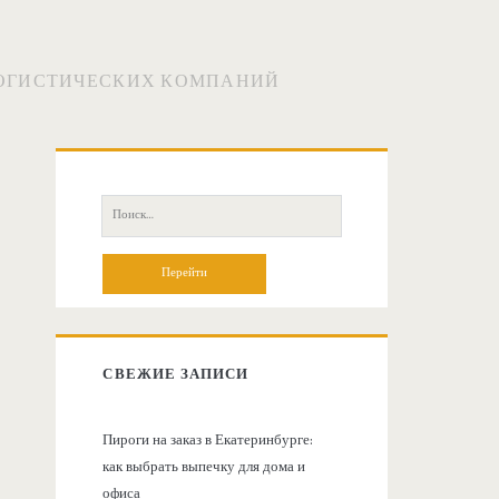
ЛОГИСТИЧЕСКИХ КОМПАНИЙ
О
с
П
о
н
и
с
о
к
:
в
СВЕЖИЕ ЗАПИСИ
н
Пироги на заказ в Екатеринбурге:
как выбрать выпечку для дома и
а
офиса