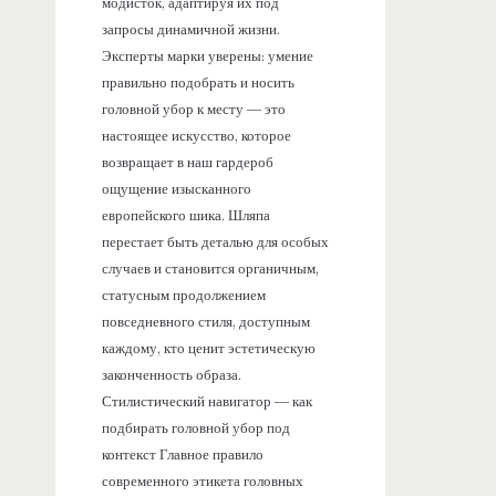
модисток, адаптируя их под
запросы динамичной жизни.
Эксперты марки уверены: умение
правильно подобрать и носить
головной убор к месту — это
настоящее искусство, которое
возвращает в наш гардероб
ощущение изысканного
европейского шика. Шляпа
перестает быть деталью для особых
случаев и становится органичным,
статусным продолжением
повседневного стиля, доступным
каждому, кто ценит эстетическую
законченность образа.
Стилистический навигатор — как
подбирать головной убор под
контекст Главное правило
современного этикета головных