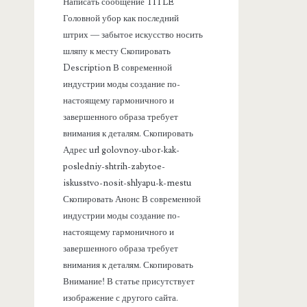
Написать сообщение TITLE
а
Головной убор как последний
штрих — забытое искусство носить
н
шляпу к месту Скопировать
Description В современной
е
индустрии моды создание по-
настоящему гармоничного и
л
завершенного образа требует
внимания к деталям. Скопировать
ь
Адрес url golovnoy-ubor-kak-
posledniy-shtrih-zabytoe-
iskusstvo-nosit-shlyapu-k-mestu
Скопировать Анонс В современной
индустрии моды создание по-
настоящему гармоничного и
завершенного образа требует
внимания к деталям. Скопировать
Внимание! В статье присутствует
изображение с другого сайта.