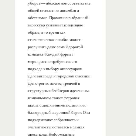
уборов — абсолютное соответствие
общей стилистике ансамбля и
обстановке. Правильно выбранный
аксессуар усиливает концепцию
образа, в то время как
стилистическая ошибка может
разрушить даже самый дорогой
комплект. Каждый формат
мероприятия требует своего
подхода к выбору аксессуаров:
Деловая среда и городская классика.
Для строгих пальто, тренчей и
структурных блейзеров идеальным
компаньоном станет фетровая
шляпа с лаконичными полями или
благородный шерстяной берет. Они
подчеркивают собранность и
элегантность, оставаясь в рамках
дресс-кода. Неформальные