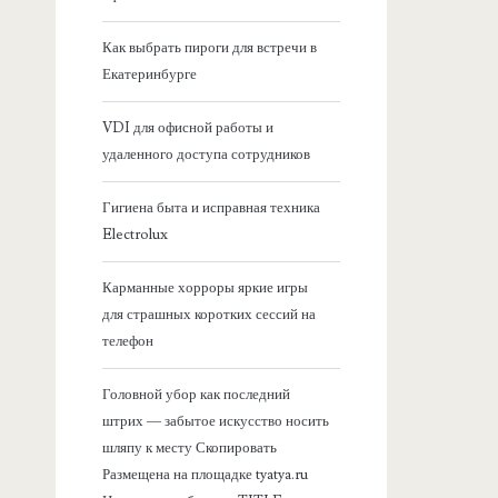
я
Как выбрать пироги для встречи в
Екатеринбурге
б
VDI для офисной работы и
о
удаленного доступа сотрудников
к
Гигиена быта и исправная техника
Electrolux
о
Карманные хорроры яркие игры
в
для страшных коротких сессий на
телефон
а
Головной убор как последний
я
штрих — забытое искусство носить
шляпу к месту Скопировать
п
Размещена на площадке tyatya.ru