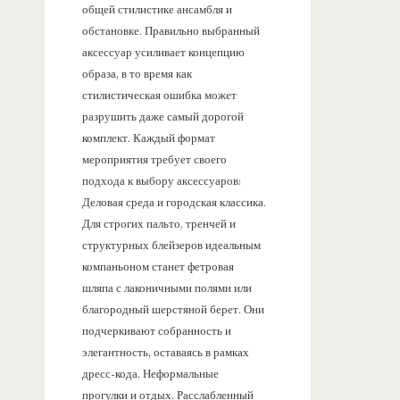
общей стилистике ансамбля и
обстановке. Правильно выбранный
аксессуар усиливает концепцию
образа, в то время как
стилистическая ошибка может
разрушить даже самый дорогой
комплект. Каждый формат
мероприятия требует своего
подхода к выбору аксессуаров:
Деловая среда и городская классика.
Для строгих пальто, тренчей и
структурных блейзеров идеальным
компаньоном станет фетровая
шляпа с лаконичными полями или
благородный шерстяной берет. Они
подчеркивают собранность и
элегантность, оставаясь в рамках
дресс-кода. Неформальные
прогулки и отдых. Расслабленный