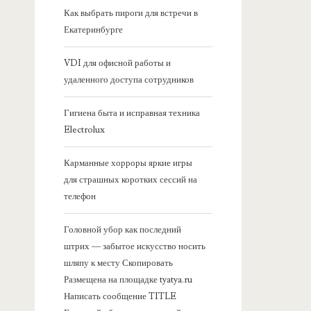
я
Как выбрать пироги для встречи в
Екатеринбурге
б
VDI для офисной работы и
о
удаленного доступа сотрудников
к
Гигиена быта и исправная техника
Electrolux
о
Карманные хорроры яркие игры
в
для страшных коротких сессий на
телефон
а
Головной убор как последний
я
штрих — забытое искусство носить
шляпу к месту Скопировать
п
Размещена на площадке tyatya.ru
Написать сообщение TITLE