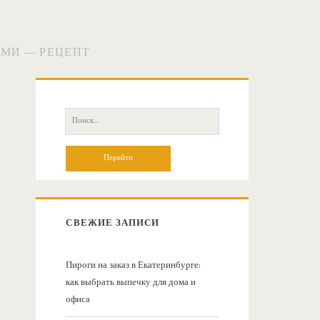
АМИ — РЕЦЕПТ
О
с
П
о
н
и
с
о
к
:
в
СВЕЖИЕ ЗАПИСИ
н
Пироги на заказ в Екатеринбурге:
как выбрать выпечку для дома и
а
офиса