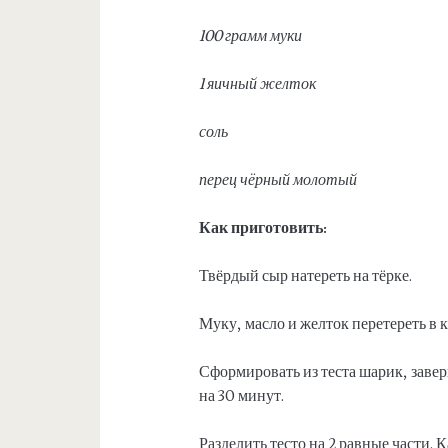
100 грамм муки
1 яичный желток
соль
перец чёрный молотый
Как приготовить:
Твёрдый сыр натереть на тёрке.
Муку, масло и желток перетереть в 
Сформировать из теста шарик, заве
на 30 минут.
Разделить тесто на 2 равные части. К