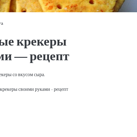
ya
ые крекеры
ми — рецепт
керы со вкусом сыра.