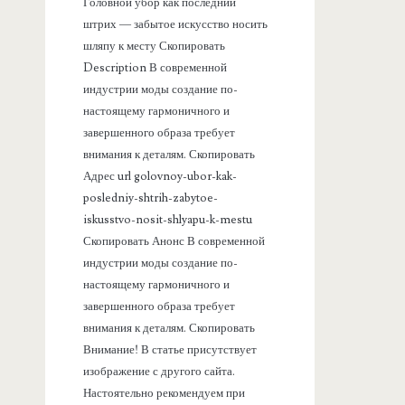
а
Головной убор как последний
штрих — забытое искусство носить
н
шляпу к месту Скопировать
Description В современной
е
индустрии моды создание по-
настоящему гармоничного и
л
завершенного образа требует
внимания к деталям. Скопировать
ь
Адрес url golovnoy-ubor-kak-
posledniy-shtrih-zabytoe-
iskusstvo-nosit-shlyapu-k-mestu
Скопировать Анонс В современной
индустрии моды создание по-
настоящему гармоничного и
завершенного образа требует
внимания к деталям. Скопировать
Внимание! В статье присутствует
изображение с другого сайта.
Настоятельно рекомендуем при