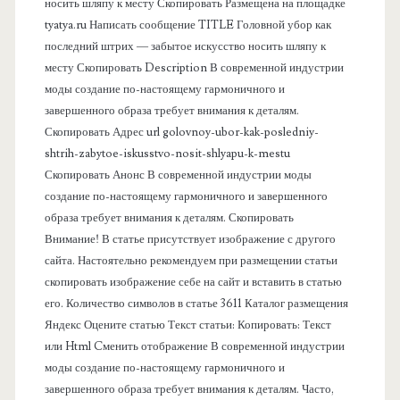
носить шляпу к месту Скопировать Размещена на площадке
а
tyatya.ru Написать сообщение TITLE Головной убор как
последний штрих — забытое искусство носить шляпу к
я
месту Скопировать Description В современной индустрии
моды создание по-настоящему гармоничного и
п
завершенного образа требует внимания к деталям.
Скопировать Адрес url golovnoy-ubor-kak-posledniy-
а
shtrih-zabytoe-iskusstvo-nosit-shlyapu-k-mestu
Скопировать Анонс В современной индустрии моды
н
создание по-настоящему гармоничного и завершенного
образа требует внимания к деталям. Скопировать
е
Внимание! В статье присутствует изображение с другого
сайта. Настоятельно рекомендуем при размещении статьи
л
скопировать изображение себе на сайт и вставить в статью
его. Количество символов в статье 3611 Каталог размещения
ь
Яндекс Оцените статью Текст статьи: Копировать: Текст
или Html Cменить отображение В современной индустрии
моды создание по-настоящему гармоничного и
завершенного образа требует внимания к деталям. Часто,