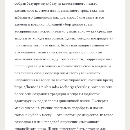
собрав безупречную базу из качественного пальто,
элегантного костюма или премиального трикотажа, мы
забываем о финальном аккорде, способном связать все
элементы воедино. Головной убор долгое время
воспринимался исключительно утилитарно — как средство
защиты от холода или солнца. Однако сегодня возвращается
понимание того, что шляпа, берет или изящная панама —
это мощный стилистический инструмент, способный
мгновенно повысить градус элегантности, скорректировать
пропорции лица и заявить о тонком вкусе своего владельца
без лишних слов. Возрождением этого утонченного
направления в Европе во многом управляет немецкий бренд
https://hcmoda.ru/brands/seeberger/catalog, который уже
более века сохраняет традиции и секреты модисток,
адаптируя их под запросы динамичной жизни. Эксперты
марки уверены: умение правильно подобрать и носить
головной убор к месту — это настоящее искусство, которое
возвращает в наш гардероб ощущение изысканного
европейского шика. Шляпа перестает быть деталью для