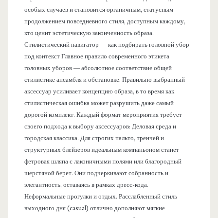
особых случаев и становится органичным, статусным
продолжением повседневного стиля, доступным каждому,
кто ценит эстетическую законченность образа.
Стилистический навигатор — как подбирать головной убор
под контекст Главное правило современного этикета
головных уборов — абсолютное соответствие общей
стилистике ансамбля и обстановке. Правильно выбранный
аксессуар усиливает концепцию образа, в то время как
стилистическая ошибка может разрушить даже самый
дорогой комплект. Каждый формат мероприятия требует
своего подхода к выбору аксессуаров: Деловая среда и
городская классика. Для строгих пальто, тренчей и
структурных блейзеров идеальным компаньоном станет
фетровая шляпа с лаконичными полями или благородный
шерстяной берет. Они подчеркивают собранность и
элегантность, оставаясь в рамках дресс-кода.
Неформальные прогулки и отдых. Расслабленный стиль
выходного дня (casual) отлично дополняют мягкие