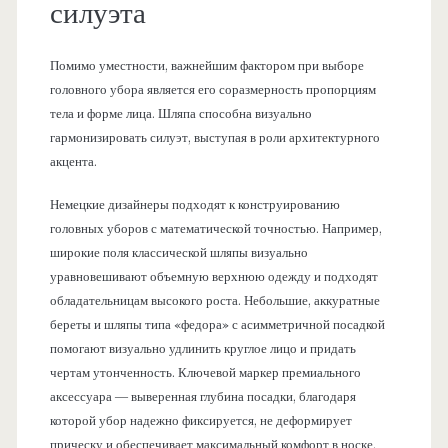
силуэта
Помимо уместности, важнейшим фактором при выборе
головного убора является его соразмерность пропорциям
тела и форме лица. Шляпа способна визуально
гармонизировать силуэт, выступая в роли архитектурного
акцента.
Немецкие дизайнеры подходят к конструированию
головных уборов с математической точностью. Например,
широкие поля классической шляпы визуально
уравновешивают объемную верхнюю одежду и подходят
обладательницам высокого роста. Небольшие, аккуратные
береты и шляпы типа «федора» с асимметричной посадкой
помогают визуально удлинить круглое лицо и придать
чертам утонченность. Ключевой маркер премиального
аксессуара — выверенная глубина посадки, благодаря
которой убор надежно фиксируется, не деформирует
прическу и обеспечивает максимальный комфорт в носке.