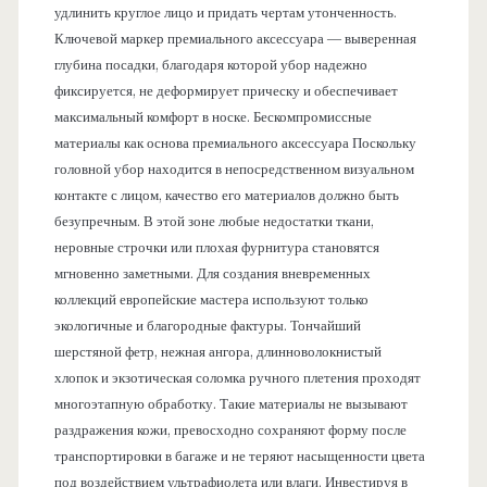
удлинить круглое лицо и придать чертам утонченность.
Ключевой маркер премиального аксессуара — выверенная
глубина посадки, благодаря которой убор надежно
фиксируется, не деформирует прическу и обеспечивает
максимальный комфорт в носке. Бескомпромиссные
материалы как основа премиального аксессуара Поскольку
головной убор находится в непосредственном визуальном
контакте с лицом, качество его материалов должно быть
безупречным. В этой зоне любые недостатки ткани,
неровные строчки или плохая фурнитура становятся
мгновенно заметными. Для создания вневременных
коллекций европейские мастера используют только
экологичные и благородные фактуры. Тончайший
шерстяной фетр, нежная ангора, длинноволокнистый
хлопок и экзотическая соломка ручного плетения проходят
многоэтапную обработку. Такие материалы не вызывают
раздражения кожи, превосходно сохраняют форму после
транспортировки в багаже и не теряют насыщенности цвета
под воздействием ультрафиолета или влаги. Инвестируя в