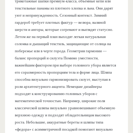
трикотажные шапки премиум-класса, объемные кепи или
текстильные панамы из плотного хлопка и льна. Они дарят
уют и непринужденность. Сезонный контекст. Зимний
гардероб требует плотных фактур — велюра, валяной
шерсти и ангоры, которые согревают и выглядят статусно.
Летом же на первый план выходят легкая натуральная
соломка и дышащий текстиль, защищающие от солнца на
побережье или в черте города. Геометрия гармонии —
баланс пропорций и силуэта Помимо уместности,
важнейшим фактором при выборе головного убора является
его соразмерность пропорциям тела и форме лица. Шляпа
способна визуально гармонизировать силуэт, выступая в
роли архитектурного акцента. Немецкие дизайнеры
подходят к конструированию головных уборов с
математической точностью. Например, широкие поля
классической шляпы визуально уравновешивают объемную
верхнюю одежду и подходят обладательницам высокого
роста. Небольшие, аккуратные береты и шляпы типа
«федора» с асимметричной посадкой помогают визуально