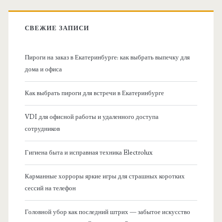
к
в
:
СВЕЖИЕ ЗАПИСИ
н
Пироги на заказ в Екатеринбурге: как выбрать выпечку для
а
дома и офиса
я
Как выбрать пироги для встречи в Екатеринбурге
б
VDI для офисной работы и удаленного доступа
сотрудников
о
Гигиена быта и исправная техника Electrolux
к
Карманные хорроры яркие игры для страшных коротких
о
сессий на телефон
в
Головной убор как последний штрих — забытое искусство