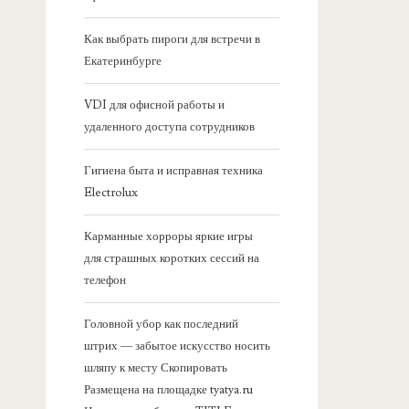
я
Как выбрать пироги для встречи в
Екатеринбурге
б
VDI для офисной работы и
о
удаленного доступа сотрудников
к
Гигиена быта и исправная техника
Electrolux
о
Карманные хорроры яркие игры
в
для страшных коротких сессий на
телефон
а
Головной убор как последний
я
штрих — забытое искусство носить
шляпу к месту Скопировать
п
Размещена на площадке tyatya.ru