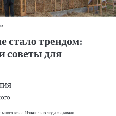
ya
е стало трендом:
и советы для
лия
лого
е много веков. Изначально люди создавали