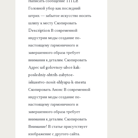
Написать сообщение TITLE
а
Головной убор как последний
штрих — забытое искусство носить
н
шляпу к месту Скопировать
Description В современной
е
индустрии моды создание по-
настоящему гармоничного и
л
завершенного образа требует
внимания к деталям. Скопировать
ь
Адрес url golovnoy-ubor-kak-
posledniy-shtrih-zabytoe-
iskusstvo-nosit-shlyapu-k-mestu
Скопировать Анонс В современной
индустрии моды создание по-
настоящему гармоничного и
завершенного образа требует
внимания к деталям. Скопировать
Внимание! В статье присутствует
изображение с другого сайта.