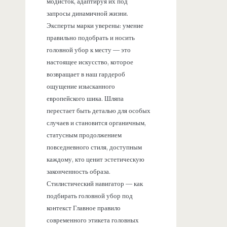
модисток, адаптируя их под
запросы динамичной жизни.
Эксперты марки уверены: умение
правильно подобрать и носить
головной убор к месту — это
настоящее искусство, которое
возвращает в наш гардероб
ощущение изысканного
европейского шика. Шляпа
перестает быть деталью для особых
случаев и становится органичным,
статусным продолжением
повседневного стиля, доступным
каждому, кто ценит эстетическую
законченность образа.
Стилистический навигатор — как
подбирать головной убор под
контекст Главное правило
современного этикета головных