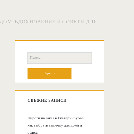
НДОМ: ВДОХНОВЕНИЕ И СОВЕТЫ ДЛЯ
О
с
П
о
н
и
с
о
к
:
в
СВЕЖИЕ ЗАПИСИ
н
Пироги на заказ в Екатеринбурге:
как выбрать выпечку для дома и
а
офиса