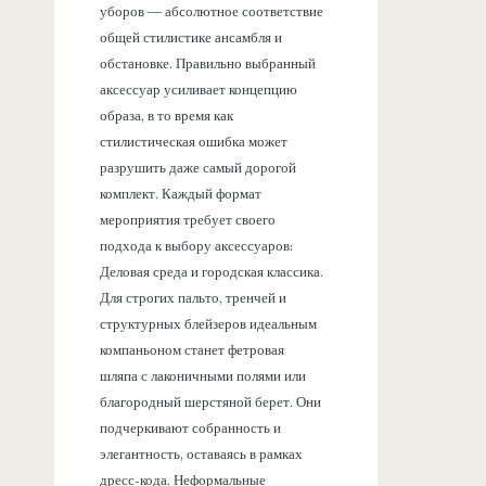
уборов — абсолютное соответствие
общей стилистике ансамбля и
обстановке. Правильно выбранный
аксессуар усиливает концепцию
образа, в то время как
стилистическая ошибка может
разрушить даже самый дорогой
комплект. Каждый формат
мероприятия требует своего
подхода к выбору аксессуаров:
Деловая среда и городская классика.
Для строгих пальто, тренчей и
структурных блейзеров идеальным
компаньоном станет фетровая
шляпа с лаконичными полями или
благородный шерстяной берет. Они
подчеркивают собранность и
элегантность, оставаясь в рамках
дресс-кода. Неформальные