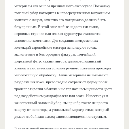
материалы как основа премиального аксессуара Поскольку
головной убор находится в непосредственном визуальном
контакте с лицом, качество его материалов должно быть
безупречным. В этой зоне любые недостатки ткани,
неровные строчки или плохая фурнитура становятся
мгновенно заметными. Для создания вневременных
коллекций европейские мастера используют только
экологичные и благородные фактуры. Тончайший
шерстяной фетр, нежная ангора, длинноволокнистый
хлопок и экзотическая соломка ручного плетения проходят
многоэтапную обработку. Такие материалы не вызывают
раздражения кожи, превосходно сохраняют форму после
транспортировки в багаже и не теряют насыщенности цвета
под воздействием ультрафиолета или влаги. Инвестируя в
качественный головной убор, вы приобретаете не просто
защиту от непогоды, а уникальный маркер стиля, который
делает любой ваш выход запоминающимся и статусным.