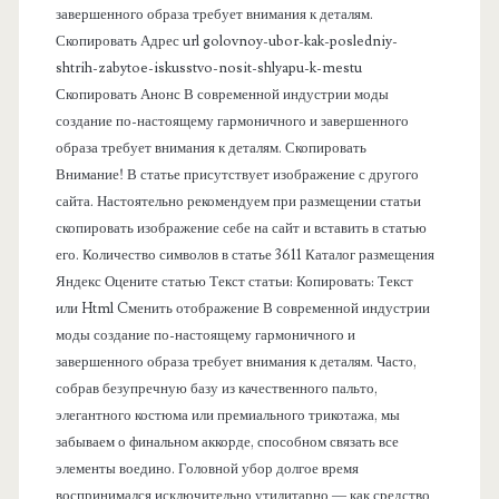
п
завершенного образа требует внимания к деталям.
Скопировать Адрес url golovnoy-ubor-kak-posledniy-
а
shtrih-zabytoe-iskusstvo-nosit-shlyapu-k-mestu
Скопировать Анонс В современной индустрии моды
н
создание по-настоящему гармоничного и завершенного
образа требует внимания к деталям. Скопировать
е
Внимание! В статье присутствует изображение с другого
сайта. Настоятельно рекомендуем при размещении статьи
л
скопировать изображение себе на сайт и вставить в статью
его. Количество символов в статье 3611 Каталог размещения
ь
Яндекс Оцените статью Текст статьи: Копировать: Текст
или Html Cменить отображение В современной индустрии
моды создание по-настоящему гармоничного и
завершенного образа требует внимания к деталям. Часто,
собрав безупречную базу из качественного пальто,
элегантного костюма или премиального трикотажа, мы
забываем о финальном аккорде, способном связать все
элементы воедино. Головной убор долгое время
воспринимался исключительно утилитарно — как средство