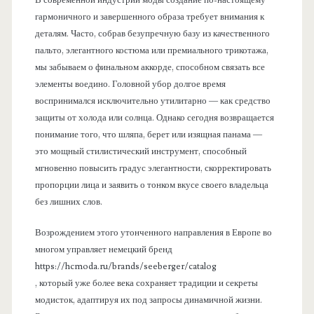
В современной индустрии моды создание по-настоящему
гармоничного и завершенного образа требует внимания к
деталям. Часто, собрав безупречную базу из качественного
пальто, элегантного костюма или премиального трикотажа,
мы забываем о финальном аккорде, способном связать все
элементы воедино. Головной убор долгое время
воспринимался исключительно утилитарно — как средство
защиты от холода или солнца. Однако сегодня возвращается
понимание того, что шляпа, берет или изящная панама —
это мощный стилистический инструмент, способный
мгновенно повысить градус элегантности, скорректировать
пропорции лица и заявить о тонком вкусе своего владельца
без лишних слов.
Возрождением этого утонченного направления в Европе во
многом управляет немецкий бренд
https://hcmoda.ru/brands/seeberger/catalog
, который уже более века сохраняет традиции и секреты
модисток, адаптируя их под запросы динамичной жизни.