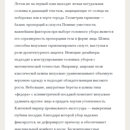
Летом же на первый план выходят легкая натуральная
соломка и дышащий текстиль, защищающие от солнца на
побережье или в черте города. Геометрия гармонии —
баланс пропорций и силуэта Помимо уместности,
важнейшим фактором при выборе головного убора является
его соразмерность пропорциям тела и форме лица. Шляпа
способна визуально гармонизировать силуэт, выступая в
роли архитектурного акцента. Немецкие дизайнеры
подходят к конструированию головных уборов с
математической точностью. Например, широкие поля
классической шляпы визуально уравновешивают объемную
верхнюю одежду и подходят обладательницам высокого
роста. Небольшие, аккуратные береты и шляпы типа
«федора» с асимметричной посадкой помогают визуально
удлинить круглое лицо и придать чертам утонченность.
Ключевой маркер премиального аксессуара — выверенная
глубина посадки, благодаря которой убор надежно
фиксируется, не деформирует прическу и обеспечивает
максимальный комфорт в носке. Бескомпромиссные