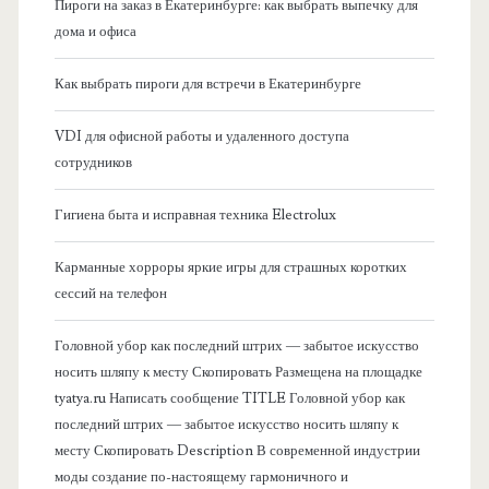
Пироги на заказ в Екатеринбурге: как выбрать выпечку для
а
дома и офиса
я
Как выбрать пироги для встречи в Екатеринбурге
б
VDI для офисной работы и удаленного доступа
сотрудников
о
Гигиена быта и исправная техника Electrolux
к
Карманные хорроры яркие игры для страшных коротких
о
сессий на телефон
в
Головной убор как последний штрих — забытое искусство
носить шляпу к месту Скопировать Размещена на площадке
а
tyatya.ru Написать сообщение TITLE Головной убор как
последний штрих — забытое искусство носить шляпу к
я
месту Скопировать Description В современной индустрии
моды создание по-настоящему гармоничного и