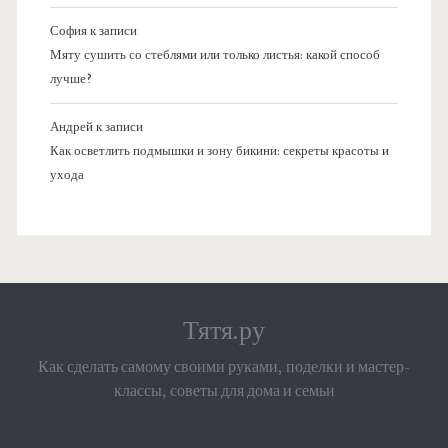
София
к записи
Мяту сушить со стеблями или только листья: какой способ
лучше?
Андрей
к записи
Как осветлить подмышки и зону бикини: секреты красоты и
ухода
Тятя.ру
Как сделать самому своими руками, поделки и мастер-
классы, советы для дома и семьи