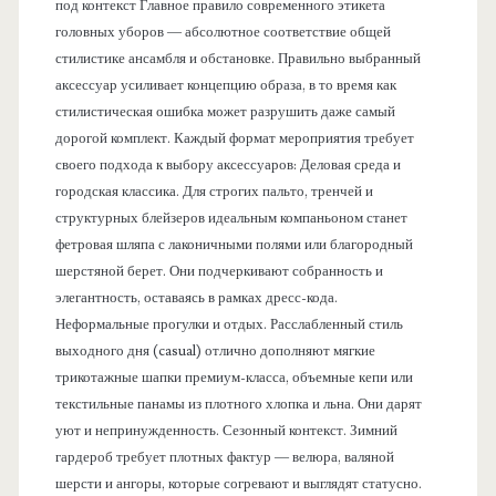
под контекст Главное правило современного этикета
головных уборов — абсолютное соответствие общей
стилистике ансамбля и обстановке. Правильно выбранный
аксессуар усиливает концепцию образа, в то время как
стилистическая ошибка может разрушить даже самый
дорогой комплект. Каждый формат мероприятия требует
своего подхода к выбору аксессуаров: Деловая среда и
городская классика. Для строгих пальто, тренчей и
структурных блейзеров идеальным компаньоном станет
фетровая шляпа с лаконичными полями или благородный
шерстяной берет. Они подчеркивают собранность и
элегантность, оставаясь в рамках дресс-кода.
Неформальные прогулки и отдых. Расслабленный стиль
выходного дня (casual) отлично дополняют мягкие
трикотажные шапки премиум-класса, объемные кепи или
текстильные панамы из плотного хлопка и льна. Они дарят
уют и непринужденность. Сезонный контекст. Зимний
гардероб требует плотных фактур — велюра, валяной
шерсти и ангоры, которые согревают и выглядят статусно.