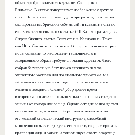
л
образа требует внимания к деталям. Скопировать
Внимание! В статье присутствует изображение с другого
ь
сайта. Настоятельно рекомендуем при размещении статьи
скопировать изображение себе на сайт и вставить в статью
его. Количество символов в статье 3611 Каталог размещения
Яндекс Оцените статью Текст статьи: Копировать: Текст
или Html Cменить отображение В современной индустрии
моды создание по-настоящему гармоничного и
завершенного образа требует внимания к деталям. Часто,
собрав безупречную базу из качественного пальто,
элегантного костюма или премиального трикотажа, мы
забываем о финальном аккорде, способном связать все
элементы воедино. Головной убор долгое время
воспринимался исключительно утилитарно — как средство
защиты от холода или солнца. Однако сегодня возвращается
понимание того, что шляпа, берет или изящная панама —
это мощный стилистический инструмент, способный
мгновенно повысить градус элегантности, скорректировать
пропорции лица и заявить о тонком вкусе своего владельца