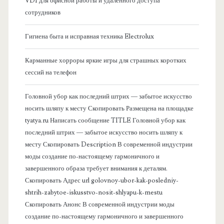
VDI для офисной работы и удаленного доступа
к
сотрудников
о
Гигиена быта и исправная техника Electrolux
в
Карманные хорроры яркие игры для страшных коротких
сессий на телефон
а
Головной убор как последний штрих — забытое искусство
я
носить шляпу к месту Скопировать Размещена на площадке
tyatya.ru Написать сообщение TITLE Головной убор как
п
последний штрих — забытое искусство носить шляпу к
месту Скопировать Description В современной индустрии
а
моды создание по-настоящему гармоничного и
завершенного образа требует внимания к деталям.
н
Скопировать Адрес url golovnoy-ubor-kak-posledniy-
shtrih-zabytoe-iskusstvo-nosit-shlyapu-k-mestu
е
Скопировать Анонс В современной индустрии моды
создание по-настоящему гармоничного и завершенного