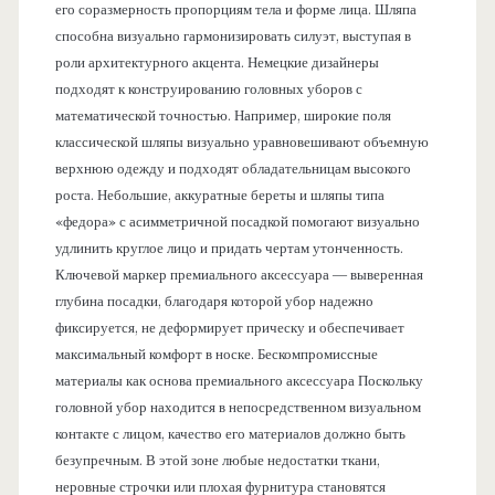
его соразмерность пропорциям тела и форме лица. Шляпа
способна визуально гармонизировать силуэт, выступая в
роли архитектурного акцента. Немецкие дизайнеры
подходят к конструированию головных уборов с
математической точностью. Например, широкие поля
классической шляпы визуально уравновешивают объемную
верхнюю одежду и подходят обладательницам высокого
роста. Небольшие, аккуратные береты и шляпы типа
«федора» с асимметричной посадкой помогают визуально
удлинить круглое лицо и придать чертам утонченность.
Ключевой маркер премиального аксессуара — выверенная
глубина посадки, благодаря которой убор надежно
фиксируется, не деформирует прическу и обеспечивает
максимальный комфорт в носке. Бескомпромиссные
материалы как основа премиального аксессуара Поскольку
головной убор находится в непосредственном визуальном
контакте с лицом, качество его материалов должно быть
безупречным. В этой зоне любые недостатки ткани,
неровные строчки или плохая фурнитура становятся