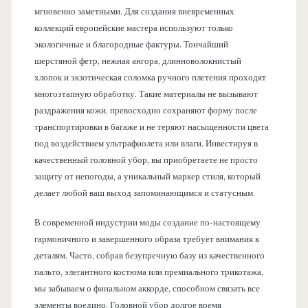
мгновенно заметными. Для создания вневременных
коллекций европейские мастера используют только
экологичные и благородные фактуры. Тончайший
шерстяной фетр, нежная ангора, длинноволокнистый
хлопок и экзотическая соломка ручного плетения проходят
многоэтапную обработку. Такие материалы не вызывают
раздражения кожи, превосходно сохраняют форму после
транспортировки в багаже и не теряют насыщенности цвета
под воздействием ультрафиолета или влаги. Инвестируя в
качественный головной убор, вы приобретаете не просто
защиту от непогоды, а уникальный маркер стиля, который
делает любой ваш выход запоминающимся и статусным.
В современной индустрии моды создание по-настоящему
гармоничного и завершенного образа требует внимания к
деталям. Часто, собрав безупречную базу из качественного
пальто, элегантного костюма или премиального трикотажа,
мы забываем о финальном аккорде, способном связать все
элементы воедино. Головной убор долгое время