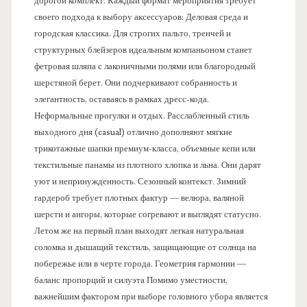
дорогой комплект. Каждый формат мероприятия требует
своего подхода к выбору аксессуаров: Деловая среда и
городская классика. Для строгих пальто, тренчей и
структурных блейзеров идеальным компаньоном станет
фетровая шляпа с лаконичными полями или благородный
шерстяной берет. Они подчеркивают собранность и
элегантность, оставаясь в рамках дресс-кода.
Неформальные прогулки и отдых. Расслабленный стиль
выходного дня (casual) отлично дополняют мягкие
трикотажные шапки премиум-класса, объемные кепи или
текстильные панамы из плотного хлопка и льна. Они дарят
уют и непринужденность. Сезонный контекст. Зимний
гардероб требует плотных фактур — велюра, валяной
шерсти и ангоры, которые согревают и выглядят статусно.
Летом же на первый план выходят легкая натуральная
соломка и дышащий текстиль, защищающие от солнца на
побережье или в черте города. Геометрия гармонии —
баланс пропорций и силуэта Помимо уместности,
важнейшим фактором при выборе головного убора является