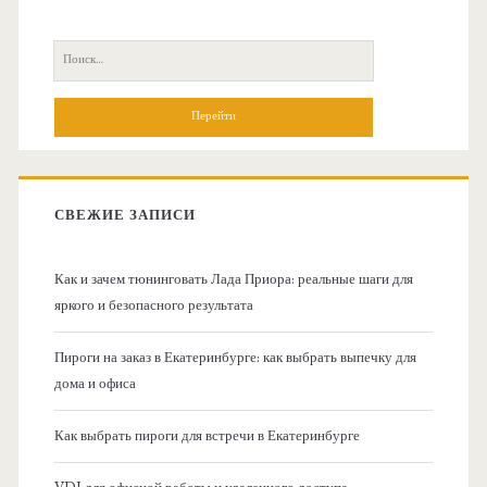
с
П
н
о
и
о
с
к
в
:
СВЕЖИЕ ЗАПИСИ
н
Как и зачем тюнинговать Лада Приора: реальные шаги для
а
яркого и безопасного результата
я
Пироги на заказ в Екатеринбурге: как выбрать выпечку для
дома и офиса
б
Как выбрать пироги для встречи в Екатеринбурге
о