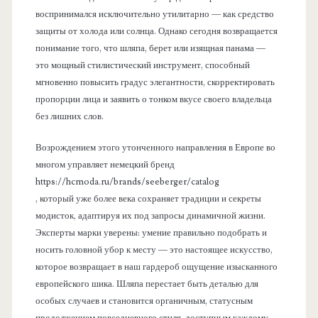
воспринимался исключительно утилитарно — как средство
защиты от холода или солнца. Однако сегодня возвращается
понимание того, что шляпа, берет или изящная панама —
это мощный стилистический инструмент, способный
мгновенно повысить градус элегантности, скорректировать
пропорции лица и заявить о тонком вкусе своего владельца
без лишних слов.
Возрождением этого утонченного направления в Европе во
многом управляет немецкий бренд
https://hcmoda.ru/brands/seeberger/catalog
, который уже более века сохраняет традиции и секреты
модисток, адаптируя их под запросы динамичной жизни.
Эксперты марки уверены: умение правильно подобрать и
носить головной убор к месту — это настоящее искусство,
которое возвращает в наш гардероб ощущение изысканного
европейского шика. Шляпа перестает быть деталью для
особых случаев и становится органичным, статусным
продолжением повседневного стиля, доступным каждому,