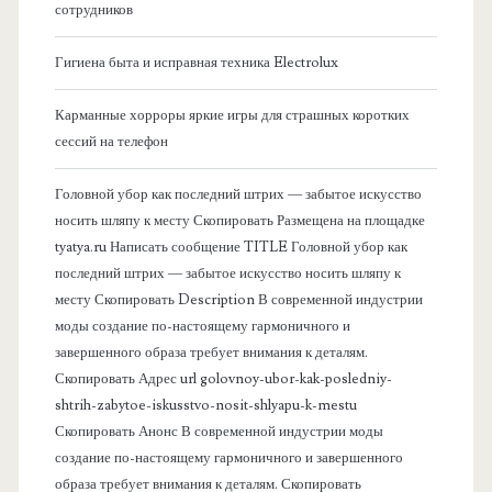
сотрудников
о
Гигиена быта и исправная техника Electrolux
к
Карманные хорроры яркие игры для страшных коротких
о
сессий на телефон
в
Головной убор как последний штрих — забытое искусство
носить шляпу к месту Скопировать Размещена на площадке
а
tyatya.ru Написать сообщение TITLE Головной убор как
последний штрих — забытое искусство носить шляпу к
я
месту Скопировать Description В современной индустрии
моды создание по-настоящему гармоничного и
п
завершенного образа требует внимания к деталям.
Скопировать Адрес url golovnoy-ubor-kak-posledniy-
а
shtrih-zabytoe-iskusstvo-nosit-shlyapu-k-mestu
Скопировать Анонс В современной индустрии моды
н
создание по-настоящему гармоничного и завершенного
образа требует внимания к деталям. Скопировать