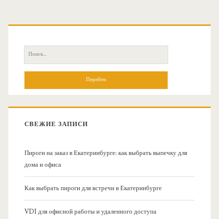
О
с
П
н
о
и
о
с
к
в
:
СВЕЖИЕ ЗАПИСИ
н
Пироги на заказ в Екатеринбурге: как выбрать выпечку для
а
дома и офиса
я
Как выбрать пироги для встречи в Екатеринбурге
б
VDI для офисной работы и удаленного доступа