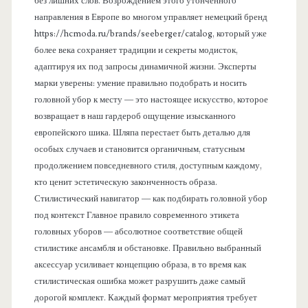
без лишних слов. Возрождением этого утонченного
направления в Европе во многом управляет немецкий бренд
https://hcmoda.ru/brands/seeberger/catalog, который уже
более века сохраняет традиции и секреты модисток,
адаптируя их под запросы динамичной жизни. Эксперты
марки уверены: умение правильно подобрать и носить
головной убор к месту — это настоящее искусство, которое
возвращает в наш гардероб ощущение изысканного
европейского шика. Шляпа перестает быть деталью для
особых случаев и становится органичным, статусным
продолжением повседневного стиля, доступным каждому,
кто ценит эстетическую законченность образа.
Стилистический навигатор — как подбирать головной убор
под контекст Главное правило современного этикета
головных уборов — абсолютное соответствие общей
стилистике ансамбля и обстановке. Правильно выбранный
аксессуар усиливает концепцию образа, в то время как
стилистическая ошибка может разрушить даже самый
дорогой комплект. Каждый формат мероприятия требует