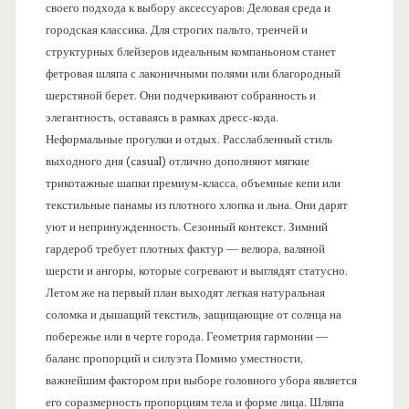
своего подхода к выбору аксессуаров: Деловая среда и
городская классика. Для строгих пальто, тренчей и
структурных блейзеров идеальным компаньоном станет
фетровая шляпа с лаконичными полями или благородный
шерстяной берет. Они подчеркивают собранность и
элегантность, оставаясь в рамках дресс-кода.
Неформальные прогулки и отдых. Расслабленный стиль
выходного дня (casual) отлично дополняют мягкие
трикотажные шапки премиум-класса, объемные кепи или
текстильные панамы из плотного хлопка и льна. Они дарят
уют и непринужденность. Сезонный контекст. Зимний
гардероб требует плотных фактур — велюра, валяной
шерсти и ангоры, которые согревают и выглядят статусно.
Летом же на первый план выходят легкая натуральная
соломка и дышащий текстиль, защищающие от солнца на
побережье или в черте города. Геометрия гармонии —
баланс пропорций и силуэта Помимо уместности,
важнейшим фактором при выборе головного убора является
его соразмерность пропорциям тела и форме лица. Шляпа