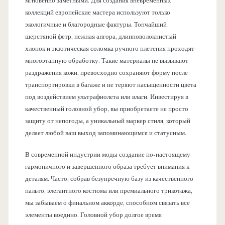
мгновенно заметными. Для создания вневременных
коллекций европейские мастера используют только
экологичные и благородные фактуры. Тончайший
шерстяной фетр, нежная ангора, длинноволокнистый
хлопок и экзотическая соломка ручного плетения проходят
многоэтапную обработку. Такие материалы не вызывают
раздражения кожи, превосходно сохраняют форму после
транспортировки в багаже и не теряют насыщенности цвета
под воздействием ультрафиолета или влаги. Инвестируя в
качественный головной убор, вы приобретаете не просто
защиту от непогоды, а уникальный маркер стиля, который
делает любой ваш выход запоминающимся и статусным.
В современной индустрии моды создание по-настоящему
гармоничного и завершенного образа требует внимания к
деталям. Часто, собрав безупречную базу из качественного
пальто, элегантного костюма или премиального трикотажа,
мы забываем о финальном аккорде, способном связать все
элементы воедино. Головной убор долгое время