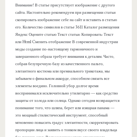
е
Внимание! В статье присутствует изображение с другого
сайта. Настоятельно рекомендуем при размещении статьи
л
скопировать изображение себе на сайт и вставить в статью
его. Количество символов в статье 3611 Каталог размещения
ь
Яндекс Оцените статью Текст статьи: Копировать: Текст
или Html Cменить отображение В современной индустрии
моды создание по-настоящему гармоничного и
завершенного образа требует внимания к деталям. Часто,
собрав безупречную базу из качественного пальто,
элегантного костюма или премиального трикотажа, мы
забываем о финальном аккорде, способном связать все
элементы воедино. Головной убор долгое время
воспринимался исключительно утилитарно — как средство
защиты от холода или солнца. Однако сегодня возвращается
понимание того, что шляпа, берет или изящная панама —
это мощный стилистический инструмент, способный
мгновенно повысить градус элегантности, скорректировать
пропорции лица и заявить о тонком вкусе своего владельца