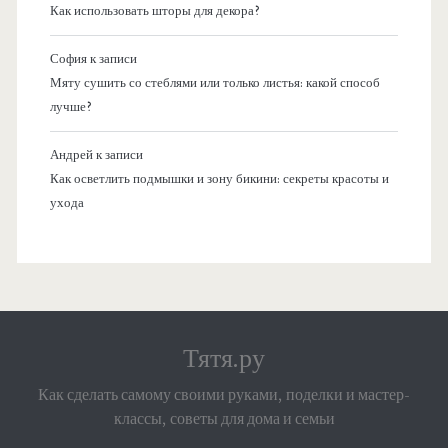
Как использовать шторы для декора?
София
к записи
Мяту сушить со стеблями или только листья: какой способ
лучше?
Андрей
к записи
Как осветлить подмышки и зону бикини: секреты красоты и
ухода
Тятя.ру
Как сделать самому своими руками, поделки и мастер-
классы, советы для дома и семьи