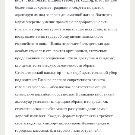
https://hcmoda.ru/brands/seeberger/catalog, который уже
более века сохраняет традиции и секреты модисток,
адаптируя их под запросы динамичной жизни. Эксперты
марки уверены: умение правильно подобрать и носить
головной убор к месту — это настоящее искусство, которое
возвращает в наш гардероб ощущение изысканного
европейского шика. Шляпа перестает быть деталью для
особых случаев и становится органичным, статусным
продолжением повседневного стиля, доступным каждому,
кто ценит эстетическую законченность образа.
Стилистический навигатор — как подбирать головной убор
под контекст Главное правило современного этикета
головных уборов — абсолютное соответствие общей
стилистике ансамбля и обстановке. Правильно выбранный
аксессуар усиливает концепцию образа, в то время как
стилистическая ошибка может разрушить даже самый
дорогой комплект. Каждый формат мероприятия требует
своего подхода к выбору аксессуаров: Деловая среда и
городская классика. Для строгих пальто, тренчей и