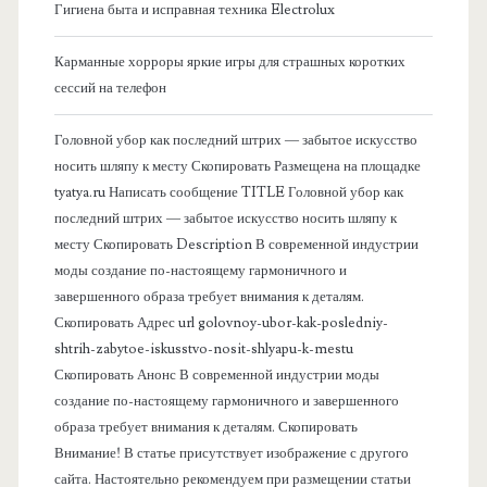
Гигиена быта и исправная техника Electrolux
а
Карманные хорроры яркие игры для страшных коротких
я
сессий на телефон
б
Головной убор как последний штрих — забытое искусство
носить шляпу к месту Скопировать Размещена на площадке
о
tyatya.ru Написать сообщение TITLE Головной убор как
последний штрих — забытое искусство носить шляпу к
к
месту Скопировать Description В современной индустрии
моды создание по-настоящему гармоничного и
о
завершенного образа требует внимания к деталям.
Скопировать Адрес url golovnoy-ubor-kak-posledniy-
в
shtrih-zabytoe-iskusstvo-nosit-shlyapu-k-mestu
Скопировать Анонс В современной индустрии моды
а
создание по-настоящему гармоничного и завершенного
образа требует внимания к деталям. Скопировать
я
Внимание! В статье присутствует изображение с другого
сайта. Настоятельно рекомендуем при размещении статьи