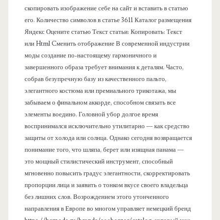
п
скопировать изображение себе на сайт и вставить в статью
его. Количество символов в статье 3611 Каталог размещения
а
Яндекс Оцените статью Текст статьи: Копировать: Текст
или Html Cменить отображение В современной индустрии
н
моды создание по-настоящему гармоничного и
завершенного образа требует внимания к деталям. Часто,
е
собрав безупречную базу из качественного пальто,
элегантного костюма или премиального трикотажа, мы
л
забываем о финальном аккорде, способном связать все
элементы воедино. Головной убор долгое время
ь
воспринимался исключительно утилитарно — как средство
защиты от холода или солнца. Однако сегодня возвращается
понимание того, что шляпа, берет или изящная панама —
это мощный стилистический инструмент, способный
мгновенно повысить градус элегантности, скорректировать
пропорции лица и заявить о тонком вкусе своего владельца
без лишних слов. Возрождением этого утонченного
направления в Европе во многом управляет немецкий бренд