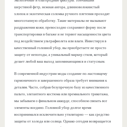
экологичные и благородные фактуры. Тончайший
шерстяной фетр, нежная ангора, длинноволокнистый
хлопок и экзотическая соломка ручного плетения проходят
многоэтапную обработку. Такие материалы не вызывают
раздражения кожи, превосходно сохраняют форму после
транспортировки в багаже и не теряют насыщенности цвета
под воздействием ультрафиолета или влаги. Инвестируя в
качественный головной убор, вы приобретаете не просто
защиту от непогоды, а уникальный маркер стиля, который
делает любой ваш выход запоминающимся и статусным.
В современной индустрии моды создание по-настоящему
гармоничного и завершенного образа требует внимания к
деталям. Часто, собрав безупречную базу из качественного
пальто, элегантного костюма или премиального трикотажа,
мы забываем о финальном аккорде, способном связать все
элементы воедино. Головной убор долгое время
воспринимался исключительно утилитарно — как средство
защиты от холода или солнца. Однако сегодня возвращается