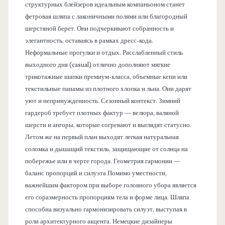
структурных блейзеров идеальным компаньоном станет
фетровая шляпа с лаконичными полями или благородный
шерстяной берет. Они подчеркивают собранность и
элегантность, оставаясь в рамках дресс-кода.
Неформальные прогулки и отдых. Расслабленный стиль
выходного дня (casual) отлично дополняют мягкие
трикотажные шапки премиум-класса, объемные кепи или
текстильные панамы из плотного хлопка и льна. Они дарят
уют и непринужденность. Сезонный контекст. Зимний
гардероб требует плотных фактур — велюра, валяной
шерсти и ангоры, которые согревают и выглядят статусно.
Летом же на первый план выходят легкая натуральная
соломка и дышащий текстиль, защищающие от солнца на
побережье или в черте города. Геометрия гармонии —
баланс пропорций и силуэта Помимо уместности,
важнейшим фактором при выборе головного убора является
его соразмерность пропорциям тела и форме лица. Шляпа
способна визуально гармонизировать силуэт, выступая в
роли архитектурного акцента. Немецкие дизайнеры