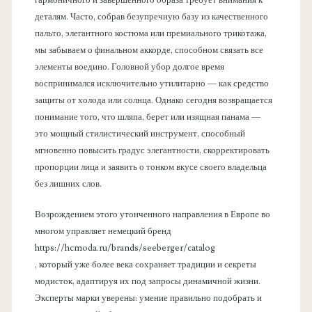
гармоничного и завершенного образа требует внимания к
деталям. Часто, собрав безупречную базу из качественного
пальто, элегантного костюма или премиального трикотажа,
мы забываем о финальном аккорде, способном связать все
элементы воедино. Головной убор долгое время
воспринимался исключительно утилитарно — как средство
защиты от холода или солнца. Однако сегодня возвращается
понимание того, что шляпа, берет или изящная панама —
это мощный стилистический инструмент, способный
мгновенно повысить градус элегантности, скорректировать
пропорции лица и заявить о тонком вкусе своего владельца
без лишних слов.
Возрождением этого утонченного направления в Европе во
многом управляет немецкий бренд
https://hcmoda.ru/brands/seeberger/catalog
, который уже более века сохраняет традиции и секреты
модисток, адаптируя их под запросы динамичной жизни.
Эксперты марки уверены: умение правильно подобрать и