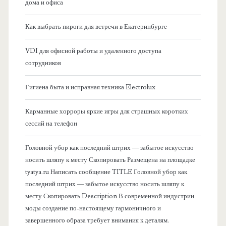
а
дома и офиса
я
Как выбрать пироги для встречи в Екатеринбурге
б
VDI для офисной работы и удаленного доступа
сотрудников
о
Гигиена быта и исправная техника Electrolux
к
Карманные хорроры яркие игры для страшных коротких
о
сессий на телефон
в
Головной убор как последний штрих — забытое искусство
носить шляпу к месту Скопировать Размещена на площадке
а
tyatya.ru Написать сообщение TITLE Головной убор как
последний штрих — забытое искусство носить шляпу к
я
месту Скопировать Description В современной индустрии
моды создание по-настоящему гармоничного и
п
завершенного образа требует внимания к деталям.