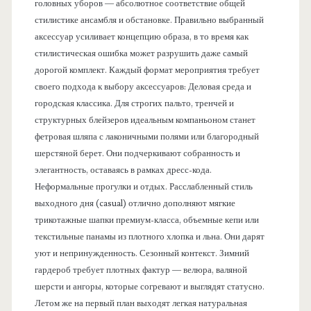
головных уборов — абсолютное соответствие общей
стилистике ансамбля и обстановке. Правильно выбранный
аксессуар усиливает концепцию образа, в то время как
стилистическая ошибка может разрушить даже самый
дорогой комплект. Каждый формат мероприятия требует
своего подхода к выбору аксессуаров: Деловая среда и
городская классика. Для строгих пальто, тренчей и
структурных блейзеров идеальным компаньоном станет
фетровая шляпа с лаконичными полями или благородный
шерстяной берет. Они подчеркивают собранность и
элегантность, оставаясь в рамках дресс-кода.
Неформальные прогулки и отдых. Расслабленный стиль
выходного дня (casual) отлично дополняют мягкие
трикотажные шапки премиум-класса, объемные кепи или
текстильные панамы из плотного хлопка и льна. Они дарят
уют и непринужденность. Сезонный контекст. Зимний
гардероб требует плотных фактур — велюра, валяной
шерсти и ангоры, которые согревают и выглядят статусно.
Летом же на первый план выходят легкая натуральная