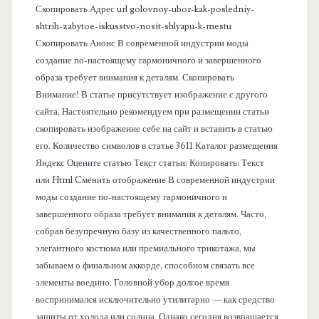
Скопировать Адрес url golovnoy-ubor-kak-posledniy-
а
shtrih-zabytoe-iskusstvo-nosit-shlyapu-k-mestu
Скопировать Анонс В современной индустрии моды
н
создание по-настоящему гармоничного и завершенного
образа требует внимания к деталям. Скопировать
е
Внимание! В статье присутствует изображение с другого
сайта. Настоятельно рекомендуем при размещении статьи
л
скопировать изображение себе на сайт и вставить в статью
его. Количество символов в статье 3611 Каталог размещения
ь
Яндекс Оцените статью Текст статьи: Копировать: Текст
или Html Cменить отображение В современной индустрии
моды создание по-настоящему гармоничного и
завершенного образа требует внимания к деталям. Часто,
собрав безупречную базу из качественного пальто,
элегантного костюма или премиального трикотажа, мы
забываем о финальном аккорде, способном связать все
элементы воедино. Головной убор долгое время
воспринимался исключительно утилитарно — как средство
защиты от холода или солнца. Однако сегодня возвращается