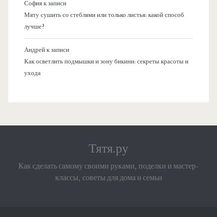
София
к записи
Мяту сушить со стеблями или только листья: какой способ
лучше?
Андрей
к записи
Как осветлить подмышки и зону бикини: секреты красоты и
ухода
Тятя.ру
Как сделать самому своими руками, поделки и мастер-
классы, советы для дома и семьи