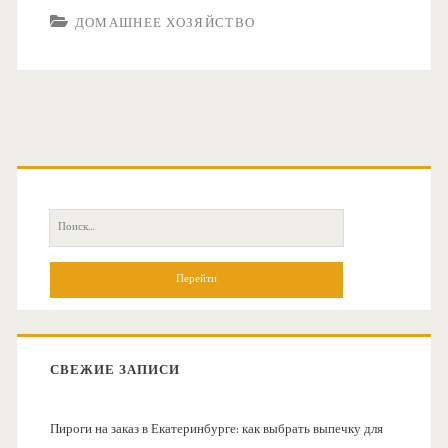
ДОМАШНЕЕ ХОЗЯЙСТВО
О
с
П
н
о
и
о
с
к
в
:
СВЕЖИЕ ЗАПИСИ
н
Пироги на заказ в Екатеринбурге: как выбрать выпечку для