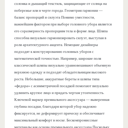
соломка и дышащий текстиль, защищающие от солнца на
побережье или в черте города. Геометрия гармонии —
баланс пропорций и силуэта Помимо уместности,
важнейшим фактором при выборе головного убора является
его соразмерность пропорциям тела и форме лица. Шляпа
способна визуально гармонизировать силуэт, выступая в
роли архитектурного акцента. Немецкие дизайнеры
подходят к конструированию головных уборов с
математической точностью. Например, широкие поля
классической шляпы визуально уравновешивают объемную
верхнюю одежду и подходят обладательницам высокого
роста. Небольшие, аккуратные береты и шляпы типа
«федора» с асимметричной посадкой помогают визуально
удлинить круглое лицо и придать чертам утонченность.
Ключевой маркер премиального аксессуара — выверенная
глубина посадки, благодаря которой убор надежно
фиксируется, не деформирует прическу и обеспечивает
максимальный комфорт в носке. Бескомпромиссные
материалы как основа премиального аксессуара Поскольку