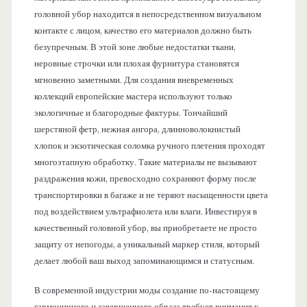
головной убор находится в непосредственном визуальном
контакте с лицом, качество его материалов должно быть
безупречным. В этой зоне любые недостатки ткани,
неровные строчки или плохая фурнитура становятся
мгновенно заметными. Для создания вневременных
коллекций европейские мастера используют только
экологичные и благородные фактуры. Тончайший
шерстяной фетр, нежная ангора, длинноволокнистый
хлопок и экзотическая соломка ручного плетения проходят
многоэтапную обработку. Такие материалы не вызывают
раздражения кожи, превосходно сохраняют форму после
транспортировки в багаже и не теряют насыщенности цвета
под воздействием ультрафиолета или влаги. Инвестируя в
качественный головной убор, вы приобретаете не просто
защиту от непогоды, а уникальный маркер стиля, который
делает любой ваш выход запоминающимся и статусным.
В современной индустрии моды создание по-настоящему