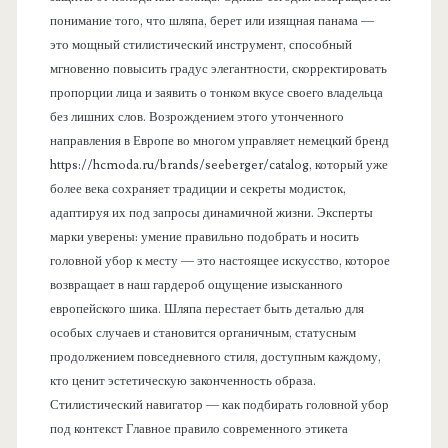
понимание того, что шляпа, берет или изящная панама —
это мощный стилистический инструмент, способный
мгновенно повысить градус элегантности, скорректировать
пропорции лица и заявить о тонком вкусе своего владельца
без лишних слов. Возрождением этого утонченного
направления в Европе во многом управляет немецкий бренд
https://hcmoda.ru/brands/seeberger/catalog, который уже
более века сохраняет традиции и секреты модисток,
адаптируя их под запросы динамичной жизни. Эксперты
марки уверены: умение правильно подобрать и носить
головной убор к месту — это настоящее искусство, которое
возвращает в наш гардероб ощущение изысканного
европейского шика. Шляпа перестает быть деталью для
особых случаев и становится органичным, статусным
продолжением повседневного стиля, доступным каждому,
кто ценит эстетическую законченность образа.
Стилистический навигатор — как подбирать головной убор
под контекст Главное правило современного этикета