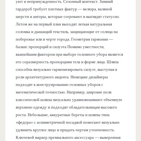
уют и непринужденность. Сезонный контекст. Зимний
гардероб требует плотных фактур — велюра, валяной
шерсти и ангоры, которые согревают и выглядят статусно.
Летом же на первый план выходят легкая натуральная
соломка и дышащий текстиль, защищающие от солнца на
побережье или в черте города. Геометрия гармонии —
баланс пропорций и силуэта Помимо уместности,
важнейшим фактором при выборе головного убора является
его соразмерность пропорциям тела и форме лица. Шляпа
способна визуально гармонизировать силуэт, выступая в
роли архитектурного акцента. Немецкие дизайнеры
подходят к конструированию головных уборов с
математической точностью. Например, широкие поля
классической шляпы визуально уравновешивают объемную
верхнюю одежду и подходят обладательницам высокого
роста. Небольшие, аккуратные береты и шляпы типа
«федора» с асимметричной посадкой помогают визуально
удлинить круглое лицо и придать чертам утонченность.
Ключевой маркер премиального аксессуара — выверенная