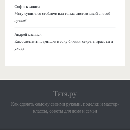
София
к записи
Мяту сушить со стеблями или только листья: какой способ
лучше?
Андрей
к записи
Как осветлить подмышки и зону бикини: секреты красоты и
ухода
Тятя.ру
Как сделать самому своими руками, поделки и мастер-
классы, советы для дома и семьи