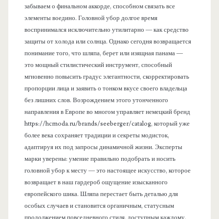
забываем о финальном аккорде, способном связать все
элементы воедино. Головной убор долгое время
воспринимался исключительно утилитарно — как средство
защиты от холода или солнца. Однако сегодня возвращается
понимание того, что шляпа, берет или изящная панама —
это мощный стилистический инструмент, способный
мгновенно повысить градус элегантности, скорректировать
пропорции лица и заявить о тонком вкусе своего владельца
без лишних слов. Возрождением этого утонченного
направления в Европе во многом управляет немецкий бренд
https://hcmoda.ru/brands/seeberger/catalog, который уже
более века сохраняет традиции и секреты модисток,
адаптируя их под запросы динамичной жизни. Эксперты
марки уверены: умение правильно подобрать и носить
головной убор к месту — это настоящее искусство, которое
возвращает в наш гардероб ощущение изысканного
европейского шика. Шляпа перестает быть деталью для
особых случаев и становится органичным, статусным
продолжением повседневного стиля, доступным каждому,