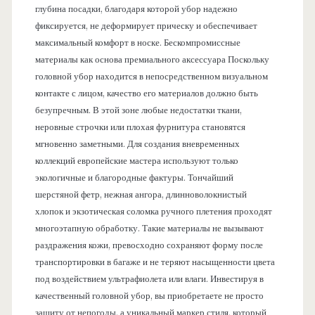
глубина посадки, благодаря которой убор надежно
фиксируется, не деформирует прическу и обеспечивает
максимальный комфорт в носке. Бескомпромиссные
материалы как основа премиального аксессуара Поскольку
головной убор находится в непосредственном визуальном
контакте с лицом, качество его материалов должно быть
безупречным. В этой зоне любые недостатки ткани,
неровные строчки или плохая фурнитура становятся
мгновенно заметными. Для создания вневременных
коллекций европейские мастера используют только
экологичные и благородные фактуры. Тончайший
шерстяной фетр, нежная ангора, длинноволокнистый
хлопок и экзотическая соломка ручного плетения проходят
многоэтапную обработку. Такие материалы не вызывают
раздражения кожи, превосходно сохраняют форму после
транспортировки в багаже и не теряют насыщенности цвета
под воздействием ультрафиолета или влаги. Инвестируя в
качественный головной убор, вы приобретаете не просто
защиту от непогоды, а уникальный маркер стиля, который