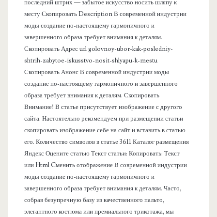
п
последний штрих — забытое искусство носить шляпу к
месту Скопировать Description В современной индустрии
а
моды создание по-настоящему гармоничного и
завершенного образа требует внимания к деталям.
н
Скопировать Адрес url golovnoy-ubor-kak-posledniy-
shtrih-zabytoe-iskusstvo-nosit-shlyapu-k-mestu
е
Скопировать Анонс В современной индустрии моды
создание по-настоящему гармоничного и завершенного
л
образа требует внимания к деталям. Скопировать
Внимание! В статье присутствует изображение с другого
ь
сайта. Настоятельно рекомендуем при размещении статьи
скопировать изображение себе на сайт и вставить в статью
его. Количество символов в статье 3611 Каталог размещения
Яндекс Оцените статью Текст статьи: Копировать: Текст
или Html Cменить отображение В современной индустрии
моды создание по-настоящему гармоничного и
завершенного образа требует внимания к деталям. Часто,
собрав безупречную базу из качественного пальто,
элегантного костюма или премиального трикотажа, мы