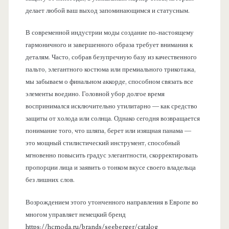
делает любой ваш выход запоминающимся и статусным.
В современной индустрии моды создание по-настоящему
гармоничного и завершенного образа требует внимания к
деталям. Часто, собрав безупречную базу из качественного
пальто, элегантного костюма или премиального трикотажа,
мы забываем о финальном аккорде, способном связать все
элементы воедино. Головной убор долгое время
воспринимался исключительно утилитарно — как средство
защиты от холода или солнца. Однако сегодня возвращается
понимание того, что шляпа, берет или изящная панама —
это мощный стилистический инструмент, способный
мгновенно повысить градус элегантности, скорректировать
пропорции лица и заявить о тонком вкусе своего владельца
без лишних слов.
Возрождением этого утонченного направления в Европе во
многом управляет немецкий бренд
https://hcmoda.ru/brands/seeberger/catalog