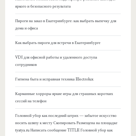
а
яркого и безопасного результата
я
Пироги на заказ в Екатеринбурге: как выбрать выпечку для
дома и офиса
б
Как выбрать пироги для встречи в Екатеринбурге
о
VDI для офисной работы и удаленного доступа
к
сотрудников
о
Гигиена быта и исправная техника Electrolux
в
Карманные хорроры яркие игры для страшных коротких
сессий на телефон
а
Головной убор как последний штрих — забытое искусство
я
носить шляпу к месту Скопировать Размещена на площадке
tyatya.ru Написать сообщение TITLE Головной убор как