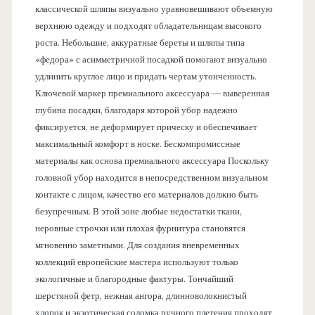
классической шляпы визуально уравновешивают объемную
верхнюю одежду и подходят обладательницам высокого
роста. Небольшие, аккуратные береты и шляпы типа
«федора» с асимметричной посадкой помогают визуально
удлинить круглое лицо и придать чертам утонченность.
Ключевой маркер премиального аксессуара — выверенная
глубина посадки, благодаря которой убор надежно
фиксируется, не деформирует прическу и обеспечивает
максимальный комфорт в носке. Бескомпромиссные
материалы как основа премиального аксессуара Поскольку
головной убор находится в непосредственном визуальном
контакте с лицом, качество его материалов должно быть
безупречным. В этой зоне любые недостатки ткани,
неровные строчки или плохая фурнитура становятся
мгновенно заметными. Для создания вневременных
коллекций европейские мастера используют только
экологичные и благородные фактуры. Тончайший
шерстяной фетр, нежная ангора, длинноволокнистый
хлопок и экзотическая соломка ручного плетения проходят