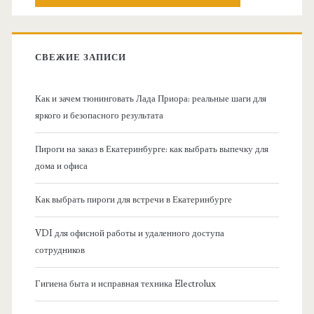
о
с
к
в
:
СВЕЖИЕ ЗАПИСИ
н
Как и зачем тюнинговать Лада Приора: реальные шаги для
а
яркого и безопасного результата
я
Пироги на заказ в Екатеринбурге: как выбрать выпечку для
дома и офиса
б
Как выбрать пироги для встречи в Екатеринбурге
о
VDI для офисной работы и удаленного доступа
к
сотрудников
о
Гигиена быта и исправная техника Electrolux