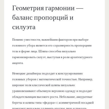
Геометрия гармонии —
баланс пропорций и
силуэта
Помимо уместности, важнейшим фактором при выборе
головного убора является его соразмерность пропорциям
тела и форме лица. Шляпа способна визуально
гармонизировать силуэт, выступая в роли архитектурного
акцента.
Немецкие дизайнеры подходят к конструированию
головных уборов с математической точностью. Например,
широкие поля классической шляпы визуально
уравновешивают объемную верхнюю одежду и подходят
обладательницам высокого роста. Небольшие, аккуратные
береты и шляпы типа «федора» с асимметричной посадкой
помогают визуально удлинить круглое лицо и придать