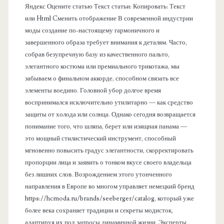
Яндекс Оцените статью Текст статьи: Копировать: Текст
или Html Cменить отображение В современной индустрии
моды создание по-настоящему гармоничного и
завершенного образа требует внимания к деталям. Часто,
собрав безупречную базу из качественного пальто,
элегантного костюма или премиального трикотажа, мы
забываем о финальном аккорде, способном связать все
элементы воедино. Головной убор долгое время
воспринимался исключительно утилитарно — как средство
защиты от холода или солнца. Однако сегодня возвращается
понимание того, что шляпа, берет или изящная панама —
это мощный стилистический инструмент, способный
мгновенно повысить градус элегантности, скорректировать
пропорции лица и заявить о тонком вкусе своего владельца
без лишних слов. Возрождением этого утонченного
направления в Европе во многом управляет немецкий бренд
https://hcmoda.ru/brands/seeberger/catalog, который уже
более века сохраняет традиции и секреты модисток,
адаптируя их под запросы динамичной жизни. Эксперты