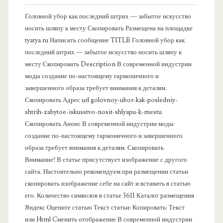
в
Головной убор как последний штрих — забытое искусство
носить шляпу к месту Скопировать Размещена на площадке
а
tyatya.ru Написать сообщение TITLE Головной убор как
последний штрих — забытое искусство носить шляпу к
я
месту Скопировать Description В современной индустрии
моды создание по-настоящему гармоничного и
п
завершенного образа требует внимания к деталям.
Скопировать Адрес url golovnoy-ubor-kak-posledniy-
а
shtrih-zabytoe-iskusstvo-nosit-shlyapu-k-mestu
Скопировать Анонс В современной индустрии моды
н
создание по-настоящему гармоничного и завершенного
образа требует внимания к деталям. Скопировать
е
Внимание! В статье присутствует изображение с другого
сайта. Настоятельно рекомендуем при размещении статьи
л
скопировать изображение себе на сайт и вставить в статью
его. Количество символов в статье 3611 Каталог размещения
ь
Яндекс Оцените статью Текст статьи: Копировать: Текст
или Html Cменить отображение В современной индустрии