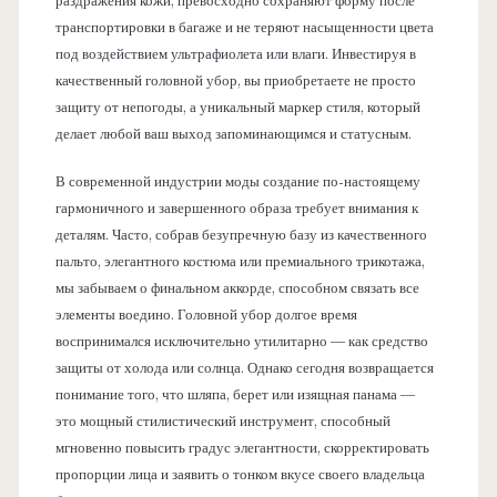
раздражения кожи, превосходно сохраняют форму после
транспортировки в багаже и не теряют насыщенности цвета
под воздействием ультрафиолета или влаги. Инвестируя в
качественный головной убор, вы приобретаете не просто
защиту от непогоды, а уникальный маркер стиля, который
делает любой ваш выход запоминающимся и статусным.
В современной индустрии моды создание по-настоящему
гармоничного и завершенного образа требует внимания к
деталям. Часто, собрав безупречную базу из качественного
пальто, элегантного костюма или премиального трикотажа,
мы забываем о финальном аккорде, способном связать все
элементы воедино. Головной убор долгое время
воспринимался исключительно утилитарно — как средство
защиты от холода или солнца. Однако сегодня возвращается
понимание того, что шляпа, берет или изящная панама —
это мощный стилистический инструмент, способный
мгновенно повысить градус элегантности, скорректировать
пропорции лица и заявить о тонком вкусе своего владельца