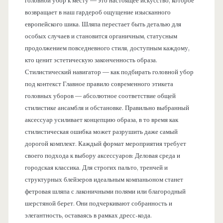
головной убор к месту — это настоящее искусство, которое
возвращает в наш гардероб ощущение изысканного
европейского шика. Шляпа перестает быть деталью для
особых случаев и становится органичным, статусным
продолжением повседневного стиля, доступным каждому,
кто ценит эстетическую законченность образа.
Стилистический навигатор — как подбирать головной убор
под контекст Главное правило современного этикета
головных уборов — абсолютное соответствие общей
стилистике ансамбля и обстановке. Правильно выбранный
аксессуар усиливает концепцию образа, в то время как
стилистическая ошибка может разрушить даже самый
дорогой комплект. Каждый формат мероприятия требует
своего подхода к выбору аксессуаров: Деловая среда и
городская классика. Для строгих пальто, тренчей и
структурных блейзеров идеальным компаньоном станет
фетровая шляпа с лаконичными полями или благородный
шерстяной берет. Они подчеркивают собранность и
элегантность, оставаясь в рамках дресс-кода.