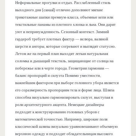
Неформальные прогулки и отдых. Расслабленный стиль
выходного дня (casual) отлично дополняют мягкие
трикотажные шапки премиум-класса, объемные кепи или
текстильные панамы из плотного хлопка и льна. Они дарят
уют и непринужденность. Сезонный контекст. Зимний
гардероб требует плотных фактур — велюра, валяной
шерсти и ангоры, которые согревают и выглядят статусно.
Летом же на первый план выходят легкая натуральная
соломка и дышащий текстиль, защищающие от солнца на
побережье или в черте города. Геометрия гармонии —
баланс пропорций и силуэта Помимо уместности,
важнейшим фактором при выборе головного убора является
его соразмерность пропорциям тела и форме лица. Шляпа
способна визуально гармонизировать силуэт, выступая в
роли архитектурного акцента. Немецкие дизайнеры
подходят к конструированию головных уборов с
математической точностью. Например, широкие поля
классической шляпы визуально уравновешивают объемную
верхнюю одежду и подходят обладательницам высокого