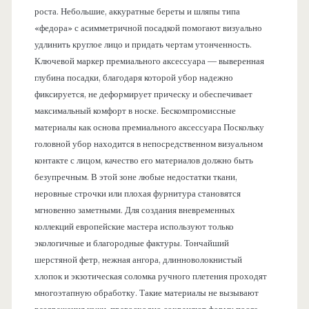
роста. Небольшие, аккуратные береты и шляпы типа
«федора» с асимметричной посадкой помогают визуально
удлинить круглое лицо и придать чертам утонченность.
Ключевой маркер премиального аксессуара — выверенная
глубина посадки, благодаря которой убор надежно
фиксируется, не деформирует прическу и обеспечивает
максимальный комфорт в носке. Бескомпромиссные
материалы как основа премиального аксессуара Поскольку
головной убор находится в непосредственном визуальном
контакте с лицом, качество его материалов должно быть
безупречным. В этой зоне любые недостатки ткани,
неровные строчки или плохая фурнитура становятся
мгновенно заметными. Для создания вневременных
коллекций европейские мастера используют только
экологичные и благородные фактуры. Тончайший
шерстяной фетр, нежная ангора, длинноволокнистый
хлопок и экзотическая соломка ручного плетения проходят
многоэтапную обработку. Такие материалы не вызывают