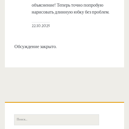
объяснение! Теперь точно попробую
нарисовать длинную юбку без проблем.
22.10.2025
Обсуждение закрыто.
О
с
П
о