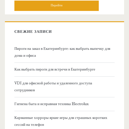
н
и
о
с
к
в
:
СВЕЖИЕ ЗАПИСИ
н
Пироги на заказ в Екатеринбурге: как выбрать выпечку для
а
дома и офиса
я
Как выбрать пироги для встречи в Екатеринбурге
б
VDI для офисной работы и удаленного доступа
сотрудников
о
Гигиена быта и исправная техника Electrolux
к
Карманные хорроры яркие игры для страшных коротких
о
сессий на телефон