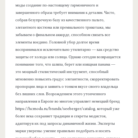
моды создание по-настоящему гармоничного и
завершенного образа требует внимания к деталям. Часто,
собрав безупречную базу из качественного пальто,
элегантного костюма или премиального трикотажа, мы
забываем о финальном аккорде, способном связать все
элементы воедино. Головной убор долгое время
воспринимался исключительно утилитарно — как средство
защиты от холода или солнца. Однако сегодня возвращается
понимание того, что шляпа, берет или изящная панама —
это мощный стилистический инструмент, способный
мгновенно повысить градус элегантности, скорректировать
пропорции лица и заявить о тонком вкусе своего владельца
без лишних слов. Возрождением этого утонченного
направления в Европе во многом управляет немецкий бренд
https://hcmoda.ru/brands/seeberger/catalog, который уже
более века сохраняет традиции и секреты модисток,
адаптируя их под запросы динамичной жизни. Эксперты
марки уверены: умение правильно подобрать и носить