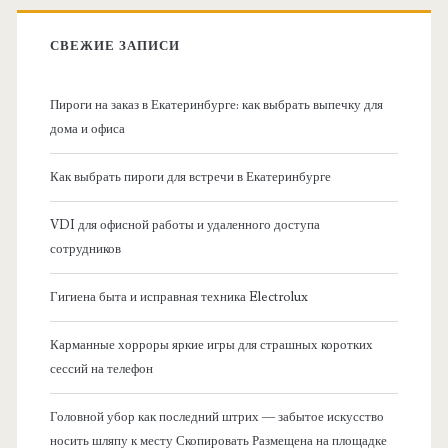
в
:
СВЕЖИЕ ЗАПИСИ
н
Пироги на заказ в Екатеринбурге: как выбрать выпечку для
а
дома и офиса
я
Как выбрать пироги для встречи в Екатеринбурге
б
VDI для офисной работы и удаленного доступа
сотрудников
о
Гигиена быта и исправная техника Electrolux
к
Карманные хорроры яркие игры для страшных коротких
о
сессий на телефон
в
Головной убор как последний штрих — забытое искусство
носить шляпу к месту Скопировать Размещена на площадке