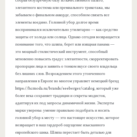
собрав безупречную базу из качественного пальто,
элегантного костюма или премиального трикотажа, мы
забываем о финальном аккорде, способном связать все
элементы воедино. Головной убор долгое время
воспринимался исключительно утилитарно — как средство
защиты от холода или солнца. Однако сегодня возвращается
понимание того, что шляпа, берет или изящная панама —
это мощный стилистический инструмент, способный
мгновенно повысить градус элегантности, скорректировать
пропорции лица и заявить о тонком вкусе своего владельца
без лишних слов. Возрождением этого утонченного
направления в Европе во многом управляет немецкий бренд
https://hcmoda.ru/brands/seeberger/catalog, который уже
более века сохраняет традиции и секреты модисток,
адаптируя их под запросы динамичной жизни. Эксперты
марки уверены: умение правильно подобрать и носить
головной убор к месту — это настоящее искусство, которое
возвращает в наш гардероб ощущение изысканного
европейского шика. Шляпа перестает быть деталью для