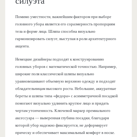
силуэта
Помимо уместности, важнейшим фактором при выборе
головного убора является его соразмерность пропорциям
тела и форме лица. Шляпа способна визуально
гармонизировать силуэт, выступая в роли архитектурного
акцента.
Немецкие дизайнеры подходят к конструированию
головных уборов с математической точностью. Например,
широкие поля классической шляпы визуально
уравновешивают объемную верхнюю одежду и подходят
обладательницам высокого роста. Небольшие, аккуратные
береты и шляпы типа «федора» с асимметричной посадкой
помогают визуально удлинить круглое лицо и придать
чертам утонченность. Ключевой маркер премиального
аксессуара — выверенная глубина посадки, благодаря
которой убор надежно фиксируется, не деформирует
прическу и обеспечивает максимальный комфорт в носке.