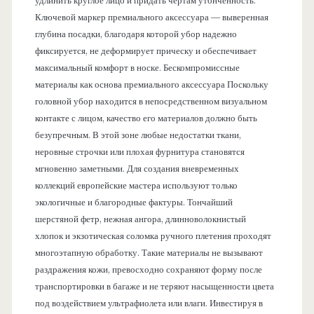
удлинить круглое лицо и придать чертам утонченность.
Ключевой маркер премиального аксессуара — выверенная
глубина посадки, благодаря которой убор надежно
фиксируется, не деформирует прическу и обеспечивает
максимальный комфорт в носке. Бескомпромиссные
материалы как основа премиального аксессуара Поскольку
головной убор находится в непосредственном визуальном
контакте с лицом, качество его материалов должно быть
безупречным. В этой зоне любые недостатки ткани,
неровные строчки или плохая фурнитура становятся
мгновенно заметными. Для создания вневременных
коллекций европейские мастера используют только
экологичные и благородные фактуры. Тончайший
шерстяной фетр, нежная ангора, длинноволокнистый
хлопок и экзотическая соломка ручного плетения проходят
многоэтапную обработку. Такие материалы не вызывают
раздражения кожи, превосходно сохраняют форму после
транспортировки в багаже и не теряют насыщенности цвета
под воздействием ультрафиолета или влаги. Инвестируя в