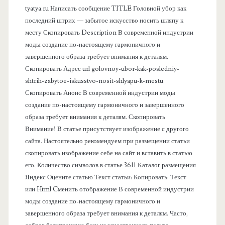
а
tyatya.ru Написать сообщение TITLE Головной убор как
последний штрих — забытое искусство носить шляпу к
я
месту Скопировать Description В современной индустрии
моды создание по-настоящему гармоничного и
п
завершенного образа требует внимания к деталям.
Скопировать Адрес url golovnoy-ubor-kak-posledniy-
а
shtrih-zabytoe-iskusstvo-nosit-shlyapu-k-mestu
Скопировать Анонс В современной индустрии моды
н
создание по-настоящему гармоничного и завершенного
образа требует внимания к деталям. Скопировать
е
Внимание! В статье присутствует изображение с другого
сайта. Настоятельно рекомендуем при размещении статьи
л
скопировать изображение себе на сайт и вставить в статью
его. Количество символов в статье 3611 Каталог размещения
ь
Яндекс Оцените статью Текст статьи: Копировать: Текст
или Html Cменить отображение В современной индустрии
моды создание по-настоящему гармоничного и
завершенного образа требует внимания к деталям. Часто,