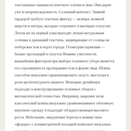
текстильные панамы из плотного хлопка и льна. Они дарят
уют и непринужденность. Сезонный контекст. Зимний
гардероб требует плотных фактур — велюра, валяной
шерсти и ангоры, которые согревают и выглядят статусно.
Летом же на первый план выходят легкая натуральная
соломка и дышащий текстиль, защищающие от солнца на
побережье или в черте города. Геометрия гармонии —
баланс пропорций и силуэта Помимо уместности,
важнейшим фактором при выборе головного убора является
его соразмерность пропорциям тела и форме лица. Шляпа
способна визуально гармонизировать силуэт, выступая в
роли архитектурного акцента. Немецкие дизайнеры
подходят к конструированию головных уборов с
математической точностью. Например, широкие поля
классической шляпы визуально уравновешивают объемную
верхнюю одежду и подходят обладательницам высокого
роста. Небольшие, аккуратные береты и шляпы типа
«федора» с асимметричной посадкой помогают визуально