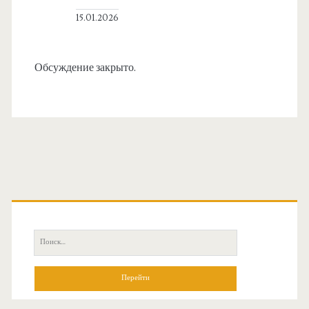
15.01.2026
Обсуждение закрыто.
О
с
П
н
о
и
о
с
к