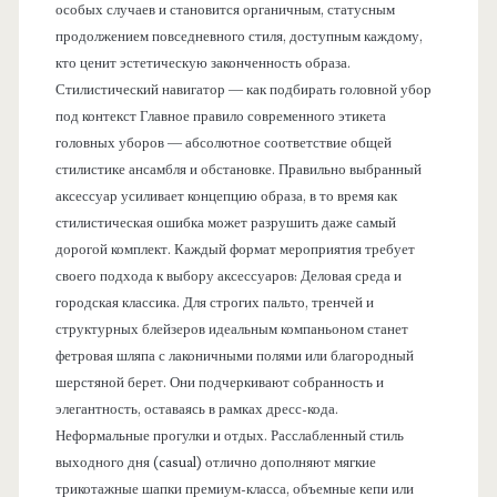
особых случаев и становится органичным, статусным
продолжением повседневного стиля, доступным каждому,
кто ценит эстетическую законченность образа.
Стилистический навигатор — как подбирать головной убор
под контекст Главное правило современного этикета
головных уборов — абсолютное соответствие общей
стилистике ансамбля и обстановке. Правильно выбранный
аксессуар усиливает концепцию образа, в то время как
стилистическая ошибка может разрушить даже самый
дорогой комплект. Каждый формат мероприятия требует
своего подхода к выбору аксессуаров: Деловая среда и
городская классика. Для строгих пальто, тренчей и
структурных блейзеров идеальным компаньоном станет
фетровая шляпа с лаконичными полями или благородный
шерстяной берет. Они подчеркивают собранность и
элегантность, оставаясь в рамках дресс-кода.
Неформальные прогулки и отдых. Расслабленный стиль
выходного дня (casual) отлично дополняют мягкие
трикотажные шапки премиум-класса, объемные кепи или