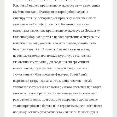
Ключевой маркер премиального аксессуара — выверенная
глубина посадки, благодаря которой убор надежно
фиксируется, не деформирует прическу и обеспечивает
максимальный комфорт в носке. Бескомпромиссные
материалы как основа премиального аксессуара Поскольку
головной убор находится в непосредственном визуальном
контакте с лицом, качество его материалов должно быть
безупречным. В этой зоне любые недостатки ткани,
неровные строчки или плохая фурнитура становятся
мгновенно заметными. Для создания вневременных
коллекций европейские мастера используют только
экологичные и благородные фактуры. Тончайший
шерстяной фетр, нежная ангора, длинноволокнистый
хлопок и экзотическая соломка ручного плетения проходят
многоэтапную обработку. Такие материалы не вызывают
раздражения кожи, превосходно сохраняют форму после
транспортировки в багаже и не теряют насыщенности цвета
под воздействием ультрафиолета или влаги. Инвестируя в