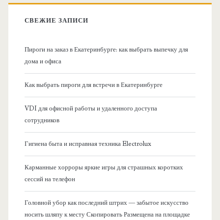
в
:
СВЕЖИЕ ЗАПИСИ
н
Пироги на заказ в Екатеринбурге: как выбрать выпечку для
а
дома и офиса
я
Как выбрать пироги для встречи в Екатеринбурге
б
VDI для офисной работы и удаленного доступа
сотрудников
о
Гигиена быта и исправная техника Electrolux
к
Карманные хорроры яркие игры для страшных коротких
о
сессий на телефон
в
Головной убор как последний штрих — забытое искусство
носить шляпу к месту Скопировать Размещена на площадке