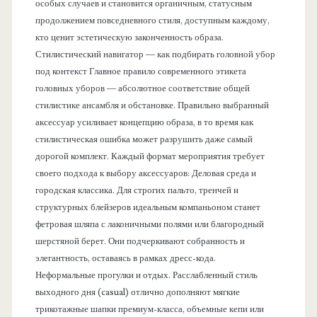
особых случаев и становится органичным, статусным
продолжением повседневного стиля, доступным каждому,
кто ценит эстетическую законченность образа.
Стилистический навигатор — как подбирать головной убор
под контекст Главное правило современного этикета
головных уборов — абсолютное соответствие общей
стилистике ансамбля и обстановке. Правильно выбранный
аксессуар усиливает концепцию образа, в то время как
стилистическая ошибка может разрушить даже самый
дорогой комплект. Каждый формат мероприятия требует
своего подхода к выбору аксессуаров: Деловая среда и
городская классика. Для строгих пальто, тренчей и
структурных блейзеров идеальным компаньоном станет
фетровая шляпа с лаконичными полями или благородный
шерстяной берет. Они подчеркивают собранность и
элегантность, оставаясь в рамках дресс-кода.
Неформальные прогулки и отдых. Расслабленный стиль
выходного дня (casual) отлично дополняют мягкие
трикотажные шапки премиум-класса, объемные кепи или