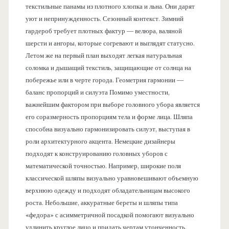
текстильные панамы из плотного хлопка и льна. Они дарят
уют и непринужденность. Сезонный контекст. Зимний
гардероб требует плотных фактур — велюра, валяной
шерсти и ангоры, которые согревают и выглядят статусно.
Летом же на первый план выходят легкая натуральная
соломка и дышащий текстиль, защищающие от солнца на
побережье или в черте города. Геометрия гармонии —
баланс пропорций и силуэта Помимо уместности,
важнейшим фактором при выборе головного убора является
его соразмерность пропорциям тела и форме лица. Шляпа
способна визуально гармонизировать силуэт, выступая в
роли архитектурного акцента. Немецкие дизайнеры
подходят к конструированию головных уборов с
математической точностью. Например, широкие поля
классической шляпы визуально уравновешивают объемную
верхнюю одежду и подходят обладательницам высокого
роста. Небольшие, аккуратные береты и шляпы типа
«федора» с асимметричной посадкой помогают визуально
удлинить круглое лицо и придать чертам утонченность.