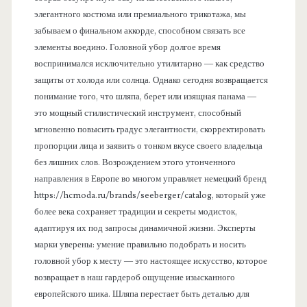
элегантного костюма или премиального трикотажа, мы
забываем о финальном аккорде, способном связать все
элементы воедино. Головной убор долгое время
воспринимался исключительно утилитарно — как средство
защиты от холода или солнца. Однако сегодня возвращается
понимание того, что шляпа, берет или изящная панама —
это мощный стилистический инструмент, способный
мгновенно повысить градус элегантности, скорректировать
пропорции лица и заявить о тонком вкусе своего владельца
без лишних слов. Возрождением этого утонченного
направления в Европе во многом управляет немецкий бренд
https://hcmoda.ru/brands/seeberger/catalog, который уже
более века сохраняет традиции и секреты модисток,
адаптируя их под запросы динамичной жизни. Эксперты
марки уверены: умение правильно подобрать и носить
головной убор к месту — это настоящее искусство, которое
возвращает в наш гардероб ощущение изысканного
европейского шика. Шляпа перестает быть деталью для