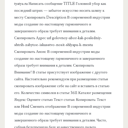
а
tyatya.ru Написать сообщение TITLE Головной убор как
последний штрих — забытое искусство носить шляпу к
я
месту Скопировать Description В современной индустрии
моды создание по-настоящему гармоничного и
п
завершенного образа требует внимания к деталям.
Скопировать Адрес url golovnoy-ubor-kak-posledniy-
а
shtrih-zabytoe-iskusstvo-nosit-shlyapu-k-mestu
Скопировать Анонс В современной индустрии моды
н
создание по-настоящему гармоничного и завершенного
образа требует внимания к деталям. Скопировать
е
Внимание! В статье присутствует изображение с другого
сайта. Настоятельно рекомендуем при размещении статьи
л
скопировать изображение себе на сайт и вставить в статью
его. Количество символов в статье 3611 Каталог размещения
ь
Яндекс Оцените статью Текст статьи: Копировать: Текст
или Html Cменить отображение В современной индустрии
моды создание по-настоящему гармоничного и
завершенного образа требует внимания к деталям. Часто,
собрав безупречную базу из качественного пальто,