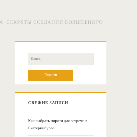
А: СЕКРЕТЫ СОЗДАНИЯ ВОЛШЕБНОГО
О
с
П
о
н
и
с
о
к
:
в
СВЕЖИЕ ЗАПИСИ
н
Как выбрать пироги для встречи в
Екатеринбурге
а