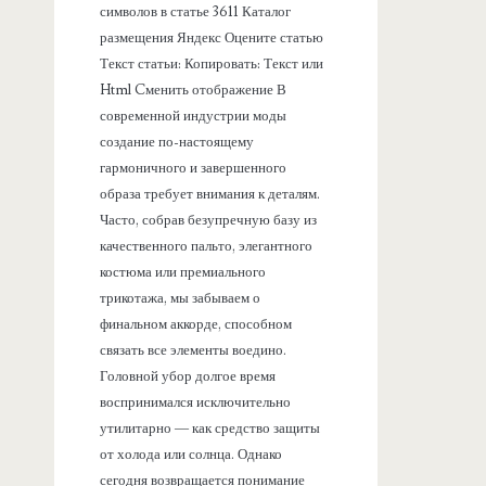
символов в статье 3611 Каталог
размещения Яндекс Оцените статью
Текст статьи: Копировать: Текст или
Html Cменить отображение В
современной индустрии моды
создание по-настоящему
гармоничного и завершенного
образа требует внимания к деталям.
Часто, собрав безупречную базу из
качественного пальто, элегантного
костюма или премиального
трикотажа, мы забываем о
финальном аккорде, способном
связать все элементы воедино.
Головной убор долгое время
воспринимался исключительно
утилитарно — как средство защиты
от холода или солнца. Однако
сегодня возвращается понимание