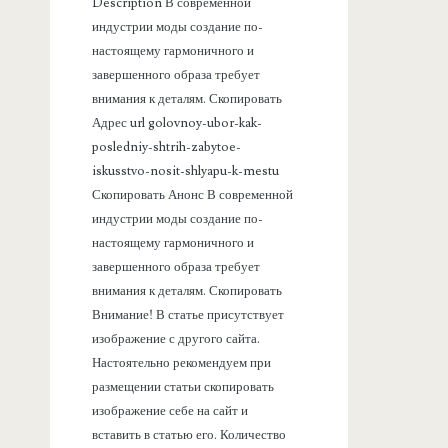
Description В современной
а
индустрии моды создание по-
настоящему гармоничного и
н
завершенного образа требует
внимания к деталям. Скопировать
е
Адрес url golovnoy-ubor-kak-
posledniy-shtrih-zabytoe-
л
iskusstvo-nosit-shlyapu-k-mestu
Скопировать Анонс В современной
ь
индустрии моды создание по-
настоящему гармоничного и
завершенного образа требует
внимания к деталям. Скопировать
Внимание! В статье присутствует
изображение с другого сайта.
Настоятельно рекомендуем при
размещении статьи скопировать
изображение себе на сайт и
вставить в статью его. Количество