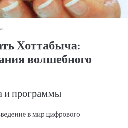
ya
ать Хоттабыча:
дания волшебного
а и программы
введение в мир цифрового