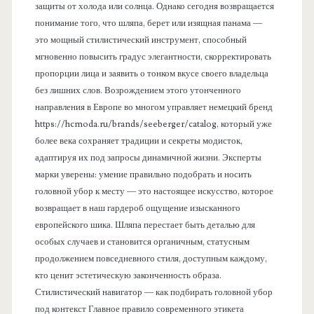
защиты от холода или солнца. Однако сегодня возвращается
понимание того, что шляпа, берет или изящная панама —
это мощный стилистический инструмент, способный
мгновенно повысить градус элегантности, скорректировать
пропорции лица и заявить о тонком вкусе своего владельца
без лишних слов. Возрождением этого утонченного
направления в Европе во многом управляет немецкий бренд
https://hcmoda.ru/brands/seeberger/catalog, который уже
более века сохраняет традиции и секреты модисток,
адаптируя их под запросы динамичной жизни. Эксперты
марки уверены: умение правильно подобрать и носить
головной убор к месту — это настоящее искусство, которое
возвращает в наш гардероб ощущение изысканного
европейского шика. Шляпа перестает быть деталью для
особых случаев и становится органичным, статусным
продолжением повседневного стиля, доступным каждому,
кто ценит эстетическую законченность образа.
Стилистический навигатор — как подбирать головной убор
под контекст Главное правило современного этикета