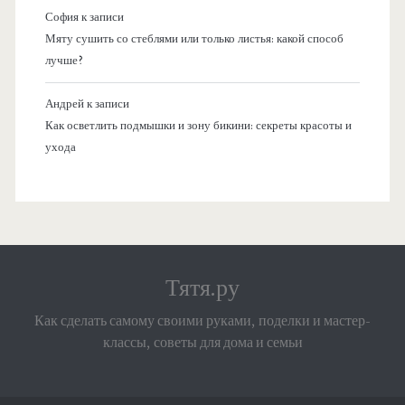
София
к записи
Мяту сушить со стеблями или только листья: какой способ
лучше?
Андрей
к записи
Как осветлить подмышки и зону бикини: секреты красоты и
ухода
Тятя.ру
Как сделать самому своими руками, поделки и мастер-
классы, советы для дома и семьи