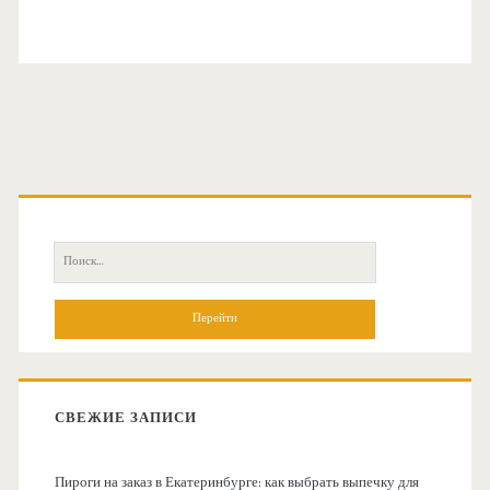
О
с
П
н
о
и
о
с
к
в
:
СВЕЖИЕ ЗАПИСИ
н
Пироги на заказ в Екатеринбурге: как выбрать выпечку для