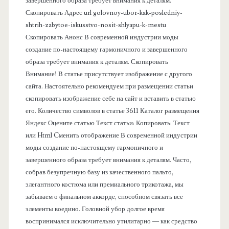
п
завершенного образа требует внимания к деталям.
Скопировать Адрес url golovnoy-ubor-kak-posledniy-
а
shtrih-zabytoe-iskusstvo-nosit-shlyapu-k-mestu
Скопировать Анонс В современной индустрии моды
н
создание по-настоящему гармоничного и завершенного
образа требует внимания к деталям. Скопировать
е
Внимание! В статье присутствует изображение с другого
сайта. Настоятельно рекомендуем при размещении статьи
л
скопировать изображение себе на сайт и вставить в статью
его. Количество символов в статье 3611 Каталог размещения
ь
Яндекс Оцените статью Текст статьи: Копировать: Текст
или Html Cменить отображение В современной индустрии
моды создание по-настоящему гармоничного и
завершенного образа требует внимания к деталям. Часто,
собрав безупречную базу из качественного пальто,
элегантного костюма или премиального трикотажа, мы
забываем о финальном аккорде, способном связать все
элементы воедино. Головной убор долгое время
воспринимался исключительно утилитарно — как средство