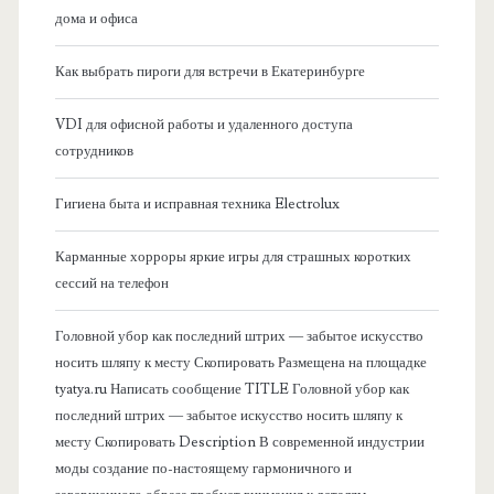
а
дома и офиса
я
Как выбрать пироги для встречи в Екатеринбурге
б
VDI для офисной работы и удаленного доступа
сотрудников
о
Гигиена быта и исправная техника Electrolux
к
Карманные хорроры яркие игры для страшных коротких
о
сессий на телефон
в
Головной убор как последний штрих — забытое искусство
носить шляпу к месту Скопировать Размещена на площадке
а
tyatya.ru Написать сообщение TITLE Головной убор как
последний штрих — забытое искусство носить шляпу к
я
месту Скопировать Description В современной индустрии
моды создание по-настоящему гармоничного и