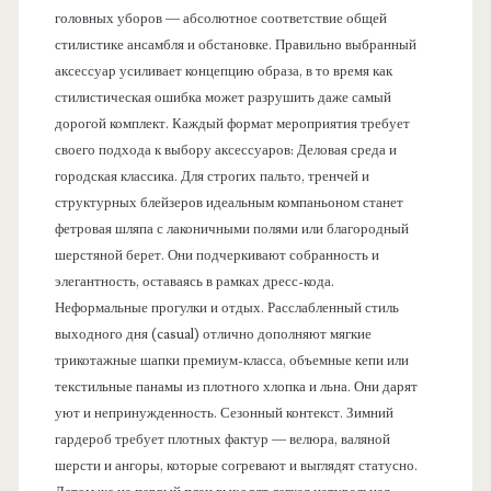
головных уборов — абсолютное соответствие общей
стилистике ансамбля и обстановке. Правильно выбранный
аксессуар усиливает концепцию образа, в то время как
стилистическая ошибка может разрушить даже самый
дорогой комплект. Каждый формат мероприятия требует
своего подхода к выбору аксессуаров: Деловая среда и
городская классика. Для строгих пальто, тренчей и
структурных блейзеров идеальным компаньоном станет
фетровая шляпа с лаконичными полями или благородный
шерстяной берет. Они подчеркивают собранность и
элегантность, оставаясь в рамках дресс-кода.
Неформальные прогулки и отдых. Расслабленный стиль
выходного дня (casual) отлично дополняют мягкие
трикотажные шапки премиум-класса, объемные кепи или
текстильные панамы из плотного хлопка и льна. Они дарят
уют и непринужденность. Сезонный контекст. Зимний
гардероб требует плотных фактур — велюра, валяной
шерсти и ангоры, которые согревают и выглядят статусно.