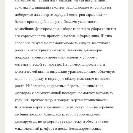
Летом же на первый план выходят легкая натуральная
соломка и дышащий текстиль, защищающие от солнца на
побережье или в черте города. Геометрия гармонии —
баланс пропорций и силуэта Помимо уместности,
важнейшим фактором при выборе головного убора является
его соразмерность пропорциям тела и форме лица. Шляпа
способна визуально гармонизировать силуэт, выступая в
роли архитектурного акцента. Немецкие дизайнеры
подходят к конструированию головных уборов с
математической точностью. Например, широкие поля
классической шляпы визуально уравновешивают объемную
верхнюю одежду и подходят обладательницам высокого
роста. Небольшие, аккуратные береты и шляпы типа
«федора» с асимметричной посадкой помогают визуально
удлинить круглое лицо и придать чертам утонченность.
Ключевой маркер премиального аксессуара — выверенная
глубина посадки, благодаря которой убор надежно
фиксируется, не деформирует прическу и обеспечивает
максимальный комфорт в носке. Бескомпромиссные