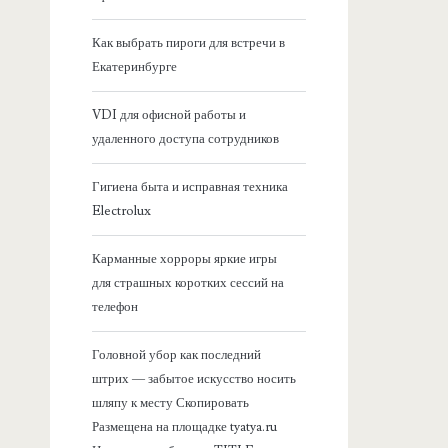
я
Как выбрать пироги для встречи в
Екатеринбурге
б
VDI для офисной работы и
о
удаленного доступа сотрудников
к
Гигиена быта и исправная техника
Electrolux
о
Карманные хорроры яркие игры
в
для страшных коротких сессий на
телефон
а
Головной убор как последний
я
штрих — забытое искусство носить
шляпу к месту Скопировать
п
Размещена на площадке tyatya.ru