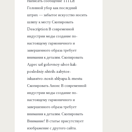
Написать сообщение TITLE
а
Головной убор как последний
штрих — забытое искусство носить
н
шляпу к месту Скопировать
Description В современной
е
индустрии моды создание по-
настоящему гармоничного и
л
завершенного образа требует
внимания к деталям. Скопировать
ь
Адрес url golovnoy-ubor-kak-
posledniy-shtrih-zabytoe-
iskusstvo-nosit-shlyapu-k-mestu
Скопировать Анонс В современной
индустрии моды создание по-
настоящему гармоничного и
завершенного образа требует
внимания к деталям. Скопировать
Внимание! В статье присутствует
изображение с другого сайта.