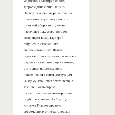
модисток, адаптируя их под
запросы динамичной жизни.
Эксперты марки уверены: умение
правильно подобрать и носить
головной убор к месту — это
настоящее искусство, которое
возвращает в наш гардероб
ощущение изысканного
европейского шика. Шляпа
перестает быть деталью для особых
случаев и становится органичным,
статусным продолжением
повседневного стиля, доступным
каждому, кто ценит эстетическую
законченность образа.
Стилистический навигатор — как
подбирать головной убор под
контекст Главное правило
современного этикета головных