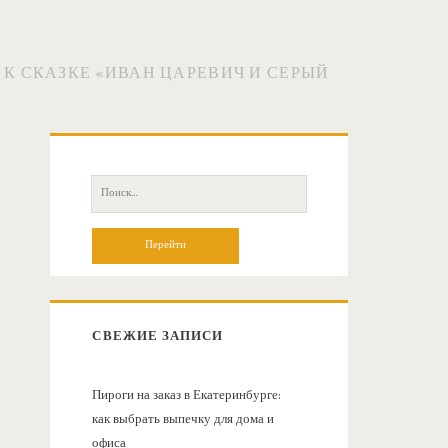
К СКАЗКЕ «ИВАН ЦАРЕВИЧ И СЕРЫЙ
О
с
П
о
н
и
с
о
к
:
в
СВЕЖИЕ ЗАПИСИ
н
Пироги на заказ в Екатеринбурге:
как выбрать выпечку для дома и
а
офиса