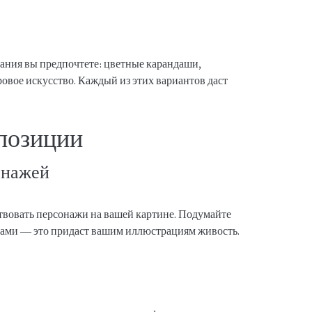
ания вы предпочтете: цветные карандаши,
овое искусство. Каждый из этих вариантов даст
позиции
онажей
ствовать персонажи на вашей картине. Подумайте
зами — это придаст вашим иллюстрациям живость.