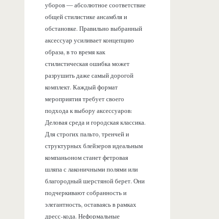
уборов — абсолютное соответствие
общей стилистике ансамбля и
обстановке. Правильно выбранный
аксессуар усиливает концепцию
образа, в то время как
стилистическая ошибка может
разрушить даже самый дорогой
комплект. Каждый формат
мероприятия требует своего
подхода к выбору аксессуаров:
Деловая среда и городская классика.
Для строгих пальто, тренчей и
структурных блейзеров идеальным
компаньоном станет фетровая
шляпа с лаконичными полями или
благородный шерстяной берет. Они
подчеркивают собранность и
элегантность, оставаясь в рамках
дресс-кода. Неформальные