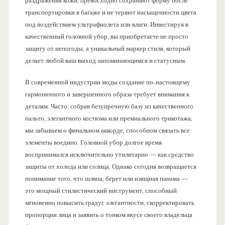
раздражения кожи, превосходно сохраняют форму после
транспортировки в багаже и не теряют насыщенности цвета
под воздействием ультрафиолета или влаги. Инвестируя в
качественный головной убор, вы приобретаете не просто
защиту от непогоды, а уникальный маркер стиля, который
делает любой ваш выход запоминающимся и статусным.
В современной индустрии моды создание по-настоящему
гармоничного и завершенного образа требует внимания к
деталям. Часто, собрав безупречную базу из качественного
пальто, элегантного костюма или премиального трикотажа,
мы забываем о финальном аккорде, способном связать все
элементы воедино. Головной убор долгое время
воспринимался исключительно утилитарно — как средство
защиты от холода или солнца. Однако сегодня возвращается
понимание того, что шляпа, берет или изящная панама —
это мощный стилистический инструмент, способный
мгновенно повысить градус элегантности, скорректировать
пропорции лица и заявить о тонком вкусе своего владельца