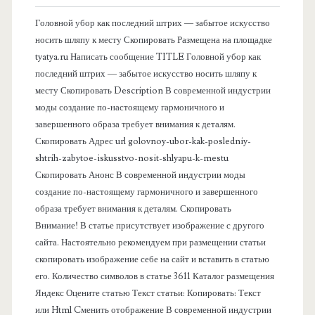
а
Головной убор как последний штрих — забытое искусство
я
носить шляпу к месту Скопировать Размещена на площадке
tyatya.ru Написать сообщение TITLE Головной убор как
п
последний штрих — забытое искусство носить шляпу к
месту Скопировать Description В современной индустрии
а
моды создание по-настоящему гармоничного и
завершенного образа требует внимания к деталям.
н
Скопировать Адрес url golovnoy-ubor-kak-posledniy-
shtrih-zabytoe-iskusstvo-nosit-shlyapu-k-mestu
е
Скопировать Анонс В современной индустрии моды
создание по-настоящему гармоничного и завершенного
л
образа требует внимания к деталям. Скопировать
Внимание! В статье присутствует изображение с другого
ь
сайта. Настоятельно рекомендуем при размещении статьи
скопировать изображение себе на сайт и вставить в статью
его. Количество символов в статье 3611 Каталог размещения
Яндекс Оцените статью Текст статьи: Копировать: Текст
или Html Cменить отображение В современной индустрии