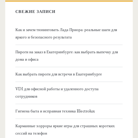
в
:
СВЕЖИЕ ЗАПИСИ
н
Как и зачем тюнинговать Лада Приора: реальные шаги для
а
яркого и безопасного результата
я
Пироги на заказ в Екатеринбурге: как выбрать выпечку для
дома и офиса
б
Как выбрать пироги для встречи в Екатеринбурге
о
VDI для офисной работы и удаленного доступа
к
сотрудников
о
Гигиена быта и исправная техника Electrolux
в
Карманные хорроры яркие игры для страшных коротких
сессий на телефон