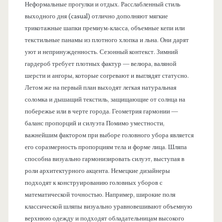
Неформальные прогулки и отдых. Расслабленный стиль
выходного дня (casual) отлично дополняют мягкие
трикотажные шапки премиум-класса, объемные кепи или
текстильные панамы из плотного хлопка и льна. Они дарят
уют и непринужденность. Сезонный контекст. Зимний
гардероб требует плотных фактур — велюра, валяной
шерсти и ангоры, которые согревают и выглядят статусно.
Летом же на первый план выходят легкая натуральная
соломка и дышащий текстиль, защищающие от солнца на
побережье или в черте города. Геометрия гармонии —
баланс пропорций и силуэта Помимо уместности,
важнейшим фактором при выборе головного убора является
его соразмерность пропорциям тела и форме лица. Шляпа
способна визуально гармонизировать силуэт, выступая в
роли архитектурного акцента. Немецкие дизайнеры
подходят к конструированию головных уборов с
математической точностью. Например, широкие поля
классической шляпы визуально уравновешивают объемную
верхнюю одежду и подходят обладательницам высокого