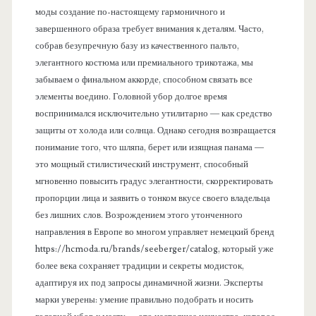
моды создание по-настоящему гармоничного и
завершенного образа требует внимания к деталям. Часто,
собрав безупречную базу из качественного пальто,
элегантного костюма или премиального трикотажа, мы
забываем о финальном аккорде, способном связать все
элементы воедино. Головной убор долгое время
воспринимался исключительно утилитарно — как средство
защиты от холода или солнца. Однако сегодня возвращается
понимание того, что шляпа, берет или изящная панама —
это мощный стилистический инструмент, способный
мгновенно повысить градус элегантности, скорректировать
пропорции лица и заявить о тонком вкусе своего владельца
без лишних слов. Возрождением этого утонченного
направления в Европе во многом управляет немецкий бренд
https://hcmoda.ru/brands/seeberger/catalog, который уже
более века сохраняет традиции и секреты модисток,
адаптируя их под запросы динамичной жизни. Эксперты
марки уверены: умение правильно подобрать и носить