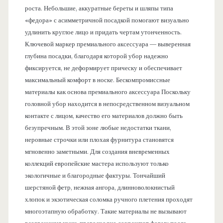
роста. Небольшие, аккуратные береты и шляпы типа
«федора» с асимметричной посадкой помогают визуально
удлинить круглое лицо и придать чертам утонченность.
Ключевой маркер премиального аксессуара — выверенная
глубина посадки, благодаря которой убор надежно
фиксируется, не деформирует прическу и обеспечивает
максимальный комфорт в носке. Бескомпромиссные
материалы как основа премиального аксессуара Поскольку
головной убор находится в непосредственном визуальном
контакте с лицом, качество его материалов должно быть
безупречным. В этой зоне любые недостатки ткани,
неровные строчки или плохая фурнитура становятся
мгновенно заметными. Для создания вневременных
коллекций европейские мастера используют только
экологичные и благородные фактуры. Тончайший
шерстяной фетр, нежная ангора, длинноволокнистый
хлопок и экзотическая соломка ручного плетения проходят
многоэтапную обработку. Такие материалы не вызывают