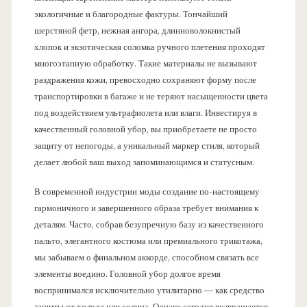
экологичные и благородные фактуры. Тончайший
шерстяной фетр, нежная ангора, длинноволокнистый
хлопок и экзотическая соломка ручного плетения проходят
многоэтапную обработку. Такие материалы не вызывают
раздражения кожи, превосходно сохраняют форму после
транспортировки в багаже и не теряют насыщенности цвета
под воздействием ультрафиолета или влаги. Инвестируя в
качественный головной убор, вы приобретаете не просто
защиту от непогоды, а уникальный маркер стиля, который
делает любой ваш выход запоминающимся и статусным.
В современной индустрии моды создание по-настоящему
гармоничного и завершенного образа требует внимания к
деталям. Часто, собрав безупречную базу из качественного
пальто, элегантного костюма или премиального трикотажа,
мы забываем о финальном аккорде, способном связать все
элементы воедино. Головной убор долгое время
воспринимался исключительно утилитарно — как средство