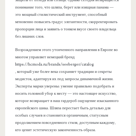
защиты от холода или солнца. Однако сегодня возвращается
понимание того, что шляпа, берет или изящная панама —
это мощный стилистический инструмент, способный
мгновенно повысить градус элегантности, скорректировать
пропорции лица и заявить о тонком вкусе своего владельца
без лишних слов.
Возрождением этого утонченного направления в Европе во
многом управляет немецкий бренд
https://hcmoda.ru/brands/seeberger/catalog
, который уже более века сохраняет традиции и секреты
модисток, адаптируя их под запросы динамичной жизни.
Эксперты марки уверены: умение правильно подобрать и
носить головной убор к месту — это настоящее искусство,
которое возвращает в наш гардероб ощущение изысканного
европейского шика. Шляпа перестает быть деталью для
особых случаев и становится органичным, статусным
продолжением повседневного стиля, доступным каждому,
кто ценит эстетическую законченность образа.