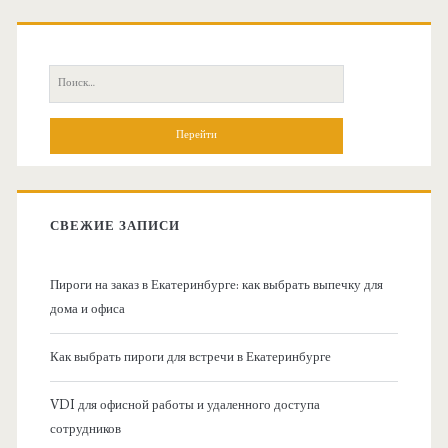
О
с
П
н
о
и
о
с
к
в
:
СВЕЖИЕ ЗАПИСИ
н
Пироги на заказ в Екатеринбурге: как выбрать выпечку для
а
дома и офиса
я
Как выбрать пироги для встречи в Екатеринбурге
б
VDI для офисной работы и удаленного доступа
сотрудников