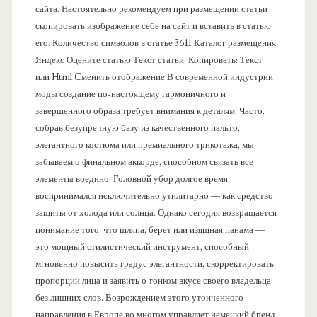
сайта. Настоятельно рекомендуем при размещении статьи
л
скопировать изображение себе на сайт и вставить в статью
его. Количество символов в статье 3611 Каталог размещения
ь
Яндекс Оцените статью Текст статьи: Копировать: Текст
или Html Cменить отображение В современной индустрии
моды создание по-настоящему гармоничного и
завершенного образа требует внимания к деталям. Часто,
собрав безупречную базу из качественного пальто,
элегантного костюма или премиального трикотажа, мы
забываем о финальном аккорде, способном связать все
элементы воедино. Головной убор долгое время
воспринимался исключительно утилитарно — как средство
защиты от холода или солнца. Однако сегодня возвращается
понимание того, что шляпа, берет или изящная панама —
это мощный стилистический инструмент, способный
мгновенно повысить градус элегантности, скорректировать
пропорции лица и заявить о тонком вкусе своего владельца
без лишних слов. Возрождением этого утонченного
направления в Европе во многом управляет немецкий бренд