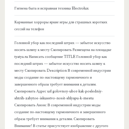
о
Гигиена быта и исправная техника Electrolux
к
Карманные хорроры яркие игры для страшных коротких
о
сессий на телефон
в
Головной убор как последний штрих — забытое искусство
носить шляпу к месту Скопировать Размещена на площадке
а
tyatya.ru Написать сообщение TITLE Головной убор как
последний штрих — забытое искусство носить шляпу к
я
месту Скопировать Description В современной индустрии
моды создание по-настоящему гармоничного и
п
завершенного образа требует внимания к деталям.
Скопировать Адрес url golovnoy-ubor-kak-posledniy-
а
shtrih-zabytoe-iskusstvo-nosit-shlyapu-k-mestu
Скопировать Анонс В современной индустрии моды
н
создание по-настоящему гармоничного и завершенного
образа требует внимания к деталям. Скопировать
е
Внимание! В статье присутствует изображение с другого