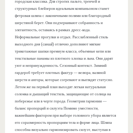
городская классика. Для строгих пальто, тренчей и
структурных блейзеров идеальным компаньоном станет
фетровая шляпа с лаконичными полями или благородный
шерстяной берет. Они подчеркивают собранность и
элегантность, оставаясь в рамках дресс-кода.
Неформальные прогулки и отдых. Расслабленный стиль
выходного дня (casual) отлично дополняют мягкие
трикотажные шапки премиум-класса, объемные кепи или
текстильные панамы из плотного хлопка и льна. Они дарят
уют и непринужденность. Сезонный контекст. Зимний
гардероб требует плотных фактур — велюра, валяной
шерсти и ангоры, которые согревают и выглядят статусно.
Летом же на первый план выходят легкая натуральная
соломка и дышащий текстиль, защищающие от солнца на
побережье или в черте города. Геометрия гармонии —
баланс пропорций и силуэта Помимо уместности,
важнейшим фактором при выборе головного убора является
его соразмерность пропорциям тела и форме лица. Шляпа
способна визуально гармонизировать силуэт, выступая в