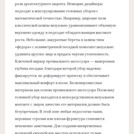
роли архитектурного акцента. Немецкие дизайнеры
подходят к конструированию головных уборов с
математической точностью. Например, широкие поля
классической шляпы визуально уравновешивают объемную
верхнюю одежду и подходят обладательницам высокого
роста. Небольшие, аккуратные береты и шляпы типа
«федора» с асимметричной посадкой помогают визуально
удлинить круглое лицо и придать чертам утонченность.
Ключевой маркер премиального аксессуара — выверенная
глубина посадки, благодаря которой убор надежно
фиксируется, не деформирует прическу и обеспечивает
максимальный комфорт в носке. Бескомпромиссные
материалы как основа премиального аксессуара Поскольку
головной убор находится в непосредственном визуальном
контакте с лицом, качество его материалов должно быть
безупречным. В этой зоне любые недостатки ткани,
неровные строчки или плохая фурнитура становятся
мгновенно заметными. Для создания вневременных
коллекций европейские мастера используют только