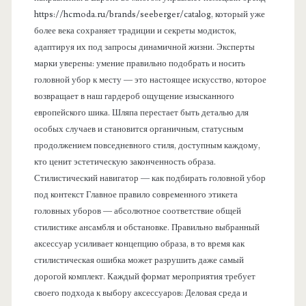
https://hcmoda.ru/brands/seeberger/catalog, который уже
более века сохраняет традиции и секреты модисток,
адаптируя их под запросы динамичной жизни. Эксперты
марки уверены: умение правильно подобрать и носить
головной убор к месту — это настоящее искусство, которое
возвращает в наш гардероб ощущение изысканного
европейского шика. Шляпа перестает быть деталью для
особых случаев и становится органичным, статусным
продолжением повседневного стиля, доступным каждому,
кто ценит эстетическую законченность образа.
Стилистический навигатор — как подбирать головной убор
под контекст Главное правило современного этикета
головных уборов — абсолютное соответствие общей
стилистике ансамбля и обстановке. Правильно выбранный
аксессуар усиливает концепцию образа, в то время как
стилистическая ошибка может разрушить даже самый
дорогой комплект. Каждый формат мероприятия требует
своего подхода к выбору аксессуаров: Деловая среда и