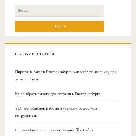
с
П
н
о
и
о
с
к
в
:
СВЕЖИЕ ЗАПИСИ
н
Пироги на заказ в Екатеринбурге: как выбрать выпечку для
а
дома и офиса
я
Как выбрать пироги для встречи в Екатеринбурге
б
VDI для офисной работы и удаленного доступа
сотрудников
о
Гигиена быта и исправная техника Electrolux