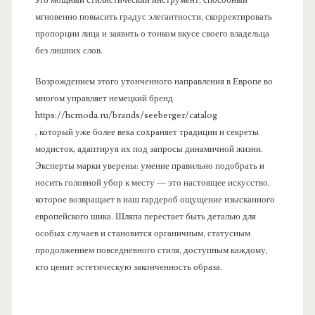
это мощный стилистический инструмент, способный
мгновенно повысить градус элегантности, скорректировать
пропорции лица и заявить о тонком вкусе своего владельца
без лишних слов.
Возрождением этого утонченного направления в Европе во
многом управляет немецкий бренд
https://hcmoda.ru/brands/seeberger/catalog
, который уже более века сохраняет традиции и секреты
модисток, адаптируя их под запросы динамичной жизни.
Эксперты марки уверены: умение правильно подобрать и
носить головной убор к месту — это настоящее искусство,
которое возвращает в наш гардероб ощущение изысканного
европейского шика. Шляпа перестает быть деталью для
особых случаев и становится органичным, статусным
продолжением повседневного стиля, доступным каждому,
кто ценит эстетическую законченность образа.