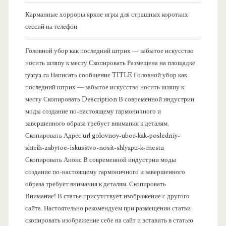
к
Карманные хорроры яркие игры для страшных коротких
о
сессий на телефон
в
Головной убор как последний штрих — забытое искусство
носить шляпу к месту Скопировать Размещена на площадке
а
tyatya.ru Написать сообщение TITLE Головной убор как
последний штрих — забытое искусство носить шляпу к
я
месту Скопировать Description В современной индустрии
моды создание по-настоящему гармоничного и
п
завершенного образа требует внимания к деталям.
Скопировать Адрес url golovnoy-ubor-kak-posledniy-
а
shtrih-zabytoe-iskusstvo-nosit-shlyapu-k-mestu
Скопировать Анонс В современной индустрии моды
н
создание по-настоящему гармоничного и завершенного
образа требует внимания к деталям. Скопировать
е
Внимание! В статье присутствует изображение с другого
сайта. Настоятельно рекомендуем при размещении статьи
л
скопировать изображение себе на сайт и вставить в статью