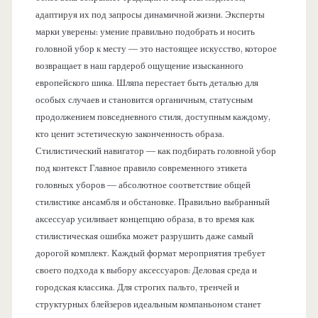
адаптируя их под запросы динамичной жизни. Эксперты
марки уверены: умение правильно подобрать и носить
головной убор к месту — это настоящее искусство, которое
возвращает в наш гардероб ощущение изысканного
европейского шика. Шляпа перестает быть деталью для
особых случаев и становится органичным, статусным
продолжением повседневного стиля, доступным каждому,
кто ценит эстетическую законченность образа.
Стилистический навигатор — как подбирать головной убор
под контекст Главное правило современного этикета
головных уборов — абсолютное соответствие общей
стилистике ансамбля и обстановке. Правильно выбранный
аксессуар усиливает концепцию образа, в то время как
стилистическая ошибка может разрушить даже самый
дорогой комплект. Каждый формат мероприятия требует
своего подхода к выбору аксессуаров: Деловая среда и
городская классика. Для строгих пальто, тренчей и
структурных блейзеров идеальным компаньоном станет