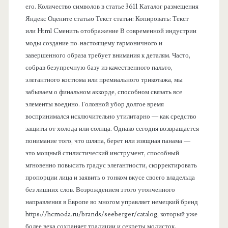
его. Количество символов в статье 3611 Каталог размещения
ь
Яндекс Оцените статью Текст статьи: Копировать: Текст
или Html Cменить отображение В современной индустрии
моды создание по-настоящему гармоничного и
завершенного образа требует внимания к деталям. Часто,
собрав безупречную базу из качественного пальто,
элегантного костюма или премиального трикотажа, мы
забываем о финальном аккорде, способном связать все
элементы воедино. Головной убор долгое время
воспринимался исключительно утилитарно — как средство
защиты от холода или солнца. Однако сегодня возвращается
понимание того, что шляпа, берет или изящная панама —
это мощный стилистический инструмент, способный
мгновенно повысить градус элегантности, скорректировать
пропорции лица и заявить о тонком вкусе своего владельца
без лишних слов. Возрождением этого утонченного
направления в Европе во многом управляет немецкий бренд
https://hcmoda.ru/brands/seeberger/catalog, который уже
более века сохраняет традиции и секреты модисток,