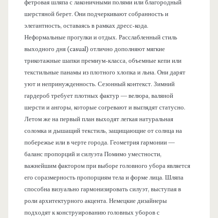
фетровая шляпа с лаконичными полями или благородный
шерстяной берет. Они подчеркивают собранность и
элегантность, оставаясь в рамках дресс-кода.
Неформальные прогулки и отдых. Расслабленный стиль
выходного дня (casual) отлично дополняют мягкие
трикотажные шапки премиум-класса, объемные кепи или
текстильные панамы из плотного хлопка и льна. Они дарят
уют и непринужденность. Сезонный контекст. Зимний
гардероб требует плотных фактур — велюра, валяной
шерсти и ангоры, которые согревают и выглядят статусно.
Летом же на первый план выходят легкая натуральная
соломка и дышащий текстиль, защищающие от солнца на
побережье или в черте города. Геометрия гармонии —
баланс пропорций и силуэта Помимо уместности,
важнейшим фактором при выборе головного убора является
его соразмерность пропорциям тела и форме лица. Шляпа
способна визуально гармонизировать силуэт, выступая в
роли архитектурного акцента. Немецкие дизайнеры
подходят к конструированию головных уборов с