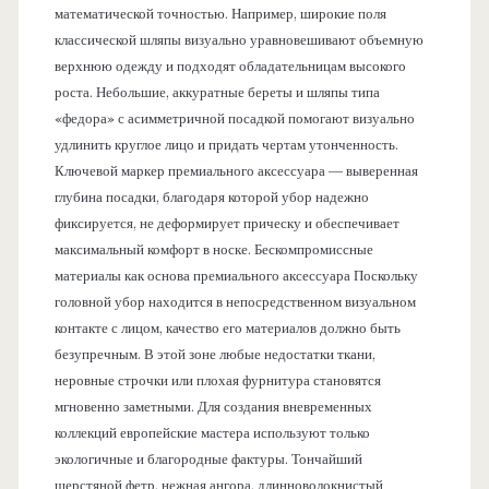
математической точностью. Например, широкие поля
классической шляпы визуально уравновешивают объемную
верхнюю одежду и подходят обладательницам высокого
роста. Небольшие, аккуратные береты и шляпы типа
«федора» с асимметричной посадкой помогают визуально
удлинить круглое лицо и придать чертам утонченность.
Ключевой маркер премиального аксессуара — выверенная
глубина посадки, благодаря которой убор надежно
фиксируется, не деформирует прическу и обеспечивает
максимальный комфорт в носке. Бескомпромиссные
материалы как основа премиального аксессуара Поскольку
головной убор находится в непосредственном визуальном
контакте с лицом, качество его материалов должно быть
безупречным. В этой зоне любые недостатки ткани,
неровные строчки или плохая фурнитура становятся
мгновенно заметными. Для создания вневременных
коллекций европейские мастера используют только
экологичные и благородные фактуры. Тончайший
шерстяной фетр, нежная ангора, длинноволокнистый