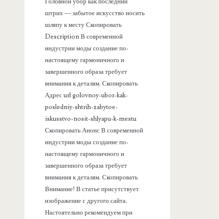
а
Головной убор как последний
штрих — забытое искусство носить
н
шляпу к месту Скопировать
Description В современной
е
индустрии моды создание по-
настоящему гармоничного и
л
завершенного образа требует
внимания к деталям. Скопировать
ь
Адрес url golovnoy-ubor-kak-
posledniy-shtrih-zabytoe-
iskusstvo-nosit-shlyapu-k-mestu
Скопировать Анонс В современной
индустрии моды создание по-
настоящему гармоничного и
завершенного образа требует
внимания к деталям. Скопировать
Внимание! В статье присутствует
изображение с другого сайта.
Настоятельно рекомендуем при