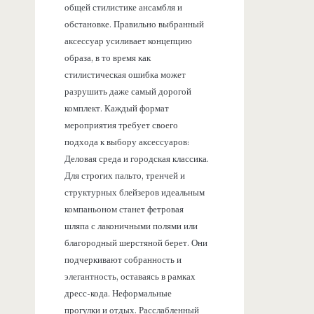
общей стилистике ансамбля и
обстановке. Правильно выбранный
аксессуар усиливает концепцию
образа, в то время как
стилистическая ошибка может
разрушить даже самый дорогой
комплект. Каждый формат
мероприятия требует своего
подхода к выбору аксессуаров:
Деловая среда и городская классика.
Для строгих пальто, тренчей и
структурных блейзеров идеальным
компаньоном станет фетровая
шляпа с лаконичными полями или
благородный шерстяной берет. Они
подчеркивают собранность и
элегантность, оставаясь в рамках
дресс-кода. Неформальные
прогулки и отдых. Расслабленный