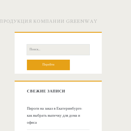
: ПРОДУКЦИЯ КОМПАНИИ GREENWAY
О
с
П
о
н
и
с
о
к
:
в
СВЕЖИЕ ЗАПИСИ
н
Пироги на заказ в Екатеринбурге:
как выбрать выпечку для дома и
а
офиса