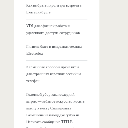
я
Как выбрать пироги для встречи в
Екатеринбурге
б
VDI для офисной работы и
о
удаленного доступа сотрудников
к
Гигиена быта и исправная техника
Electrolux
о
Карманные хорроры яркие игры
в
для страшных коротких сессий на
телефон
а
Головной убор как последний
я
штрих — забытое искусство носить
шляпу к месту Скопировать
п
Размещена на площадке tyatya.ru
Написать сообщение TITLE