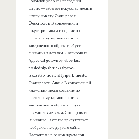
а
Головной убор как последний
штрих — забытое искусство носить
н
шляпу к месту Скопировать
Description В современной
е
индустрии моды создание по-
настоящему гармоничного и
л
завершенного образа требует
внимания к деталям. Скопировать
ь
Адрес url golovnoy-ubor-kak-
posledniy-shtrih-zabytoe-
iskusstvo-nosit-shlyapu-k-mestu
Скопировать Анонс В современной
индустрии моды создание по-
настоящему гармоничного и
завершенного образа требует
внимания к деталям. Скопировать
Внимание! В статье присутствует
изображение с другого сайта.
Настоятельно рекомендуем при