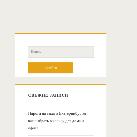
О
с
П
о
н
и
с
о
к
:
в
СВЕЖИЕ ЗАПИСИ
н
Пироги на заказ в Екатеринбурге:
как выбрать выпечку для дома и
а
офиса