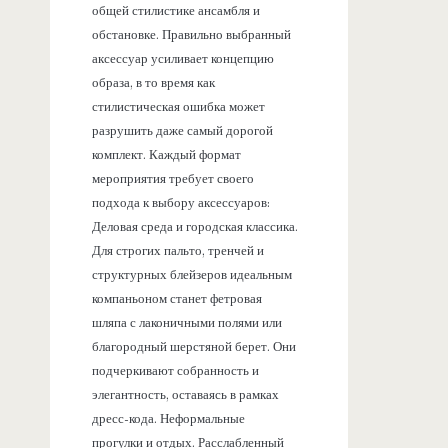
общей стилистике ансамбля и
обстановке. Правильно выбранный
аксессуар усиливает концепцию
образа, в то время как
стилистическая ошибка может
разрушить даже самый дорогой
комплект. Каждый формат
мероприятия требует своего
подхода к выбору аксессуаров:
Деловая среда и городская классика.
Для строгих пальто, тренчей и
структурных блейзеров идеальным
компаньоном станет фетровая
шляпа с лаконичными полями или
благородный шерстяной берет. Они
подчеркивают собранность и
элегантность, оставаясь в рамках
дресс-кода. Неформальные
прогулки и отдых. Расслабленный