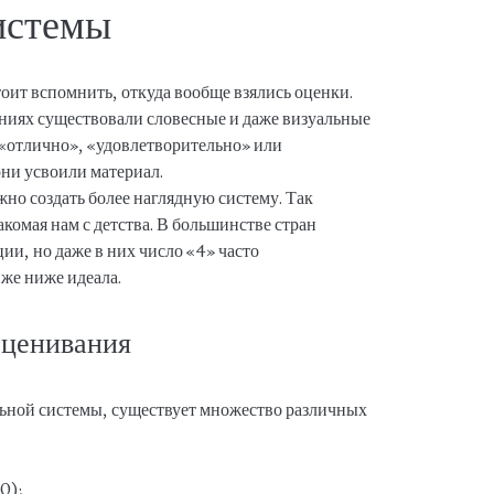
истемы
стоит вспомнить, откуда вообще взялись оценки.
ниях существовали словесные и даже визуальные
«отлично», «удовлетворительно» или
они усвоили материал.
но создать более наглядную систему. Так
акомая нам с детства. В большинстве стран
ии, но даже в них число «4» часто
 же ниже идеала.
оценивания
льной системы, существует множество различных
10);