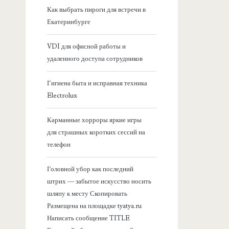
я
Как выбрать пироги для встречи в
Екатеринбурге
б
VDI для офисной работы и
о
удаленного доступа сотрудников
к
Гигиена быта и исправная техника
Electrolux
о
Карманные хорроры яркие игры
в
для страшных коротких сессий на
телефон
а
Головной убор как последний
я
штрих — забытое искусство носить
шляпу к месту Скопировать
п
Размещена на площадке tyatya.ru
Написать сообщение TITLE