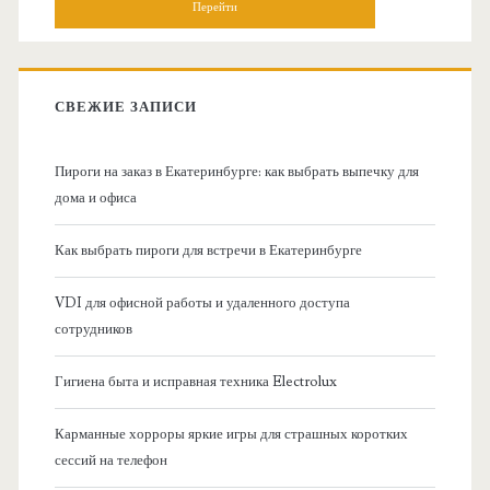
о
с
к
в
:
СВЕЖИЕ ЗАПИСИ
н
Пироги на заказ в Екатеринбурге: как выбрать выпечку для
а
дома и офиса
я
Как выбрать пироги для встречи в Екатеринбурге
б
VDI для офисной работы и удаленного доступа
сотрудников
о
Гигиена быта и исправная техника Electrolux
к
Карманные хорроры яркие игры для страшных коротких
о
сессий на телефон