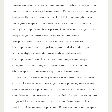
в
Головной убор как последний штрих — забытое искусство
носить шляпу к месту Скопировать Размещена на площадке
а
tyatya.ru Написать сообщение TITLE Головной убор как
последний штрих — забытое искусство носить шляпу к
я
месту Скопировать Description В современной индустрии
моды создание по-настоящему гармоничного и
п
завершенного образа требует внимания к деталям.
Скопировать Адрес url golovnoy-ubor-kak-posledniy-
а
shtrih-zabytoe-iskusstvo-nosit-shlyapu-k-mestu
Скопировать Анонс В современной индустрии моды
н
создание по-настоящему гармоничного и завершенного
образа требует внимания к деталям. Скопировать
е
Внимание! В статье присутствует изображение с другого
сайта. Настоятельно рекомендуем при размещении статьи
л
скопировать изображение себе на сайт и вставить в статью
его. Количество символов в статье 3611 Каталог размещения
ь
Яндекс Оцените статью Текст статьи: Копировать: Текст
или Html Cменить отображение В современной индустрии