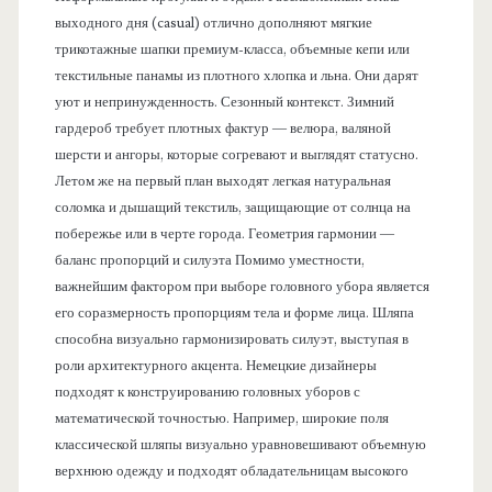
выходного дня (casual) отлично дополняют мягкие
трикотажные шапки премиум-класса, объемные кепи или
текстильные панамы из плотного хлопка и льна. Они дарят
уют и непринужденность. Сезонный контекст. Зимний
гардероб требует плотных фактур — велюра, валяной
шерсти и ангоры, которые согревают и выглядят статусно.
Летом же на первый план выходят легкая натуральная
соломка и дышащий текстиль, защищающие от солнца на
побережье или в черте города. Геометрия гармонии —
баланс пропорций и силуэта Помимо уместности,
важнейшим фактором при выборе головного убора является
его соразмерность пропорциям тела и форме лица. Шляпа
способна визуально гармонизировать силуэт, выступая в
роли архитектурного акцента. Немецкие дизайнеры
подходят к конструированию головных уборов с
математической точностью. Например, широкие поля
классической шляпы визуально уравновешивают объемную
верхнюю одежду и подходят обладательницам высокого