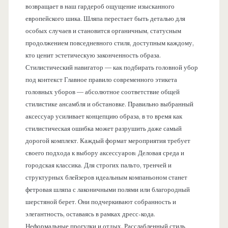
возвращает в наш гардероб ощущение изысканного
европейского шика. Шляпа перестает быть деталью для
особых случаев и становится органичным, статусным
продолжением повседневного стиля, доступным каждому,
кто ценит эстетическую законченность образа.
Стилистический навигатор — как подбирать головной убор
под контекст Главное правило современного этикета
головных уборов — абсолютное соответствие общей
стилистике ансамбля и обстановке. Правильно выбранный
аксессуар усиливает концепцию образа, в то время как
стилистическая ошибка может разрушить даже самый
дорогой комплект. Каждый формат мероприятия требует
своего подхода к выбору аксессуаров: Деловая среда и
городская классика. Для строгих пальто, тренчей и
структурных блейзеров идеальным компаньоном станет
фетровая шляпа с лаконичными полями или благородный
шерстяной берет. Они подчеркивают собранность и
элегантность, оставаясь в рамках дресс-кода.
Неформальные прогулки и отдых. Расслабленный стиль