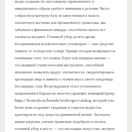
моды создание по-настоящему гармоничного и
завершенного образа требует внимания к деталям. Часто,
собрав безупречную базу из качественного пальто,
элегантного костюма или премиального трикотажа, мы
забываем о финальном аккорде, способном связать все
элементы воедино. Головной убор долгое время
воспринимался исключительно утилитарно — как средство
защиты от холода или солнца. Однако сегодня возвращается
понимание того, что шляпа, берет или изящная панама —
это мощный стилистический инструмент, способный
мгновенно повысить градус элегантности, скорректировать
пропорции лица и заявить о тонком вкусе своего владельца
без лишних слов. Возрождением этого утонченного
направления в Европе во многом управляет немецкий бренд
https://hcmoda.ru/brands/seeberger/catalog, который уже
более века сохраняет традиции и секреты модисток,
адаптируя их под запросы динамичной жизни. Эксперты
марки уверены: умение правильно подобрать и носить
головной убор к месту — это настоящее искусство, которое