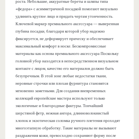
роста. Небольшие, аккуратные береты и шляпы типа
«федора» с асимметричной посадкой помогают визуально
удлинить круглое лицо и придать чертам утонченность.
Ключевой маркер премиального аксессуара — выверенная
глубина посадки, благодаря которой убор надежно
фиксируется, не деформирует прическу и обеспечивает
максимальный комфорт в носке. Бескомпромиссные
материалы как основа премиального аксессуара Поскольку
головной убор находится в непосредственном визуальном
контакте с лицом, качество его материалов должно быть
безупречным. В этой зоне любые недостатки ткани,
неровные строчки или плохая фурнитура становятся
мгновенно заметными. Для создания вневременных
коллекций европейские мастера используют только
экологичные и благородные фактуры. Тончайший
шерстяной фетр, нежная ангора, длинноволокнистый
хлопок и экзотическая соломка ручного плетения проходят
многоэтапную обработку. Такие материалы не вызывают
раздражения кожи, превосходно сохраняют форму после