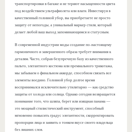
транспортировки в багаже и не теряют насыщенности цвета
под воздействием ультрафиолета или влаги. Инвестируя в
качественный головной убор, вы приобретаете не просто
защиту от непогоды, а уникальный маркер стиля, который
делает любой ваш выход запоминающимся и статусным.
В современной индустрии моды создание по-настоящему
гармоничного и завершенного образа требует внимания к
деталям. Часто, собрав безупречную базу из качественного
пальто, элегантного костюма или премиального трикотажа,
мы забываем о финальном аккорде, способном связать все
элементы воедино. Головной убор долгое время
воспринимался исключительно утилитарно — как средство
защиты от холода или солнца. Однако сегодня возвращается
понимание того, что шляпа, берет или изящная панама —
это мощный стилистический инструмент, способный
мгновенно повысить градус элегантности, скорректировать
пропорции лица и заявить о тонком вкусе своего владельца
без лишних слов.