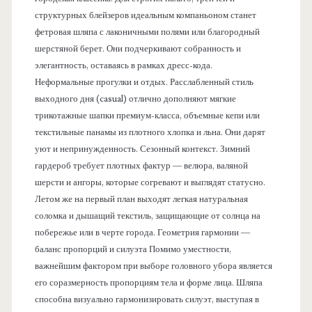
структурных блейзеров идеальным компаньоном станет
фетровая шляпа с лаконичными полями или благородный
шерстяной берет. Они подчеркивают собранность и
элегантность, оставаясь в рамках дресс-кода.
Неформальные прогулки и отдых. Расслабленный стиль
выходного дня (casual) отлично дополняют мягкие
трикотажные шапки премиум-класса, объемные кепи или
текстильные панамы из плотного хлопка и льна. Они дарят
уют и непринужденность. Сезонный контекст. Зимний
гардероб требует плотных фактур — велюра, валяной
шерсти и ангоры, которые согревают и выглядят статусно.
Летом же на первый план выходят легкая натуральная
соломка и дышащий текстиль, защищающие от солнца на
побережье или в черте города. Геометрия гармонии —
баланс пропорций и силуэта Помимо уместности,
важнейшим фактором при выборе головного убора является
его соразмерность пропорциям тела и форме лица. Шляпа
способна визуально гармонизировать силуэт, выступая в