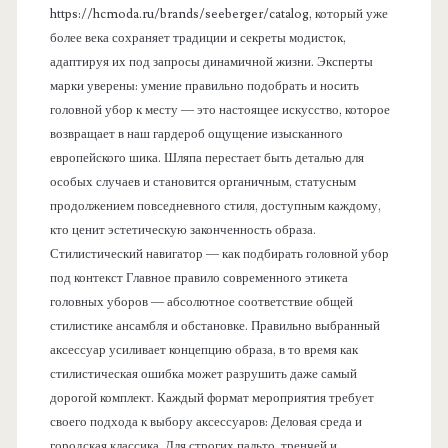
https://hcmoda.ru/brands/seeberger/catalog, который уже
более века сохраняет традиции и секреты модисток,
адаптируя их под запросы динамичной жизни. Эксперты
марки уверены: умение правильно подобрать и носить
головной убор к месту — это настоящее искусство, которое
возвращает в наш гардероб ощущение изысканного
европейского шика. Шляпа перестает быть деталью для
особых случаев и становится органичным, статусным
продолжением повседневного стиля, доступным каждому,
кто ценит эстетическую законченность образа.
Стилистический навигатор — как подбирать головной убор
под контекст Главное правило современного этикета
головных уборов — абсолютное соответствие общей
стилистике ансамбля и обстановке. Правильно выбранный
аксессуар усиливает концепцию образа, в то время как
стилистическая ошибка может разрушить даже самый
дорогой комплект. Каждый формат мероприятия требует
своего подхода к выбору аксессуаров: Деловая среда и
городская классика. Для строгих пальто, тренчей и