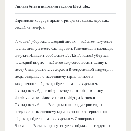
Гигиена быта и исправная техника Electrolux
к
Карманные хорроры яркие игры для страшных коротких
о
сессий на телефон
в
Головной убор как последний штрих — забытое искусство
носить шляпу к месту Скопировать Размещена на площадке
а
tyatya.ru Написать сообщение TITLE Головной убор как
последний штрих — забытое искусство носить шляпу к
я
месту Скопировать Description В современной индустрии
моды создание по-настоящему гармоничного и
п
завершенного образа требует внимания к деталям.
Скопировать Адрес url golovnoy-ubor-kak-posledniy-
а
shtrih-zabytoe-iskusstvo-nosit-shlyapu-k-mestu
Скопировать Анонс В современной индустрии моды
н
создание по-настоящему гармоничного и завершенного
образа требует внимания к деталям. Скопировать
е
Внимание! В статье присутствует изображение с другого