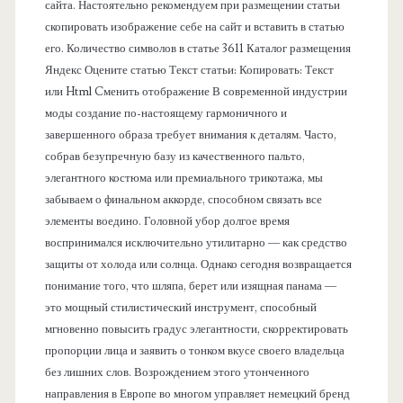
сайта. Настоятельно рекомендуем при размещении статьи
л
скопировать изображение себе на сайт и вставить в статью
его. Количество символов в статье 3611 Каталог размещения
ь
Яндекс Оцените статью Текст статьи: Копировать: Текст
или Html Cменить отображение В современной индустрии
моды создание по-настоящему гармоничного и
завершенного образа требует внимания к деталям. Часто,
собрав безупречную базу из качественного пальто,
элегантного костюма или премиального трикотажа, мы
забываем о финальном аккорде, способном связать все
элементы воедино. Головной убор долгое время
воспринимался исключительно утилитарно — как средство
защиты от холода или солнца. Однако сегодня возвращается
понимание того, что шляпа, берет или изящная панама —
это мощный стилистический инструмент, способный
мгновенно повысить градус элегантности, скорректировать
пропорции лица и заявить о тонком вкусе своего владельца
без лишних слов. Возрождением этого утонченного
направления в Европе во многом управляет немецкий бренд