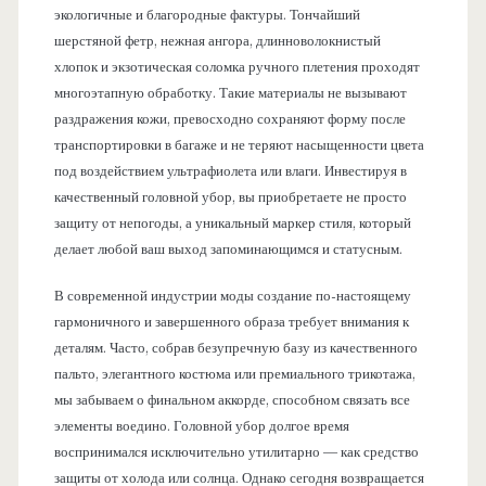
экологичные и благородные фактуры. Тончайший
шерстяной фетр, нежная ангора, длинноволокнистый
хлопок и экзотическая соломка ручного плетения проходят
многоэтапную обработку. Такие материалы не вызывают
раздражения кожи, превосходно сохраняют форму после
транспортировки в багаже и не теряют насыщенности цвета
под воздействием ультрафиолета или влаги. Инвестируя в
качественный головной убор, вы приобретаете не просто
защиту от непогоды, а уникальный маркер стиля, который
делает любой ваш выход запоминающимся и статусным.
В современной индустрии моды создание по-настоящему
гармоничного и завершенного образа требует внимания к
деталям. Часто, собрав безупречную базу из качественного
пальто, элегантного костюма или премиального трикотажа,
мы забываем о финальном аккорде, способном связать все
элементы воедино. Головной убор долгое время
воспринимался исключительно утилитарно — как средство
защиты от холода или солнца. Однако сегодня возвращается