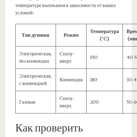
температуре выпекания в зависимости от ваших
условий:
Температура
Вре
Тип духовки
Режим
(°C)
(ми
Электрическая,
Снизу-
190
40-
без конвекции
вверх
Электрическая,
Конвекция
180
30-
с конвекцией
Снизу-
Газовая
200
50-6
вверх
Как проверить