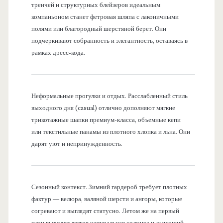
тренчей и структурных блейзеров идеальным
компаньоном станет фетровая шляпа с лаконичными
полями или благородный шерстяной берет. Они
подчеркивают собранность и элегантность, оставаясь в
рамках дресс-кода.
Неформальные прогулки и отдых. Расслабленный стиль
выходного дня (casual) отлично дополняют мягкие
трикотажные шапки премиум-класса, объемные кепи
или текстильные панамы из плотного хлопка и льна. Они
дарят уют и непринужденность.
Сезонный контекст. Зимний гардероб требует плотных
фактур — велюра, валяной шерсти и ангоры, которые
согревают и выглядят статусно. Летом же на первый
план выходят легкая натуральная соломка и дышащий