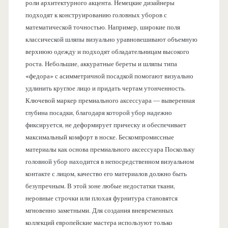
роли архитектурного акцента. Немецкие дизайнеры
подходят к конструированию головных уборов с
математической точностью. Например, широкие поля
классической шляпы визуально уравновешивают объемную
верхнюю одежду и подходят обладательницам высокого
роста. Небольшие, аккуратные береты и шляпы типа
«федора» с асимметричной посадкой помогают визуально
удлинить круглое лицо и придать чертам утонченность.
Ключевой маркер премиального аксессуара — выверенная
глубина посадки, благодаря которой убор надежно
фиксируется, не деформирует прическу и обеспечивает
максимальный комфорт в носке. Бескомпромиссные
материалы как основа премиального аксессуара Поскольку
головной убор находится в непосредственном визуальном
контакте с лицом, качество его материалов должно быть
безупречным. В этой зоне любые недостатки ткани,
неровные строчки или плохая фурнитура становятся
мгновенно заметными. Для создания вневременных
коллекций европейские мастера используют только