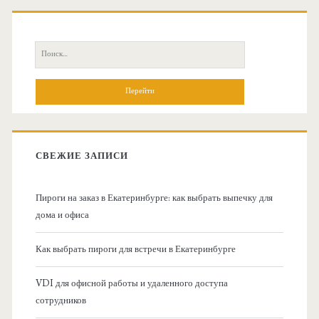
О
с
П
н
о
и
о
с
к
в
:
СВЕЖИЕ ЗАПИСИ
н
Пироги на заказ в Екатеринбурге: как выбрать выпечку для
а
дома и офиса
я
Как выбрать пироги для встречи в Екатеринбурге
б
VDI для офисной работы и удаленного доступа
сотрудников
о