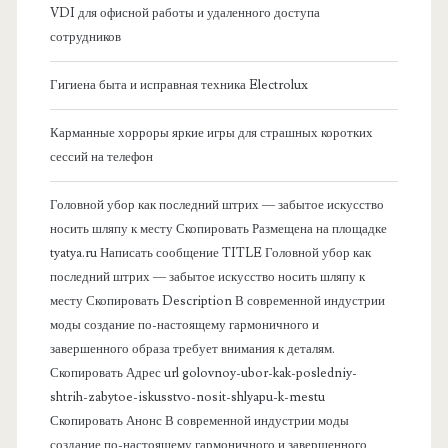
б
VDI для офисной работы и удаленного доступа
сотрудников
о
Гигиена быта и исправная техника Electrolux
к
Карманные хорроры яркие игры для страшных коротких
о
сессий на телефон
в
Головной убор как последний штрих — забытое искусство
носить шляпу к месту Скопировать Размещена на площадке
а
tyatya.ru Написать сообщение TITLE Головной убор как
последний штрих — забытое искусство носить шляпу к
я
месту Скопировать Description В современной индустрии
моды создание по-настоящему гармоничного и
п
завершенного образа требует внимания к деталям.
Скопировать Адрес url golovnoy-ubor-kak-posledniy-
а
shtrih-zabytoe-iskusstvo-nosit-shlyapu-k-mestu
Скопировать Анонс В современной индустрии моды
н
создание по-настоящему гармоничного и завершенного