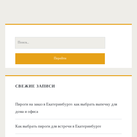
О
с
П
н
о
и
о
с
к
в
:
СВЕЖИЕ ЗАПИСИ
н
Пироги на заказ в Екатеринбурге: как выбрать выпечку для
а
дома и офиса
я
Как выбрать пироги для встречи в Екатеринбурге