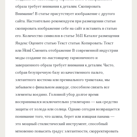
образа требует внимания к деталям. Скопировать
е
Внимание! В статье присутствует изображение с другого
сайта. Настоятельно рекомендуем при размещении статьи
л
скопировать изображение себе на сайт и вставить в статью
его. Количество символов в статье 3611 Каталог размещения
ь
Яндекс Оцените статью Текст статьи: Копировать: Текст
или Html Cменить отображение В современной индустрии
моды создание по-настоящему гармоничного и
завершенного образа требует внимания к деталям. Часто,
собрав безупречную базу из качественного пальто,
элегантного костюма или премиального трикотажа, мы
забываем о финальном аккорде, способном связать все
элементы воедино. Головной убор долгое время
воспринимался исключительно утилитарно — как средство
защиты от холода или солнца. Однако сегодня возвращается
понимание того, что шляпа, берет или изящная панама —
это мощный стилистический инструмент, способный
мгновенно повысить градус элегантности, скорректировать