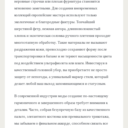
неровные строчки или плохая фурнитура становятся
мгновенно заметными. Для создания вневременных
коллекций европейские мастера используют только
экологичные и благородные фактуры. Тончайший
шерстяной фетр, нежная ангора, длинноволокнистый
хлопок и экзотическая соломка ручного плетения проходят
многоэтапную обработку. Такие материалы не вызывают
раздражения кожи, превосходно сохраняют форму после
транспортировки в багаже и не теряют насыщенности цвета
под воздействием ультрафиолета или влаги. Инвестируя в
качественный головной убор, вы приобретаете не просто
защиту от непогоды, а уникальный маркер стиля, который
делает любой ваш выход запоминающимся и статусным.
В современной индустрии моды создание по-настоящему
гармоничного и завершенного образа требует внимания к
деталям. Часто, собрав безупречную базу из качественного
пальто, элегантного костюма или премиального трикотажа,
мы забываем о финальном аккорде, способном связать все