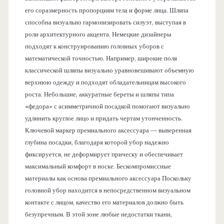
его соразмерность пропорциям тела и форме лица. Шляпа
способна визуально гармонизировать силуэт, выступая в
роли архитектурного акцента. Немецкие дизайнеры
подходят к конструированию головных уборов с
математической точностью. Например, широкие поля
классической шляпы визуально уравновешивают объемную
верхнюю одежду и подходят обладательницам высокого
роста. Небольшие, аккуратные береты и шляпы типа
«федора» с асимметричной посадкой помогают визуально
удлинить круглое лицо и придать чертам утонченность.
Ключевой маркер премиального аксессуара — выверенная
глубина посадки, благодаря которой убор надежно
фиксируется, не деформирует прическу и обеспечивает
максимальный комфорт в носке. Бескомпромиссные
материалы как основа премиального аксессуара Поскольку
головной убор находится в непосредственном визуальном
контакте с лицом, качество его материалов должно быть
безупречным. В этой зоне любые недостатки ткани,