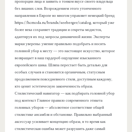
пропорции лица и заявить о тонком вкусе своего владельца
без лишних слов. Возрождением этого утонченного
направления в Европе во многом управляет немецкий бренд
https://hcmoda.ru/brands/seeberger/catalog, который уже
более века сохраняет традиции и секреты модисток,
адаптируя их под запросы динамичной жизни. Эксперты
марки уверены: умение правильно подобрать и носить
головной убор к месту — это настоящее искусство, которое
возвращает в наш гардероб ощущение изысканного
европейского шика. Шляпа перестает быть деталью для
особых случаев и становится органичным, статусным
продолжением повседневного стиля, доступным каждому,
кто ценит эстетическую законченность образа.
Стилистический навигатор — как подбирать головной убор
под контекст Главное правило современного этикета
головных уборов — абсолютное соответствие общей
стилистике ансамбля и обстановке. Правильно выбранный
аксессуар усиливает концепцию образа, в то время как
стилистическая ошибка может разрушить даже самый