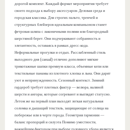
дорогой комплект. Каждый формат мероприятия требует
своего подхода к выбору аксессуаров: Деловая среда и
городская классика. Для строгих пальто, тренчей и
структурных блейзеров идеальным компаньоном станет
фетровая шляпа с лаконичными полями или благородный
шерстяной берет. Они подчеркивают собранность и
элегантность, оставаясь в рамках дресс-кода.
Неформальные прогулки и отдых. Расслабленный стиль
выходного дня (casual) отлично дополняют мягкие
трикотажные шапки премиум-класса, объемные кепи или
текстильные панамы из плотного хлопка и льна. Они дарят
уют и непринужденность. Сезонный контекст. Зимний
гардероб требует плотных фактур — велюра, валяной
шерсти и ангоры, которые согревают и выглядят статусно.
Летом же на первый план выходят легкая натуральная
соломка и дышащий текстиль, защищающие от солнца на
побережье или в черте города. Геометрия гармонии —
баланс пропорций и силуэта Помимо уместности,
важнейшим фактором при выборе головного убора является