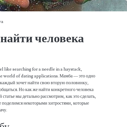
ya
 найти человека
l like searching for a needle in a haystack,
he world of dating applications. Мамба — это одно
 каждый хочет найти свою вторую половинку,
общаться. Но как же найти конкретного человека
 статье мы детально рассмотрим, как это сделать,
е поделимся некоторыми хитростями, которые
ачу.
бу