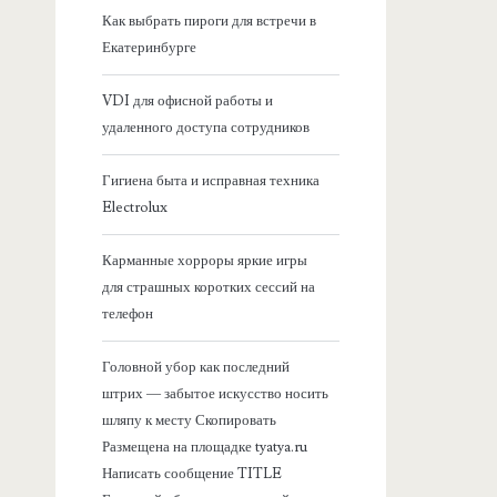
я
Как выбрать пироги для встречи в
Екатеринбурге
б
VDI для офисной работы и
о
удаленного доступа сотрудников
к
Гигиена быта и исправная техника
Electrolux
о
Карманные хорроры яркие игры
в
для страшных коротких сессий на
телефон
а
Головной убор как последний
я
штрих — забытое искусство носить
шляпу к месту Скопировать
п
Размещена на площадке tyatya.ru
Написать сообщение TITLE