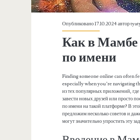
Опубликовано 17.10.2024 автор
tyat
Как в Мамбе
по имени
Finding someone online can often fee
especially when you’re navigating t
из тех популярных приложений, где
завести новых друзей или просто по
по имени на такой платформе? В этой
предложим несколько советов и даж
могут значительно упростить эту зад
Введение в Мам