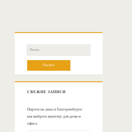
О
с
П
о
н
и
с
о
к
:
в
СВЕЖИЕ ЗАПИСИ
н
Пироги на заказ в Екатеринбурге:
как выбрать выпечку для дома и
а
офиса