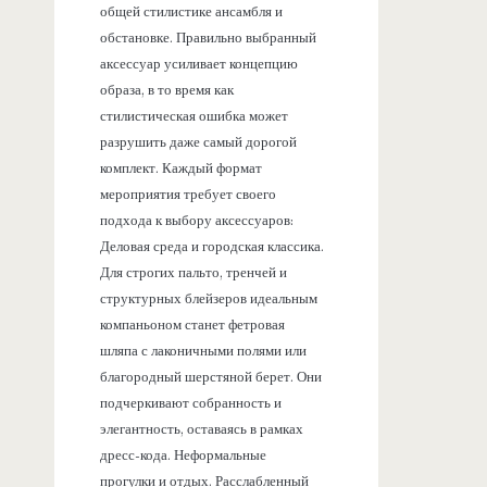
общей стилистике ансамбля и
обстановке. Правильно выбранный
аксессуар усиливает концепцию
образа, в то время как
стилистическая ошибка может
разрушить даже самый дорогой
комплект. Каждый формат
мероприятия требует своего
подхода к выбору аксессуаров:
Деловая среда и городская классика.
Для строгих пальто, тренчей и
структурных блейзеров идеальным
компаньоном станет фетровая
шляпа с лаконичными полями или
благородный шерстяной берет. Они
подчеркивают собранность и
элегантность, оставаясь в рамках
дресс-кода. Неформальные
прогулки и отдых. Расслабленный