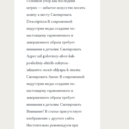
а
Головной убор как последний
штрих — забытое искусство носить
н
шляпу к месту Скопировать
Description В современной
е
индустрии моды создание по-
настоящему гармоничного и
л
завершенного образа требует
внимания к деталям. Скопировать
ь
Адрес url golovnoy-ubor-kak-
posledniy-shtrih-zabytoe-
iskusstvo-nosit-shlyapu-k-mestu
Скопировать Анонс В современной
индустрии моды создание по-
настоящему гармоничного и
завершенного образа требует
внимания к деталям. Скопировать
Внимание! В статье присутствует
изображение с другого сайта.
Настоятельно рекомендуем при