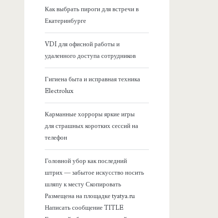
я
Как выбрать пироги для встречи в
Екатеринбурге
б
VDI для офисной работы и
о
удаленного доступа сотрудников
к
Гигиена быта и исправная техника
Electrolux
о
Карманные хорроры яркие игры
в
для страшных коротких сессий на
телефон
а
Головной убор как последний
я
штрих — забытое искусство носить
шляпу к месту Скопировать
п
Размещена на площадке tyatya.ru
Написать сообщение TITLE