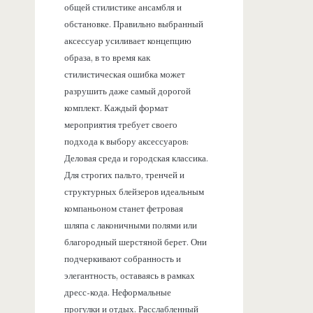
общей стилистике ансамбля и
обстановке. Правильно выбранный
аксессуар усиливает концепцию
образа, в то время как
стилистическая ошибка может
разрушить даже самый дорогой
комплект. Каждый формат
мероприятия требует своего
подхода к выбору аксессуаров:
Деловая среда и городская классика.
Для строгих пальто, тренчей и
структурных блейзеров идеальным
компаньоном станет фетровая
шляпа с лаконичными полями или
благородный шерстяной берет. Они
подчеркивают собранность и
элегантность, оставаясь в рамках
дресс-кода. Неформальные
прогулки и отдых. Расслабленный