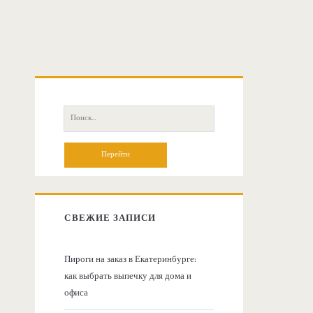
О
с
П
о
н
и
с
о
к
:
в
СВЕЖИЕ ЗАПИСИ
н
Пироги на заказ в Екатеринбурге:
как выбрать выпечку для дома и
а
офиса