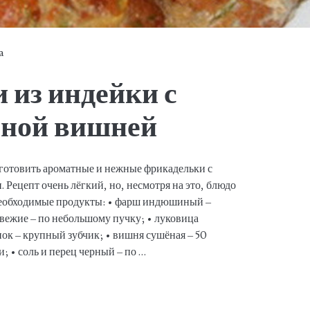
a
 из индейки с
еной вишней
готовить ароматные и нежные фрикадельки с
Рецепт очень лёгкий, но, несмотря на это, блюдо
Необходимые продукты: • фарш индюшиный –
свежие – по небольшому пучку; • луковица
снок – крупный зубчик; • вишня сушёная – 50
; • соль и перец черный – по …