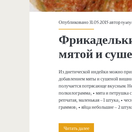
:
<
Опубликовано 31.05.2015 автор
tyaty
s
Фрикадельки
p
мятой и суш
a
n
Из диетической индейки можно при
добавлением мяты и сушеной вишни. 
>
получается потрясающе вкусным. 
полкилограмма; • мята и петрушка 
О
репчатая, маленькая – 1 штука; • че
граммов; • яйца небольшие – 2 штуки
с
Читать далее
Ф