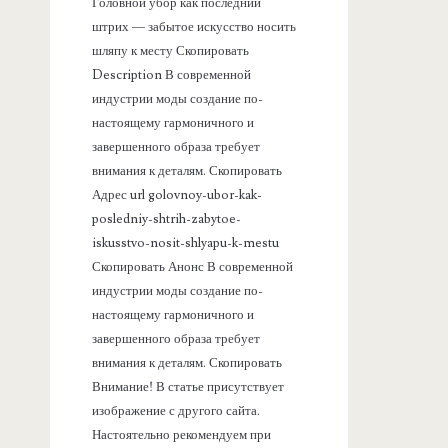
а
Головной убор как последний
штрих — забытое искусство носить
н
шляпу к месту Скопировать
Description В современной
е
индустрии моды создание по-
настоящему гармоничного и
л
завершенного образа требует
внимания к деталям. Скопировать
ь
Адрес url golovnoy-ubor-kak-
posledniy-shtrih-zabytoe-
iskusstvo-nosit-shlyapu-k-mestu
Скопировать Анонс В современной
индустрии моды создание по-
настоящему гармоничного и
завершенного образа требует
внимания к деталям. Скопировать
Внимание! В статье присутствует
изображение с другого сайта.
Настоятельно рекомендуем при