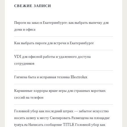
в
СВЕЖИЕ ЗАПИСИ
н
Пироги на заказ в Екатеринбурге: как выбрать выпечку для
а
дома и офиса
я
Как выбрать пироги для встречи в Екатеринбурге
б
VDI для офисной работы и удаленного доступа
сотрудников
о
Гигиена быта и исправная техника Electrolux
к
Карманные хорроры яркие игры для страшных коротких
о
сессий на телефон
в
Головной убор как последний штрих — забытое искусство
носить шляпу к месту Скопировать Размещена на площадке
а
tyatya.ru Написать сообщение TITLE Головной убор как