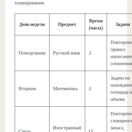
планирования:
Время
День недели
Предмет
Задачи
(часы)
Повторен
правил,
Понедельник
Русский язык
2
написание
сочинения
Задачи на
нахожден
Вторник
Математика
2
площади и
объема
Повторен
словарног
Иностранный
запаса,
Среда
1.5