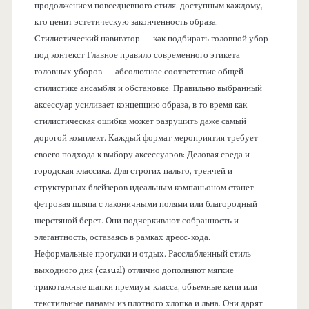
продолжением повседневного стиля, доступным каждому,
кто ценит эстетическую законченность образа.
Стилистический навигатор — как подбирать головной убор
под контекст Главное правило современного этикета
головных уборов — абсолютное соответствие общей
стилистике ансамбля и обстановке. Правильно выбранный
аксессуар усиливает концепцию образа, в то время как
стилистическая ошибка может разрушить даже самый
дорогой комплект. Каждый формат мероприятия требует
своего подхода к выбору аксессуаров: Деловая среда и
городская классика. Для строгих пальто, тренчей и
структурных блейзеров идеальным компаньоном станет
фетровая шляпа с лаконичными полями или благородный
шерстяной берет. Они подчеркивают собранность и
элегантность, оставаясь в рамках дресс-кода.
Неформальные прогулки и отдых. Расслабленный стиль
выходного дня (casual) отлично дополняют мягкие
трикотажные шапки премиум-класса, объемные кепи или
текстильные панамы из плотного хлопка и льна. Они дарят