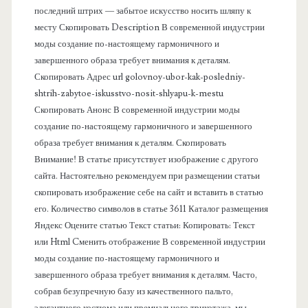
последний штрих — забытое искусство носить шляпу к
я
месту Скопировать Description В современной индустрии
моды создание по-настоящему гармоничного и
п
завершенного образа требует внимания к деталям.
Скопировать Адрес url golovnoy-ubor-kak-posledniy-
а
shtrih-zabytoe-iskusstvo-nosit-shlyapu-k-mestu
Скопировать Анонс В современной индустрии моды
н
создание по-настоящему гармоничного и завершенного
образа требует внимания к деталям. Скопировать
е
Внимание! В статье присутствует изображение с другого
сайта. Настоятельно рекомендуем при размещении статьи
л
скопировать изображение себе на сайт и вставить в статью
его. Количество символов в статье 3611 Каталог размещения
ь
Яндекс Оцените статью Текст статьи: Копировать: Текст
или Html Cменить отображение В современной индустрии
моды создание по-настоящему гармоничного и
завершенного образа требует внимания к деталям. Часто,
собрав безупречную базу из качественного пальто,
элегантного костюма или премиального трикотажа, мы