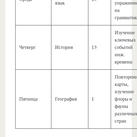
язык
упражнен
на
грамматик
Изучение
ключевых
Четверг
История
1.5
событий
инж.
времени
Повторен
карты,
изучение
Пятница
География
1
флоры и
фауны
различны
стран