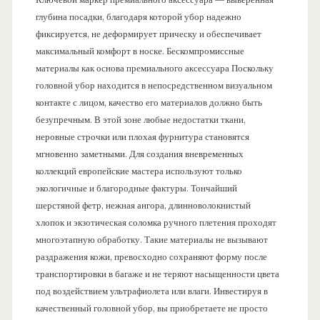
глубина посадки, благодаря которой убор надежно
фиксируется, не деформирует прическу и обеспечивает
максимальный комфорт в носке. Бескомпромиссные
материалы как основа премиального аксессуара Поскольку
головной убор находится в непосредственном визуальном
контакте с лицом, качество его материалов должно быть
безупречным. В этой зоне любые недостатки ткани,
неровные строчки или плохая фурнитура становятся
мгновенно заметными. Для создания вневременных
коллекций европейские мастера используют только
экологичные и благородные фактуры. Тончайший
шерстяной фетр, нежная ангора, длинноволокнистый
хлопок и экзотическая соломка ручного плетения проходят
многоэтапную обработку. Такие материалы не вызывают
раздражения кожи, превосходно сохраняют форму после
транспортировки в багаже и не теряют насыщенности цвета
под воздействием ультрафиолета или влаги. Инвестируя в
качественный головной убор, вы приобретаете не просто