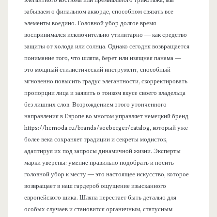
забываем о финальном аккорде, способном связать все
элементы воедино. Головной убор долгое время
воспринимался исключительно утилитарно — как средство
защиты от холода или солнца. Однако сегодня возвращается
понимание того, что шляпа, берет или изящная панама —
это мощный стилистический инструмент, способный
мгновенно повысить градус элегантности, скорректировать
пропорции лица и заявить о тонком вкусе своего владельца
без лишних слов. Возрождением этого утонченного
направления в Европе во многом управляет немецкий бренд
https://hcmoda.ru/brands/seeberger/catalog, который уже
более века сохраняет традиции и секреты модисток,
адаптируя их под запросы динамичной жизни. Эксперты
марки уверены: умение правильно подобрать и носить
головной убор к месту — это настоящее искусство, которое
возвращает в наш гардероб ощущение изысканного
европейского шика. Шляпа перестает быть деталью для
особых случаев и становится органичным, статусным