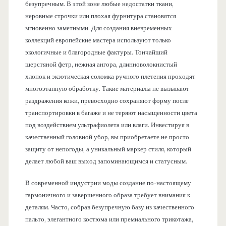
безупречным. В этой зоне любые недостатки ткани,
неровные строчки или плохая фурнитура становятся
мгновенно заметными. Для создания вневременных
коллекций европейские мастера используют только
экологичные и благородные фактуры. Тончайший
шерстяной фетр, нежная ангора, длинноволокнистый
хлопок и экзотическая соломка ручного плетения проходят
многоэтапную обработку. Такие материалы не вызывают
раздражения кожи, превосходно сохраняют форму после
транспортировки в багаже и не теряют насыщенности цвета
под воздействием ультрафиолета или влаги. Инвестируя в
качественный головной убор, вы приобретаете не просто
защиту от непогоды, а уникальный маркер стиля, который
делает любой ваш выход запоминающимся и статусным.
В современной индустрии моды создание по-настоящему
гармоничного и завершенного образа требует внимания к
деталям. Часто, собрав безупречную базу из качественного
пальто, элегантного костюма или премиального трикотажа,