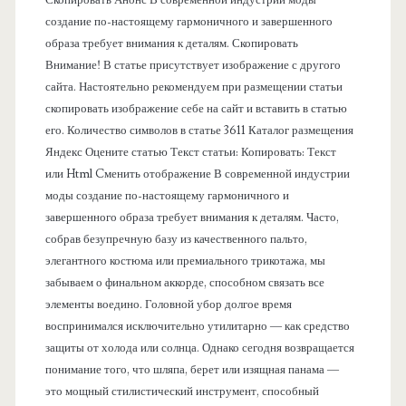
н
создание по-настоящему гармоничного и завершенного
образа требует внимания к деталям. Скопировать
е
Внимание! В статье присутствует изображение с другого
сайта. Настоятельно рекомендуем при размещении статьи
л
скопировать изображение себе на сайт и вставить в статью
его. Количество символов в статье 3611 Каталог размещения
ь
Яндекс Оцените статью Текст статьи: Копировать: Текст
или Html Cменить отображение В современной индустрии
моды создание по-настоящему гармоничного и
завершенного образа требует внимания к деталям. Часто,
собрав безупречную базу из качественного пальто,
элегантного костюма или премиального трикотажа, мы
забываем о финальном аккорде, способном связать все
элементы воедино. Головной убор долгое время
воспринимался исключительно утилитарно — как средство
защиты от холода или солнца. Однако сегодня возвращается
понимание того, что шляпа, берет или изящная панама —
это мощный стилистический инструмент, способный