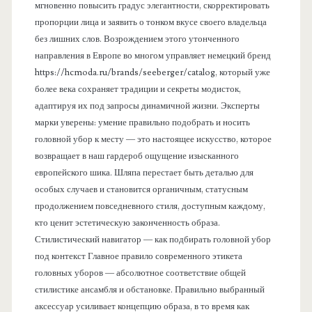
мгновенно повысить градус элегантности, скорректировать
пропорции лица и заявить о тонком вкусе своего владельца
без лишних слов. Возрождением этого утонченного
направления в Европе во многом управляет немецкий бренд
https://hcmoda.ru/brands/seeberger/catalog, который уже
более века сохраняет традиции и секреты модисток,
адаптируя их под запросы динамичной жизни. Эксперты
марки уверены: умение правильно подобрать и носить
головной убор к месту — это настоящее искусство, которое
возвращает в наш гардероб ощущение изысканного
европейского шика. Шляпа перестает быть деталью для
особых случаев и становится органичным, статусным
продолжением повседневного стиля, доступным каждому,
кто ценит эстетическую законченность образа.
Стилистический навигатор — как подбирать головной убор
под контекст Главное правило современного этикета
головных уборов — абсолютное соответствие общей
стилистике ансамбля и обстановке. Правильно выбранный
аксессуар усиливает концепцию образа, в то время как