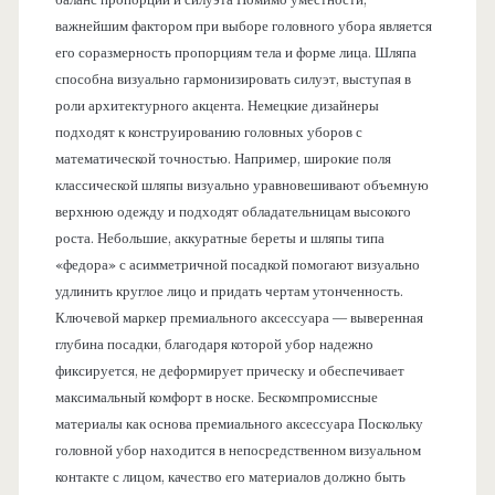
важнейшим фактором при выборе головного убора является
его соразмерность пропорциям тела и форме лица. Шляпа
способна визуально гармонизировать силуэт, выступая в
роли архитектурного акцента. Немецкие дизайнеры
подходят к конструированию головных уборов с
математической точностью. Например, широкие поля
классической шляпы визуально уравновешивают объемную
верхнюю одежду и подходят обладательницам высокого
роста. Небольшие, аккуратные береты и шляпы типа
«федора» с асимметричной посадкой помогают визуально
удлинить круглое лицо и придать чертам утонченность.
Ключевой маркер премиального аксессуара — выверенная
глубина посадки, благодаря которой убор надежно
фиксируется, не деформирует прическу и обеспечивает
максимальный комфорт в носке. Бескомпромиссные
материалы как основа премиального аксессуара Поскольку
головной убор находится в непосредственном визуальном
контакте с лицом, качество его материалов должно быть