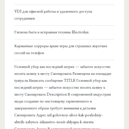
б
VDI для офисной работы и удаленного доступа
сотрудников
о
Гигиена быта и исправная техника Electrolux
к
Карманные хорроры яркие игры для страшных коротких
о
сессий на телефон
в
Головной убор как последний штрих — забытое искусство
носить шляпу к месту Скопировать Размещена на площадке
а
tyatya.ru Написать сообщение TITLE Головной убор как
последний штрих — забытое искусство носить шляпу к
я
месту Скопировать Description В современной индустрии
моды создание по-настоящему гармоничного и
п
завершенного образа требует внимания к деталям.
Скопировать Адрес url golovnoy-ubor-kak-posledniy-
а
shtrih-zabytoe-iskusstvo-nosit-shlyapu-k-mestu
Скопировать Анонс В современной индустрии моды