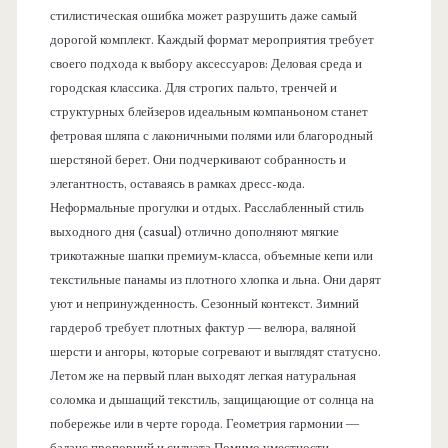
стилистическая ошибка может разрушить даже самый
дорогой комплект. Каждый формат мероприятия требует
своего подхода к выбору аксессуаров: Деловая среда и
городская классика. Для строгих пальто, тренчей и
структурных блейзеров идеальным компаньоном станет
фетровая шляпа с лаконичными полями или благородный
шерстяной берет. Они подчеркивают собранность и
элегантность, оставаясь в рамках дресс-кода.
Неформальные прогулки и отдых. Расслабленный стиль
выходного дня (casual) отлично дополняют мягкие
трикотажные шапки премиум-класса, объемные кепи или
текстильные панамы из плотного хлопка и льна. Они дарят
уют и непринужденность. Сезонный контекст. Зимний
гардероб требует плотных фактур — велюра, валяной
шерсти и ангоры, которые согревают и выглядят статусно.
Летом же на первый план выходят легкая натуральная
соломка и дышащий текстиль, защищающие от солнца на
побережье или в черте города. Геометрия гармонии —
баланс пропорций и силуэта Помимо уместности,