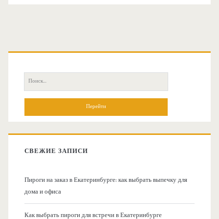
О
с
П
н
о
и
о
с
к
в
:
СВЕЖИЕ ЗАПИСИ
н
Пироги на заказ в Екатеринбурге: как выбрать выпечку для
а
дома и офиса
я
Как выбрать пироги для встречи в Екатеринбурге