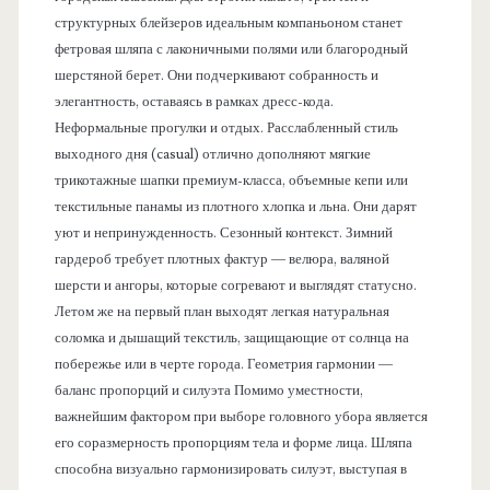
структурных блейзеров идеальным компаньоном станет
фетровая шляпа с лаконичными полями или благородный
шерстяной берет. Они подчеркивают собранность и
элегантность, оставаясь в рамках дресс-кода.
Неформальные прогулки и отдых. Расслабленный стиль
выходного дня (casual) отлично дополняют мягкие
трикотажные шапки премиум-класса, объемные кепи или
текстильные панамы из плотного хлопка и льна. Они дарят
уют и непринужденность. Сезонный контекст. Зимний
гардероб требует плотных фактур — велюра, валяной
шерсти и ангоры, которые согревают и выглядят статусно.
Летом же на первый план выходят легкая натуральная
соломка и дышащий текстиль, защищающие от солнца на
побережье или в черте города. Геометрия гармонии —
баланс пропорций и силуэта Помимо уместности,
важнейшим фактором при выборе головного убора является
его соразмерность пропорциям тела и форме лица. Шляпа
способна визуально гармонизировать силуэт, выступая в