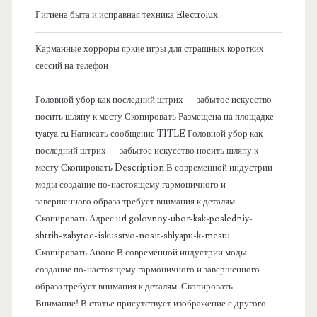
Гигиена быта и исправная техника Electrolux
к
Карманные хорроры яркие игры для страшных коротких
о
сессий на телефон
в
Головной убор как последний штрих — забытое искусство
носить шляпу к месту Скопировать Размещена на площадке
а
tyatya.ru Написать сообщение TITLE Головной убор как
последний штрих — забытое искусство носить шляпу к
я
месту Скопировать Description В современной индустрии
моды создание по-настоящему гармоничного и
п
завершенного образа требует внимания к деталям.
Скопировать Адрес url golovnoy-ubor-kak-posledniy-
а
shtrih-zabytoe-iskusstvo-nosit-shlyapu-k-mestu
Скопировать Анонс В современной индустрии моды
н
создание по-настоящему гармоничного и завершенного
образа требует внимания к деталям. Скопировать
е
Внимание! В статье присутствует изображение с другого