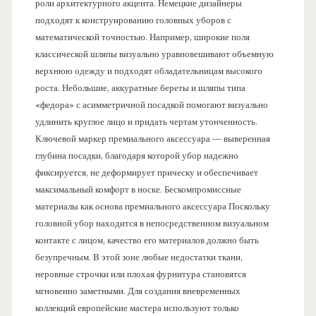
роли архитектурного акцента. Немецкие дизайнеры
подходят к конструированию головных уборов с
математической точностью. Например, широкие поля
классической шляпы визуально уравновешивают объемную
верхнюю одежду и подходят обладательницам высокого
роста. Небольшие, аккуратные береты и шляпы типа
«федора» с асимметричной посадкой помогают визуально
удлинить круглое лицо и придать чертам утонченность.
Ключевой маркер премиального аксессуара — выверенная
глубина посадки, благодаря которой убор надежно
фиксируется, не деформирует прическу и обеспечивает
максимальный комфорт в носке. Бескомпромиссные
материалы как основа премиального аксессуара Поскольку
головной убор находится в непосредственном визуальном
контакте с лицом, качество его материалов должно быть
безупречным. В этой зоне любые недостатки ткани,
неровные строчки или плохая фурнитура становятся
мгновенно заметными. Для создания вневременных
коллекций европейские мастера используют только