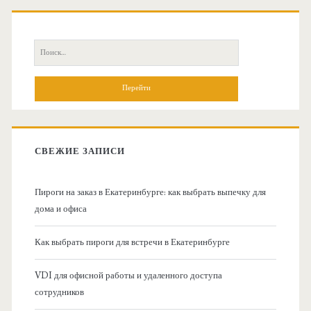
О
с
П
н
о
и
о
с
к
в
:
СВЕЖИЕ ЗАПИСИ
н
Пироги на заказ в Екатеринбурге: как выбрать выпечку для
а
дома и офиса
я
Как выбрать пироги для встречи в Екатеринбурге
б
VDI для офисной работы и удаленного доступа
сотрудников
о