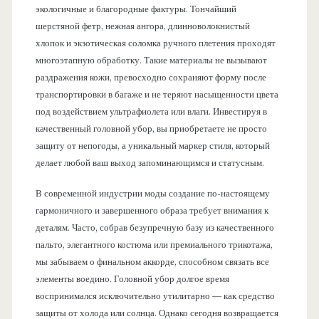
экологичные и благородные фактуры. Тончайший
шерстяной фетр, нежная ангора, длинноволокнистый
хлопок и экзотическая соломка ручного плетения проходят
многоэтапную обработку. Такие материалы не вызывают
раздражения кожи, превосходно сохраняют форму после
транспортировки в багаже и не теряют насыщенности цвета
под воздействием ультрафиолета или влаги. Инвестируя в
качественный головной убор, вы приобретаете не просто
защиту от непогоды, а уникальный маркер стиля, который
делает любой ваш выход запоминающимся и статусным.
В современной индустрии моды создание по-настоящему
гармоничного и завершенного образа требует внимания к
деталям. Часто, собрав безупречную базу из качественного
пальто, элегантного костюма или премиального трикотажа,
мы забываем о финальном аккорде, способном связать все
элементы воедино. Головной убор долгое время
воспринимался исключительно утилитарно — как средство
защиты от холода или солнца. Однако сегодня возвращается