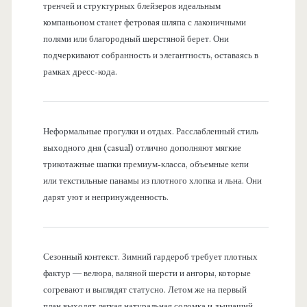
тренчей и структурных блейзеров идеальным
компаньоном станет фетровая шляпа с лаконичными
полями или благородный шерстяной берет. Они
подчеркивают собранность и элегантность, оставаясь в
рамках дресс-кода.
Неформальные прогулки и отдых. Расслабленный стиль
выходного дня (casual) отлично дополняют мягкие
трикотажные шапки премиум-класса, объемные кепи
или текстильные панамы из плотного хлопка и льна. Они
дарят уют и непринужденность.
Сезонный контекст. Зимний гардероб требует плотных
фактур — велюра, валяной шерсти и ангоры, которые
согревают и выглядят статусно. Летом же на первый
план выходят легкая натуральная соломка и дышащий