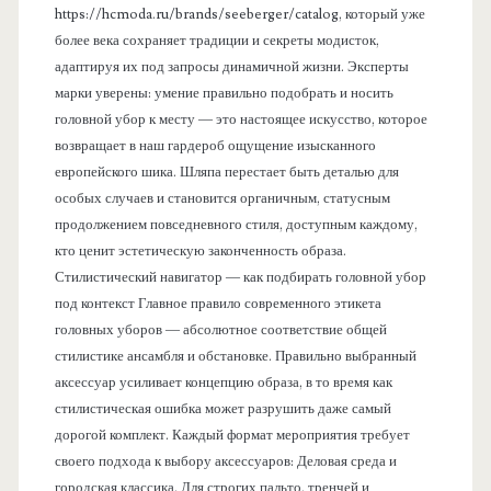
https://hcmoda.ru/brands/seeberger/catalog, который уже
более века сохраняет традиции и секреты модисток,
адаптируя их под запросы динамичной жизни. Эксперты
марки уверены: умение правильно подобрать и носить
головной убор к месту — это настоящее искусство, которое
возвращает в наш гардероб ощущение изысканного
европейского шика. Шляпа перестает быть деталью для
особых случаев и становится органичным, статусным
продолжением повседневного стиля, доступным каждому,
кто ценит эстетическую законченность образа.
Стилистический навигатор — как подбирать головной убор
под контекст Главное правило современного этикета
головных уборов — абсолютное соответствие общей
стилистике ансамбля и обстановке. Правильно выбранный
аксессуар усиливает концепцию образа, в то время как
стилистическая ошибка может разрушить даже самый
дорогой комплект. Каждый формат мероприятия требует
своего подхода к выбору аксессуаров: Деловая среда и
городская классика. Для строгих пальто, тренчей и