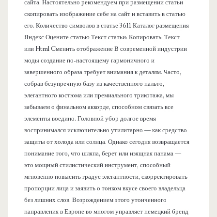
сайта. Настоятельно рекомендуем при размещении статьи
л
скопировать изображение себе на сайт и вставить в статью
его. Количество символов в статье 3611 Каталог размещения
ь
Яндекс Оцените статью Текст статьи: Копировать: Текст
или Html Cменить отображение В современной индустрии
моды создание по-настоящему гармоничного и
завершенного образа требует внимания к деталям. Часто,
собрав безупречную базу из качественного пальто,
элегантного костюма или премиального трикотажа, мы
забываем о финальном аккорде, способном связать все
элементы воедино. Головной убор долгое время
воспринимался исключительно утилитарно — как средство
защиты от холода или солнца. Однако сегодня возвращается
понимание того, что шляпа, берет или изящная панама —
это мощный стилистический инструмент, способный
мгновенно повысить градус элегантности, скорректировать
пропорции лица и заявить о тонком вкусе своего владельца
без лишних слов. Возрождением этого утонченного
направления в Европе во многом управляет немецкий бренд