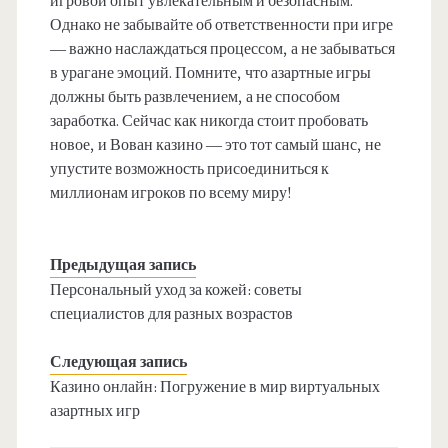
игровой опыт увлекательным и безопасным.
Однако не забывайте об ответственности при игре
— важно наслаждаться процессом, а не забываться
в урагане эмоций. Помните, что азартные игры
должны быть развлечением, а не способом
заработка. Сейчас как никогда стоит пробовать
новое, и Вован казино — это тот самый шанс, не
упустите возможность присоединиться к
миллионам игроков по всему миру!
Предыдущая запись
Персональный уход за кожей: советы
специалистов для разных возрастов
Следующая запись
Казино онлайн: Погружение в мир виртуальных
азартных игр