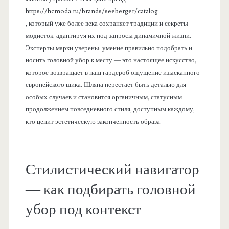
https://hcmoda.ru/brands/seeberger/catalog
, который уже более века сохраняет традиции и секреты
модисток, адаптируя их под запросы динамичной жизни.
Эксперты марки уверены: умение правильно подобрать и
носить головной убор к месту — это настоящее искусство,
которое возвращает в наш гардероб ощущение изысканного
европейского шика. Шляпа перестает быть деталью для
особых случаев и становится органичным, статусным
продолжением повседневного стиля, доступным каждому,
кто ценит эстетическую законченность образа.
Стилистический навигатор
— как подбирать головной
убор под контекст