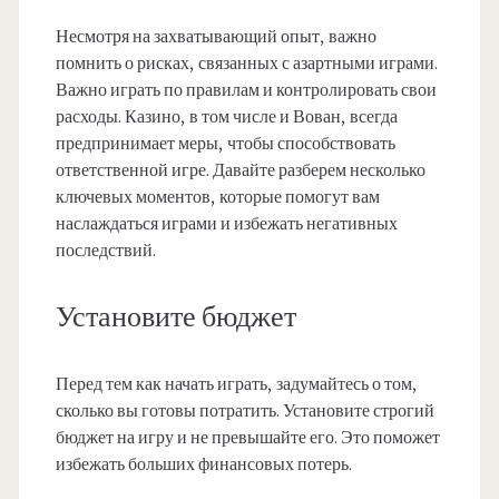
Несмотря на захватывающий опыт, важно
помнить о рисках, связанных с азартными играми.
Важно играть по правилам и контролировать свои
расходы. Казино, в том числе и Вован, всегда
предпринимает меры, чтобы способствовать
ответственной игре. Давайте разберем несколько
ключевых моментов, которые помогут вам
наслаждаться играми и избежать негативных
последствий.
Установите бюджет
Перед тем как начать играть, задумайтесь о том,
сколько вы готовы потратить. Установите строгий
бюджет на игру и не превышайте его. Это поможет
избежать больших финансовых потерь.