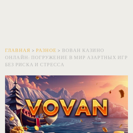
ГЛАВНАЯ
>
РАЗНОЕ
>
ВОВАН КАЗИНО
ОНЛАЙН: ПОГРУЖЕНИЕ В МИР АЗАРТНЫХ ИГР
БЕЗ РИСКА И СТРЕССА