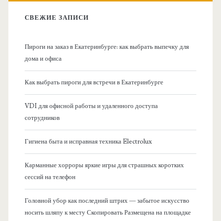
в
:
СВЕЖИЕ ЗАПИСИ
н
Пироги на заказ в Екатеринбурге: как выбрать выпечку для
а
дома и офиса
я
Как выбрать пироги для встречи в Екатеринбурге
б
VDI для офисной работы и удаленного доступа
сотрудников
о
Гигиена быта и исправная техника Electrolux
к
Карманные хорроры яркие игры для страшных коротких
о
сессий на телефон
в
Головной убор как последний штрих — забытое искусство
носить шляпу к месту Скопировать Размещена на площадке