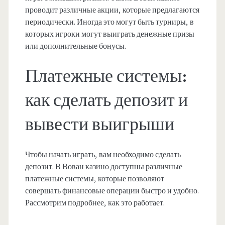
проводит различные акции, которые предлагаются
периодически. Иногда это могут быть турниры, в
которых игроки могут выиграть денежные призы
или дополнительные бонусы.
Платежные системы:
как сделать депозит и
вывести выигрыши
Чтобы начать играть, вам необходимо сделать
депозит. В Вован казино доступны различные
платежные системы, которые позволяют
совершать финансовые операции быстро и удобно.
Рассмотрим подробнее, как это работает.