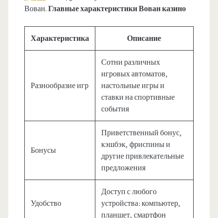
Вован.
Главные характеристики Вован казино
Характеристика
Описание
Сотни различных
игровых автоматов,
Разнообразие игр
настольные игры и
ставки на спортивные
события
Приветственный бонус,
кэшбэк, фриспины и
Бонусы
другие привлекательные
предложения
Доступ с любого
Удобство
устройства: компьютер,
планшет, смартфон