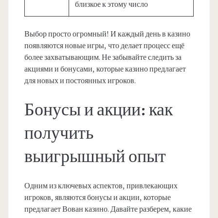
близкое к этому число
Выбор просто огромный! И каждый день в казино
появляются новые игры, что делает процесс ещё
более захватывающим. Не забывайте следить за
акциями и бонусами, которые казино предлагает
для новых и постоянных игроков.
Бонусы и акции: как
получить
выигрышный опыт
Одним из ключевых аспектов, привлекающих
игроков, являются бонусы и акции, которые
предлагает Вован казино. Давайте разберем, какие