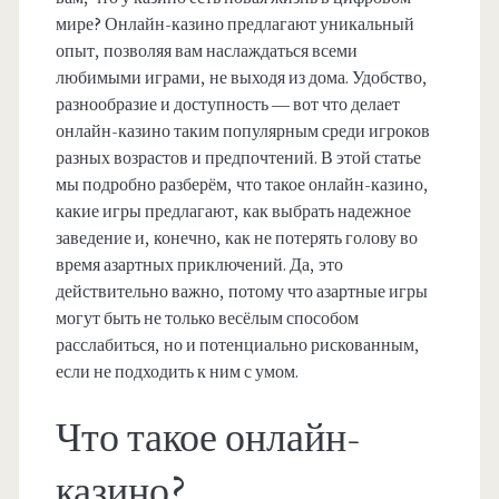
мире? Онлайн-казино предлагают уникальный
опыт, позволяя вам наслаждаться всеми
любимыми играми, не выходя из дома. Удобство,
разнообразие и доступность — вот что делает
онлайн-казино таким популярным среди игроков
разных возрастов и предпочтений. В этой статье
мы подробно разберём, что такое онлайн-казино,
какие игры предлагают, как выбрать надежное
заведение и, конечно, как не потерять голову во
время азартных приключений. Да, это
действительно важно, потому что азартные игры
могут быть не только весёлым способом
расслабиться, но и потенциально рискованным,
если не подходить к ним с умом.
Что такое онлайн-
казино?