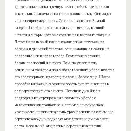
трикотажные шапки премиум-класса, объемные кепи или
текстильные панамы из плотного хлопка и льна. Они дарят
уют и непринужденность. Сезонный контекст. Зимний
гардероб требует плотных фактур — велюра, валяной
шерсти и ангоры, которые согревают и выглядят статусно.
Летом же на первый план выходят легкая натуральная
соломка и дышащий текстиль, защищающие от солнца на
побережье или в черте города. Геометрия гармонии —
баланс пропорций и силуэта Помимо уместности,
важнейшим фактором при выборе головного убора является
его соразмерность пропорциям тела и форме лица. Шляпа
способна визуально гармонизировать силуэт, выступая в
роли архитектурного акцента. Немецкие дизайнеры
подходят к конструированию головных уборов с
математической точностью. Например, широкие поля
классической шляпы визуально уравновешивают объемную
верхнюю одежду и подходят обладательницам высокого
роста. Небольшие, аккуратные береты и шляпы типа