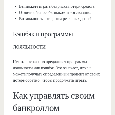
Вы можете играть без риска потери средств.
Отличный способ ознакомиться с казино.
Возможность выигрыша реальных денег!
Кэшбэк и программы
лояльности
Некоторые казино предлагают программы
лояльности или кэшбэк. Это означает, что вы
можете получать определённый процент от своих
потерь обратно, чтобы продолжать играть.
Как управлять своим
банкроллом