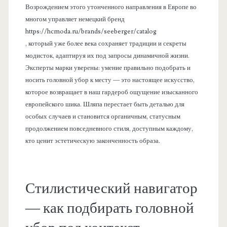
Возрождением этого утонченного направления в Европе во
многом управляет немецкий бренд
https://hcmoda.ru/brands/seeberger/catalog
, который уже более века сохраняет традиции и секреты
модисток, адаптируя их под запросы динамичной жизни.
Эксперты марки уверены: умение правильно подобрать и
носить головной убор к месту — это настоящее искусство,
которое возвращает в наш гардероб ощущение изысканного
европейского шика. Шляпа перестает быть деталью для
особых случаев и становится органичным, статусным
продолжением повседневного стиля, доступным каждому,
кто ценит эстетическую законченность образа.
Стилистический навигатор
— как подбирать головной