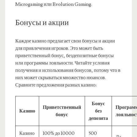
Microgaming или Evolution Gaming.
Бонусы и акции
Каждое казино предлагает свои бонусы и акции
для привлечения игроков. Это может быть
приветственный бонус, бездепозитные бонусы
или программы лояльности. Читайте условия
получения и использования бонусов, потому что в
них может скрываться множество нюансов.
Сравните предложения разных казино:
Бонус
Приветственный
Програм
Казино
без
бонус
лояльнос
депозита
Казино
100% до 10000
500