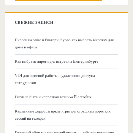
о
с
к
в
:
СВЕЖИЕ ЗАПИСИ
н
Пироги на заказ в Екатеринбурге: как выбрать выпечку для
а
дома и офиса
я
Как выбрать пироги для встречи в Екатеринбурге
б
VDI для офисной работы и удаленного доступа
сотрудников
о
Гигиена быта и исправная техника Electrolux
к
Карманные хорроры яркие игры для страшных коротких
о
сессий на телефон
Головной убор как последний штрих — забытое искусство