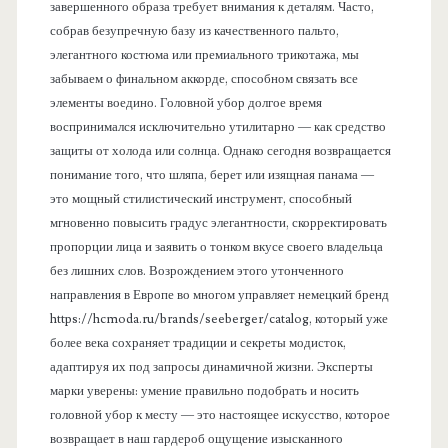
завершенного образа требует внимания к деталям. Часто,
собрав безупречную базу из качественного пальто,
элегантного костюма или премиального трикотажа, мы
забываем о финальном аккорде, способном связать все
элементы воедино. Головной убор долгое время
воспринимался исключительно утилитарно — как средство
защиты от холода или солнца. Однако сегодня возвращается
понимание того, что шляпа, берет или изящная панама —
это мощный стилистический инструмент, способный
мгновенно повысить градус элегантности, скорректировать
пропорции лица и заявить о тонком вкусе своего владельца
без лишних слов. Возрождением этого утонченного
направления в Европе во многом управляет немецкий бренд
https://hcmoda.ru/brands/seeberger/catalog, который уже
более века сохраняет традиции и секреты модисток,
адаптируя их под запросы динамичной жизни. Эксперты
марки уверены: умение правильно подобрать и носить
головной убор к месту — это настоящее искусство, которое
возвращает в наш гардероб ощущение изысканного