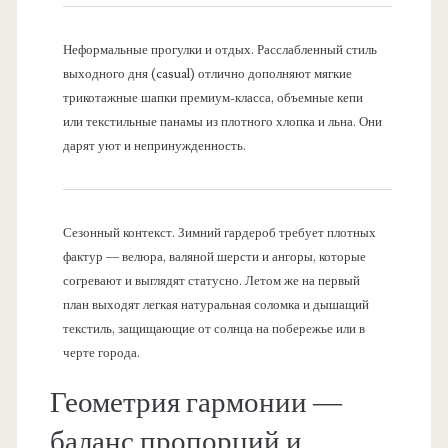
Неформальные прогулки и отдых. Расслабленный стиль
выходного дня (casual) отлично дополняют мягкие
трикотажные шапки премиум-класса, объемные кепи
или текстильные панамы из плотного хлопка и льна. Они
дарят уют и непринужденность.
Сезонный контекст. Зимний гардероб требует плотных
фактур — велюра, валяной шерсти и ангоры, которые
согревают и выглядят статусно. Летом же на первый
план выходят легкая натуральная соломка и дышащий
текстиль, защищающие от солнца на побережье или в
черте города.
Геометрия гармонии —
баланс пропорций и