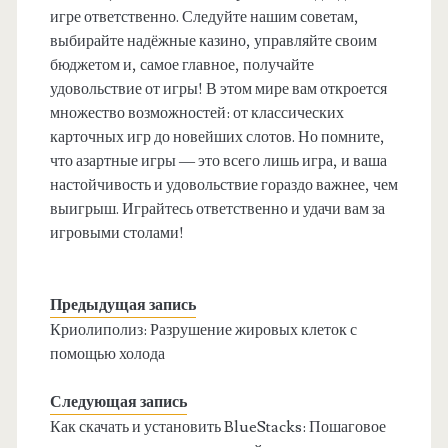
игре ответственно. Следуйте нашим советам,
выбирайте надёжные казино, управляйте своим
бюджетом и, самое главное, получайте
удовольствие от игры! В этом мире вам откроется
множество возможностей: от классических
карточных игр до новейших слотов. Но помните,
что азартные игры — это всего лишь игра, и ваша
настойчивость и удовольствие гораздо важнее, чем
выигрыш. Играйтесь ответственно и удачи вам за
игровыми столами!
Предыдущая запись
Криолиполиз: Разрушение жировых клеток с
помощью холода
Следующая запись
Как скачать и установить BlueStacks: Пошаговое