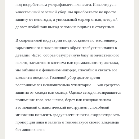
под воздействием ультрафиолета или влаги. Инвестируя в
качественный головной убор, вы приобретаете не просто
защиту от непогоды, а уникальный маркер стиля, который
делает любой ваш выход запоминающимся и статусным.
В современной индустрии моды создание по-настоящему
гармоничного и завершенного образа требует внимания к
деталям. Часто, собрав безупречную базу из качественного
пальто, элегантного костюма или премиального трикотажа,
мы забываем о финальном аккорде, способном связать все
элементы воедино. Головной убор долгое время
воспринимался исключительно утилитарно — как средство
защиты от холода или солнца. Однако сегодня возвращается
понимание того, что шляпа, берет или изящная панама —
это мощный стилистический инструмент, способный
мгновенно повысить градус элегантности, скорректировать
пропорции лица и заявить о тонком вкусе своего владельца
без лишних слов.