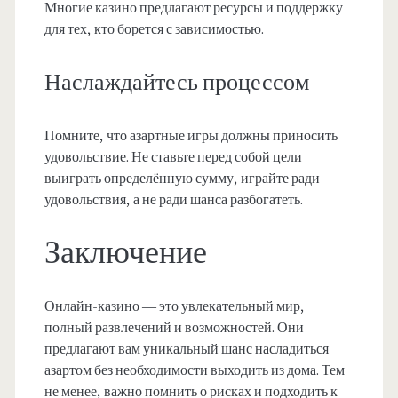
Многие казино предлагают ресурсы и поддержку
для тех, кто борется с зависимостью.
Наслаждайтесь процессом
Помните, что азартные игры должны приносить
удовольствие. Не ставьте перед собой цели
выиграть определённую сумму, играйте ради
удовольствия, а не ради шанса разбогатеть.
Заключение
Онлайн-казино — это увлекательный мир,
полный развлечений и возможностей. Они
предлагают вам уникальный шанс насладиться
азартом без необходимости выходить из дома. Тем
не менее, важно помнить о рисках и подходить к