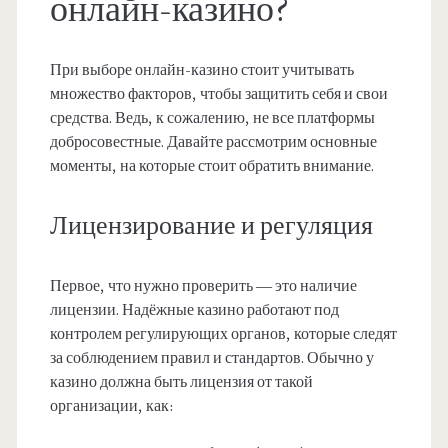
онлайн-казино?
При выборе онлайн-казино стоит учитывать
множество факторов, чтобы защитить себя и свои
средства. Ведь, к сожалению, не все платформы
добросовестные. Давайте рассмотрим основные
моменты, на которые стоит обратить внимание.
Лицензирование и регуляция
Первое, что нужно проверить — это наличие
лицензии. Надёжные казино работают под
контролем регулирующих органов, которые следят
за соблюдением правил и стандартов. Обычно у
казино должна быть лицензия от такой
организации, как: