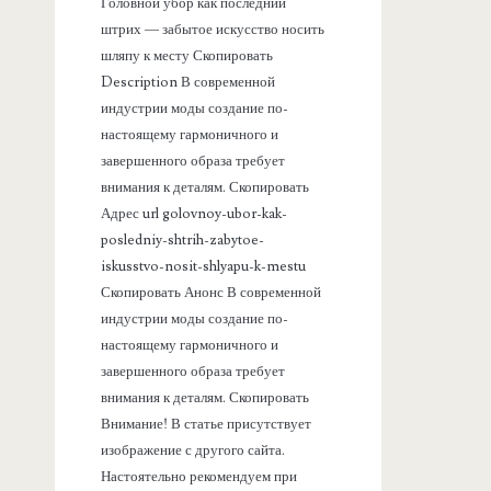
а
Головной убор как последний
штрих — забытое искусство носить
н
шляпу к месту Скопировать
Description В современной
е
индустрии моды создание по-
настоящему гармоничного и
л
завершенного образа требует
внимания к деталям. Скопировать
ь
Адрес url golovnoy-ubor-kak-
posledniy-shtrih-zabytoe-
iskusstvo-nosit-shlyapu-k-mestu
Скопировать Анонс В современной
индустрии моды создание по-
настоящему гармоничного и
завершенного образа требует
внимания к деталям. Скопировать
Внимание! В статье присутствует
изображение с другого сайта.
Настоятельно рекомендуем при