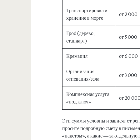
Транспортировка и
от 2 000
хранение в морге
Гроб (дерево,
от 5 000
стандарт)
Кремация
от 6 000
Организация
от 3 000
отпевания/зала
Комплексная услуга
от 20 00
«под ключ»
Эти суммы условны и зависят от рег
просите подробную смету в письмен
«пакетом», а какие — за отдельную 