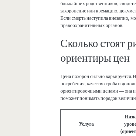
ближайших родственников, свидетел
захоронение или кремацию, докумен
Если смерть наступила внезапно, м
правоохранительных органов.
Сколько стоят 
ориентиры цен
Цена похорон сильно варьируется. 
погребения, качество гроба и допо
ориентировочными ценами — она не 
поможет понимать порядок величин
Низк
Услуга
уров
(ориен