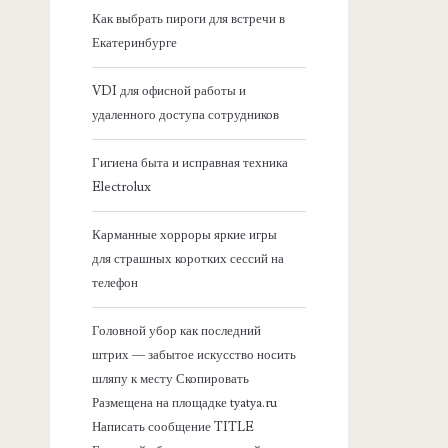
я
Как выбрать пироги для встречи в
Екатеринбурге
б
VDI для офисной работы и
о
удаленного доступа сотрудников
к
Гигиена быта и исправная техника
Electrolux
о
Карманные хорроры яркие игры
в
для страшных коротких сессий на
телефон
а
Головной убор как последний
я
штрих — забытое искусство носить
шляпу к месту Скопировать
п
Размещена на площадке tyatya.ru
Написать сообщение TITLE