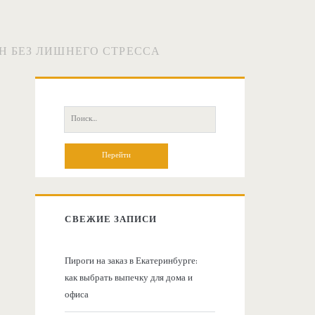
Н БЕЗ ЛИШНЕГО СТРЕССА
О
с
П
о
н
и
с
о
к
:
в
СВЕЖИЕ ЗАПИСИ
н
Пироги на заказ в Екатеринбурге:
как выбрать выпечку для дома и
а
офиса