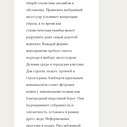
общей стилистике ансамбля и
обстановке. Правильно выбранный
аксессуар усиливает концепцию
образа, в то время как
стилистическая ошибка может
разрушить даже самый дорогой
комплект. Каждый формат
мероприятия требует своего
подхода к выбору аксессуаров:
Деловая среда и городская классика.
Для строгих пальто, тренчей и
структурных блейзеров идеальным
компаньоном станет фетровая
шляпа с лаконичными полями или
благородный шерстяной берет. Они
подчеркивают собранность и
элегантность, оставаясь в рамках
дресс-кода. Неформальные
прогулки и отдых. Расслабленный