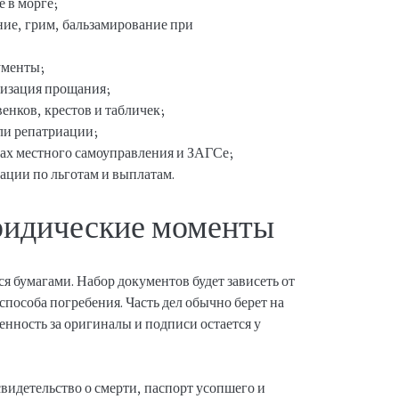
 в морге;
ние, грим, бальзамирование при
ументы;
низация прощания;
венков, крестов и табличек;
ли репатриации;
ах местного самоуправления и ЗАГСе;
ации по льготам и выплатам.
ридические моменты
 бумагами. Набор документов будет зависеть от
способа погребения. Часть дел обычно берет на
венность за оригиналы и подписи остается у
видетельство о смерти, паспорт усопшего и