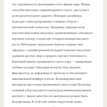
его соразмерность пропорциям тела и форме лица. Шляпа
способна визуально гармонизировать силуэт, выступая в
роли архитектурного акцента. Немецкие дизайнеры
подходят к конструированию головных уборов с
математической точностью. Например, широкие поля
классической шляпы визуально уравновешивают объемную
верхнюю одежду и подходят обладательницам высокого
роста. Небольшие, аккуратные береты и шляпы типа
«федора» с асимметричной посадкой помогают визуально
удлинить круглое лицо и придать чертам утонченность.
Ключевой маркер премиального аксессуара — выверенная
глубина посадки, благодаря которой убор надежно
фиксируется, не деформирует прическу и обеспечивает
максимальный комфорт в носке. Бескомпромиссные
материалы как основа премиального аксессуара Поскольку
головной убор находится в непосредственном визуальном
контакте с лицом, качество его материалов должно быть
безупречным. В этой зоне любые недостатки ткани,