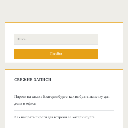
О
с
П
н
о
и
о
с
к
в
:
СВЕЖИЕ ЗАПИСИ
н
Пироги на заказ в Екатеринбурге: как выбрать выпечку для
а
дома и офиса
я
Как выбрать пироги для встречи в Екатеринбурге