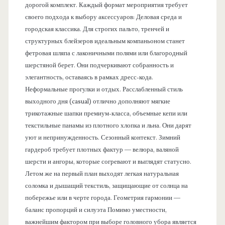
дорогой комплект. Каждый формат мероприятия требует
своего подхода к выбору аксессуаров: Деловая среда и
городская классика. Для строгих пальто, тренчей и
структурных блейзеров идеальным компаньоном станет
фетровая шляпа с лаконичными полями или благородный
шерстяной берет. Они подчеркивают собранность и
элегантность, оставаясь в рамках дресс-кода.
Неформальные прогулки и отдых. Расслабленный стиль
выходного дня (casual) отлично дополняют мягкие
трикотажные шапки премиум-класса, объемные кепи или
текстильные панамы из плотного хлопка и льна. Они дарят
уют и непринужденность. Сезонный контекст. Зимний
гардероб требует плотных фактур — велюра, валяной
шерсти и ангоры, которые согревают и выглядят статусно.
Летом же на первый план выходят легкая натуральная
соломка и дышащий текстиль, защищающие от солнца на
побережье или в черте города. Геометрия гармонии —
баланс пропорций и силуэта Помимо уместности,
важнейшим фактором при выборе головного убора является