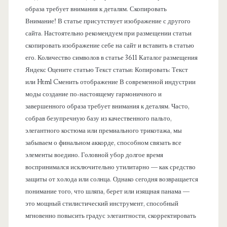
образа требует внимания к деталям. Скопировать
е
Внимание! В статье присутствует изображение с другого
сайта. Настоятельно рекомендуем при размещении статьи
л
скопировать изображение себе на сайт и вставить в статью
его. Количество символов в статье 3611 Каталог размещения
ь
Яндекс Оцените статью Текст статьи: Копировать: Текст
или Html Cменить отображение В современной индустрии
моды создание по-настоящему гармоничного и
завершенного образа требует внимания к деталям. Часто,
собрав безупречную базу из качественного пальто,
элегантного костюма или премиального трикотажа, мы
забываем о финальном аккорде, способном связать все
элементы воедино. Головной убор долгое время
воспринимался исключительно утилитарно — как средство
защиты от холода или солнца. Однако сегодня возвращается
понимание того, что шляпа, берет или изящная панама —
это мощный стилистический инструмент, способный
мгновенно повысить градус элегантности, скорректировать