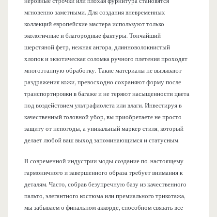
неровные строчки или плохая фурнитура становятся
мгновенно заметными. Для создания вневременных
коллекций европейские мастера используют только
экологичные и благородные фактуры. Тончайший
шерстяной фетр, нежная ангора, длинноволокнистый
хлопок и экзотическая соломка ручного плетения проходят
многоэтапную обработку. Такие материалы не вызывают
раздражения кожи, превосходно сохраняют форму после
транспортировки в багаже и не теряют насыщенности цвета
под воздействием ультрафиолета или влаги. Инвестируя в
качественный головной убор, вы приобретаете не просто
защиту от непогоды, а уникальный маркер стиля, который
делает любой ваш выход запоминающимся и статусным.
В современной индустрии моды создание по-настоящему
гармоничного и завершенного образа требует внимания к
деталям. Часто, собрав безупречную базу из качественного
пальто, элегантного костюма или премиального трикотажа,
мы забываем о финальном аккорде, способном связать все