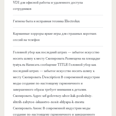
б
VDI для офисной работы и удаленного доступа
сотрудников
о
Гигиена быта и исправная техника Electrolux
к
Карманные хорроры яркие игры для страшных коротких
о
сессий на телефон
в
Головной убор как последний штрих — забытое искусство
носить шляпу к месту Скопировать Размещена на площадке
а
tyatya.ru Написать сообщение TITLE Головной убор как
последний штрих — забытое искусство носить шляпу к
я
месту Скопировать Description В современной индустрии
моды создание по-настоящему гармоничного и
п
завершенного образа требует внимания к деталям.
Скопировать Адрес url golovnoy-ubor-kak-posledniy-
а
shtrih-zabytoe-iskusstvo-nosit-shlyapu-k-mestu
Скопировать Анонс В современной индустрии моды
н
создание по-настоящему гармоничного и завершенного