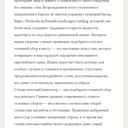
пропорции лица и заявить о тонком вкусе своего владельца
без лишних слов. Возрождением этого утонченного
направления в Европе во многом управляет немецкий бренд
https://hcmoda.ru/brands/seeberger/catalog, который уже
более века сохраняет традиции и секреты модисток,
адаптируя их под запросы динамичной жизни. Эксперты
марки уверены: умение правильно подобрать и носить
головной убор к месту — это настоящее искусство, которое
возвращает в наш гардероб ощущение изысканного
европейского шика. Шляпа перестает быть деталью для
особых случаев и становится органичным, статусным
продолжением повседневного стиля, доступным каждому,
кто ценит эстетическую законченность образа.
Стилистический навигатор — как подбирать головной убор
под контекст Главное правило современного этикета
головных уборов — абсолютное соответствие общей
стилистике ансамбля и обстановке. Правильно выбранный
аксессуар усиливает концепцию образа, в то время как
стилистическая ошибка может разрушить даже самый