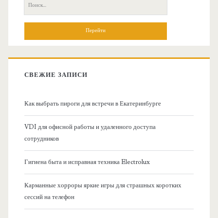
П
н
о
и
о
с
к
в
:
СВЕЖИЕ ЗАПИСИ
н
Как выбрать пироги для встречи в Екатеринбурге
а
VDI для офисной работы и удаленного доступа
я
сотрудников
б
Гигиена быта и исправная техника Electrolux
о
Карманные хорроры яркие игры для страшных коротких
сессий на телефон
к