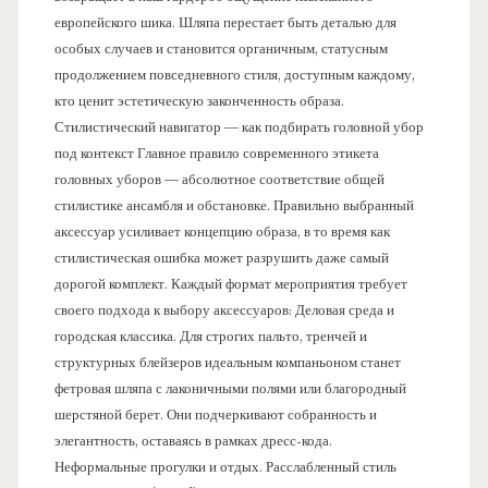
европейского шика. Шляпа перестает быть деталью для
особых случаев и становится органичным, статусным
продолжением повседневного стиля, доступным каждому,
кто ценит эстетическую законченность образа.
Стилистический навигатор — как подбирать головной убор
под контекст Главное правило современного этикета
головных уборов — абсолютное соответствие общей
стилистике ансамбля и обстановке. Правильно выбранный
аксессуар усиливает концепцию образа, в то время как
стилистическая ошибка может разрушить даже самый
дорогой комплект. Каждый формат мероприятия требует
своего подхода к выбору аксессуаров: Деловая среда и
городская классика. Для строгих пальто, тренчей и
структурных блейзеров идеальным компаньоном станет
фетровая шляпа с лаконичными полями или благородный
шерстяной берет. Они подчеркивают собранность и
элегантность, оставаясь в рамках дресс-кода.
Неформальные прогулки и отдых. Расслабленный стиль