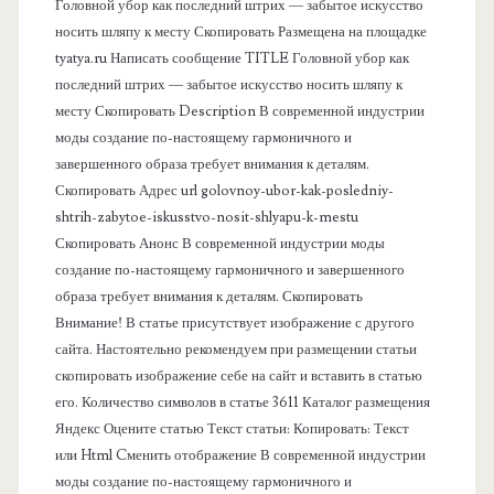
Головной убор как последний штрих — забытое искусство
о
носить шляпу к месту Скопировать Размещена на площадке
tyatya.ru Написать сообщение TITLE Головной убор как
в
последний штрих — забытое искусство носить шляпу к
месту Скопировать Description В современной индустрии
а
моды создание по-настоящему гармоничного и
завершенного образа требует внимания к деталям.
я
Скопировать Адрес url golovnoy-ubor-kak-posledniy-
shtrih-zabytoe-iskusstvo-nosit-shlyapu-k-mestu
п
Скопировать Анонс В современной индустрии моды
создание по-настоящему гармоничного и завершенного
а
образа требует внимания к деталям. Скопировать
Внимание! В статье присутствует изображение с другого
н
сайта. Настоятельно рекомендуем при размещении статьи
скопировать изображение себе на сайт и вставить в статью
е
его. Количество символов в статье 3611 Каталог размещения
Яндекс Оцените статью Текст статьи: Копировать: Текст
л
или Html Cменить отображение В современной индустрии
моды создание по-настоящему гармоничного и