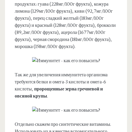
продуктах: гуава (228мг/100г фрукта), кожура
лимона (129мг/100г фрукта), киви (92,7мг/100г
фрукта), перец сладкий желтый (183мг/100г
фрукта) и красный (128мг/100г фрукта), брокколи
(89,2мг/100г фрукта), ацерола (1677мг/100г
фрукта), черная смородина (181мг/100г фрукта),
морошка (158мг/100г фрукта).
Так же для увеличения иммунитета организма
требуются белки и омега-3 кислоты и омега-6
кислоты,
пророщенные зерна гречневой и
овсяной крупы
.
Отдельно скажем про синтетические витамины.
Использовать их в качестве вспомогательного