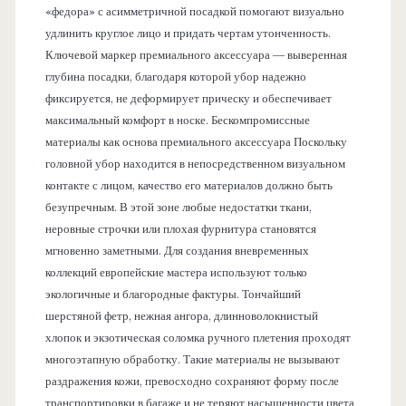
«федора» с асимметричной посадкой помогают визуально
удлинить круглое лицо и придать чертам утонченность.
Ключевой маркер премиального аксессуара — выверенная
глубина посадки, благодаря которой убор надежно
фиксируется, не деформирует прическу и обеспечивает
максимальный комфорт в носке. Бескомпромиссные
материалы как основа премиального аксессуара Поскольку
головной убор находится в непосредственном визуальном
контакте с лицом, качество его материалов должно быть
безупречным. В этой зоне любые недостатки ткани,
неровные строчки или плохая фурнитура становятся
мгновенно заметными. Для создания вневременных
коллекций европейские мастера используют только
экологичные и благородные фактуры. Тончайший
шерстяной фетр, нежная ангора, длинноволокнистый
хлопок и экзотическая соломка ручного плетения проходят
многоэтапную обработку. Такие материалы не вызывают
раздражения кожи, превосходно сохраняют форму после
транспортировки в багаже и не теряют насыщенности цвета