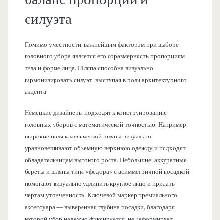
баланс пропорций и
силуэта
Помимо уместности, важнейшим фактором при выборе
головного убора является его соразмерность пропорциям
тела и форме лица. Шляпа способна визуально
гармонизировать силуэт, выступая в роли архитектурного
акцента.
Немецкие дизайнеры подходят к конструированию
головных уборов с математической точностью. Например,
широкие поля классической шляпы визуально
уравновешивают объемную верхнюю одежду и подходят
обладательницам высокого роста. Небольшие, аккуратные
береты и шляпы типа «федора» с асимметричной посадкой
помогают визуально удлинить круглое лицо и придать
чертам утонченность. Ключевой маркер премиального
аксессуара — выверенная глубина посадки, благодаря
которой убор надежно фиксируется, не деформирует