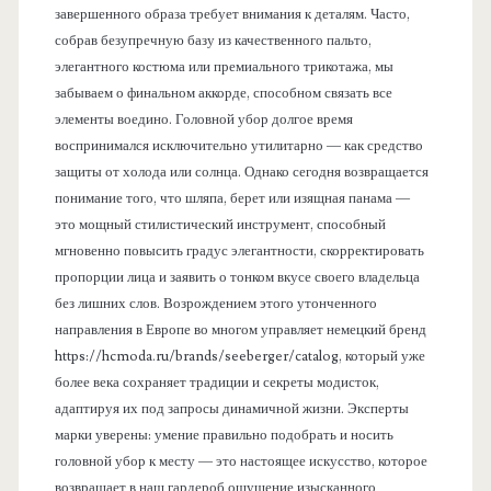
ь
завершенного образа требует внимания к деталям. Часто,
собрав безупречную базу из качественного пальто,
элегантного костюма или премиального трикотажа, мы
забываем о финальном аккорде, способном связать все
элементы воедино. Головной убор долгое время
воспринимался исключительно утилитарно — как средство
защиты от холода или солнца. Однако сегодня возвращается
понимание того, что шляпа, берет или изящная панама —
это мощный стилистический инструмент, способный
мгновенно повысить градус элегантности, скорректировать
пропорции лица и заявить о тонком вкусе своего владельца
без лишних слов. Возрождением этого утонченного
направления в Европе во многом управляет немецкий бренд
https://hcmoda.ru/brands/seeberger/catalog, который уже
более века сохраняет традиции и секреты модисток,
адаптируя их под запросы динамичной жизни. Эксперты
марки уверены: умение правильно подобрать и носить
головной убор к месту — это настоящее искусство, которое
возвращает в наш гардероб ощущение изысканного