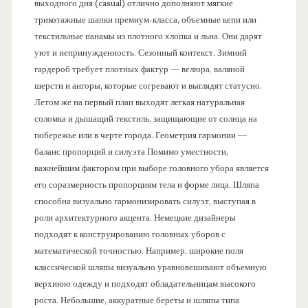
выходного дня (casual) отлично дополняют мягкие
трикотажные шапки премиум-класса, объемные кепи или
текстильные панамы из плотного хлопка и льна. Они дарят
уют и непринужденность. Сезонный контекст. Зимний
гардероб требует плотных фактур — велюра, валяной
шерсти и ангоры, которые согревают и выглядят статусно.
Летом же на первый план выходят легкая натуральная
соломка и дышащий текстиль, защищающие от солнца на
побережье или в черте города. Геометрия гармонии —
баланс пропорций и силуэта Помимо уместности,
важнейшим фактором при выборе головного убора является
его соразмерность пропорциям тела и форме лица. Шляпа
способна визуально гармонизировать силуэт, выступая в
роли архитектурного акцента. Немецкие дизайнеры
подходят к конструированию головных уборов с
математической точностью. Например, широкие поля
классической шляпы визуально уравновешивают объемную
верхнюю одежду и подходят обладательницам высокого
роста. Небольшие, аккуратные береты и шляпы типа