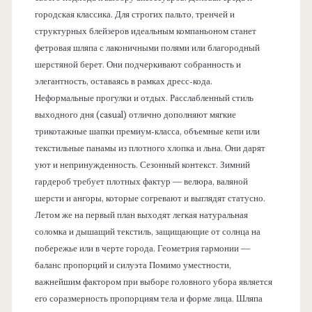
городская классика. Для строгих пальто, тренчей и
структурных блейзеров идеальным компаньоном станет
фетровая шляпа с лаконичными полями или благородный
шерстяной берет. Они подчеркивают собранность и
элегантность, оставаясь в рамках дресс-кода.
Неформальные прогулки и отдых. Расслабленный стиль
выходного дня (casual) отлично дополняют мягкие
трикотажные шапки премиум-класса, объемные кепи или
текстильные панамы из плотного хлопка и льна. Они дарят
уют и непринужденность. Сезонный контекст. Зимний
гардероб требует плотных фактур — велюра, валяной
шерсти и ангоры, которые согревают и выглядят статусно.
Летом же на первый план выходят легкая натуральная
соломка и дышащий текстиль, защищающие от солнца на
побережье или в черте города. Геометрия гармонии —
баланс пропорций и силуэта Помимо уместности,
важнейшим фактором при выборе головного убора является
его соразмерность пропорциям тела и форме лица. Шляпа