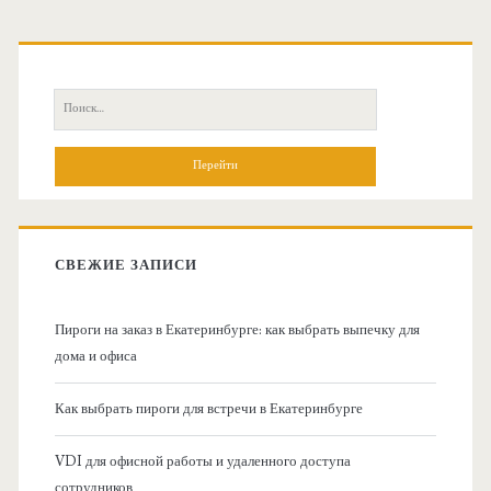
О
с
П
н
о
и
о
с
к
в
:
СВЕЖИЕ ЗАПИСИ
н
Пироги на заказ в Екатеринбурге: как выбрать выпечку для
а
дома и офиса
я
Как выбрать пироги для встречи в Екатеринбурге
б
VDI для офисной работы и удаленного доступа
сотрудников