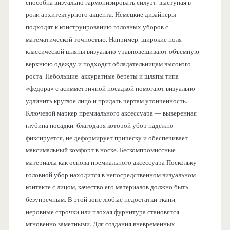
способна визуально гармонизировать силуэт, выступая в
роли архитектурного акцента. Немецкие дизайнеры
подходят к конструированию головных уборов с
математической точностью. Например, широкие поля
классической шляпы визуально уравновешивают объемную
верхнюю одежду и подходят обладательницам высокого
роста. Небольшие, аккуратные береты и шляпы типа
«федора» с асимметричной посадкой помогают визуально
удлинить круглое лицо и придать чертам утонченность.
Ключевой маркер премиального аксессуара — выверенная
глубина посадки, благодаря которой убор надежно
фиксируется, не деформирует прическу и обеспечивает
максимальный комфорт в носке. Бескомпромиссные
материалы как основа премиального аксессуара Поскольку
головной убор находится в непосредственном визуальном
контакте с лицом, качество его материалов должно быть
безупречным. В этой зоне любые недостатки ткани,
неровные строчки или плохая фурнитура становятся
мгновенно заметными. Для создания вневременных