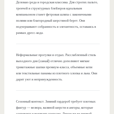
Деловая среда и городская классика. Для строгих пальто,
тренчей и структурных блейзеров идеальным
компаньоном станет фетровая шляпа с лаконичными
полями или благородный шерстяной берет. Они
подчеркивают собранность и элегантность, оставаясь в
рамках дресс-кода.
Неформальные прогулки и отдых. Расслабленный стиль
выходного дня (casual) отлично дополняют мягкие
трикотажные шапки премиум-класса, объемные кепи
или текстильные панамы из плотного хлопка и льна. Они
дарят уют и непринужденность.
Сезонный контекст. Зимний гардероб требует плотных
фактур — велюра, валяной шерсти и ангоры, которые
согревают и выглядят статусно. Летом же на первый