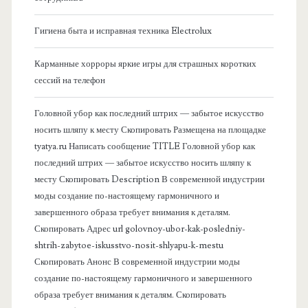
о
Гигиена быта и исправная техника Electrolux
к
Карманные хорроры яркие игры для страшных коротких
о
сессий на телефон
в
Головной убор как последний штрих — забытое искусство
носить шляпу к месту Скопировать Размещена на площадке
а
tyatya.ru Написать сообщение TITLE Головной убор как
последний штрих — забытое искусство носить шляпу к
я
месту Скопировать Description В современной индустрии
моды создание по-настоящему гармоничного и
п
завершенного образа требует внимания к деталям.
Скопировать Адрес url golovnoy-ubor-kak-posledniy-
а
shtrih-zabytoe-iskusstvo-nosit-shlyapu-k-mestu
Скопировать Анонс В современной индустрии моды
н
создание по-настоящему гармоничного и завершенного
образа требует внимания к деталям. Скопировать