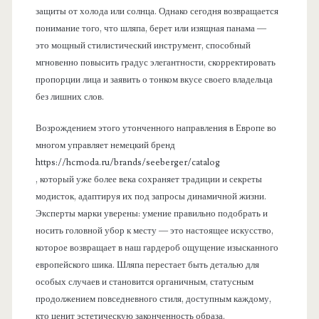
защиты от холода или солнца. Однако сегодня возвращается
понимание того, что шляпа, берет или изящная панама —
это мощный стилистический инструмент, способный
мгновенно повысить градус элегантности, скорректировать
пропорции лица и заявить о тонком вкусе своего владельца
без лишних слов.
Возрождением этого утонченного направления в Европе во
многом управляет немецкий бренд
https://hcmoda.ru/brands/seeberger/catalog
, который уже более века сохраняет традиции и секреты
модисток, адаптируя их под запросы динамичной жизни.
Эксперты марки уверены: умение правильно подобрать и
носить головной убор к месту — это настоящее искусство,
которое возвращает в наш гардероб ощущение изысканного
европейского шика. Шляпа перестает быть деталью для
особых случаев и становится органичным, статусным
продолжением повседневного стиля, доступным каждому,
кто ценит эстетическую законченность образа.