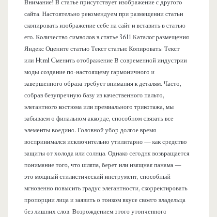
е
Внимание! В статье присутствует изображение с другого
сайта. Настоятельно рекомендуем при размещении статьи
л
скопировать изображение себе на сайт и вставить в статью
его. Количество символов в статье 3611 Каталог размещения
ь
Яндекс Оцените статью Текст статьи: Копировать: Текст
или Html Cменить отображение В современной индустрии
моды создание по-настоящему гармоничного и
завершенного образа требует внимания к деталям. Часто,
собрав безупречную базу из качественного пальто,
элегантного костюма или премиального трикотажа, мы
забываем о финальном аккорде, способном связать все
элементы воедино. Головной убор долгое время
воспринимался исключительно утилитарно — как средство
защиты от холода или солнца. Однако сегодня возвращается
понимание того, что шляпа, берет или изящная панама —
это мощный стилистический инструмент, способный
мгновенно повысить градус элегантности, скорректировать
пропорции лица и заявить о тонком вкусе своего владельца
без лишних слов. Возрождением этого утонченного