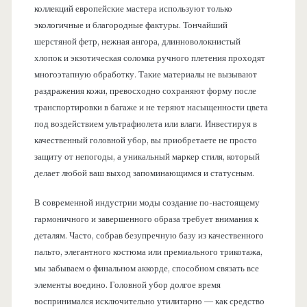
коллекций европейские мастера используют только
экологичные и благородные фактуры. Тончайший
шерстяной фетр, нежная ангора, длинноволокнистый
хлопок и экзотическая соломка ручного плетения проходят
многоэтапную обработку. Такие материалы не вызывают
раздражения кожи, превосходно сохраняют форму после
транспортировки в багаже и не теряют насыщенности цвета
под воздействием ультрафиолета или влаги. Инвестируя в
качественный головной убор, вы приобретаете не просто
защиту от непогоды, а уникальный маркер стиля, который
делает любой ваш выход запоминающимся и статусным.
В современной индустрии моды создание по-настоящему
гармоничного и завершенного образа требует внимания к
деталям. Часто, собрав безупречную базу из качественного
пальто, элегантного костюма или премиального трикотажа,
мы забываем о финальном аккорде, способном связать все
элементы воедино. Головной убор долгое время
воспринимался исключительно утилитарно — как средство