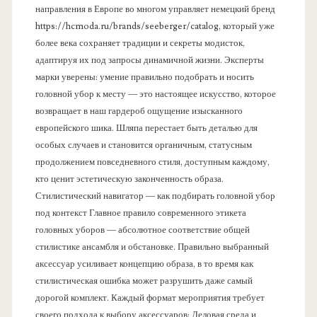
направления в Европе во многом управляет немецкий бренд
https://hcmoda.ru/brands/seeberger/catalog, который уже
более века сохраняет традиции и секреты модисток,
адаптируя их под запросы динамичной жизни. Эксперты
марки уверены: умение правильно подобрать и носить
головной убор к месту — это настоящее искусство, которое
возвращает в наш гардероб ощущение изысканного
европейского шика. Шляпа перестает быть деталью для
особых случаев и становится органичным, статусным
продолжением повседневного стиля, доступным каждому,
кто ценит эстетическую законченность образа.
Стилистический навигатор — как подбирать головной убор
под контекст Главное правило современного этикета
головных уборов — абсолютное соответствие общей
стилистике ансамбля и обстановке. Правильно выбранный
аксессуар усиливает концепцию образа, в то время как
стилистическая ошибка может разрушить даже самый
дорогой комплект. Каждый формат мероприятия требует
своего подхода к выбору аксессуаров: Деловая среда и