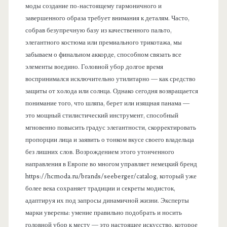
моды создание по-настоящему гармоничного и
завершенного образа требует внимания к деталям. Часто,
собрав безупречную базу из качественного пальто,
элегантного костюма или премиального трикотажа, мы
забываем о финальном аккорде, способном связать все
элементы воедино. Головной убор долгое время
воспринимался исключительно утилитарно — как средство
защиты от холода или солнца. Однако сегодня возвращается
понимание того, что шляпа, берет или изящная панама —
это мощный стилистический инструмент, способный
мгновенно повысить градус элегантности, скорректировать
пропорции лица и заявить о тонком вкусе своего владельца
без лишних слов. Возрождением этого утонченного
направления в Европе во многом управляет немецкий бренд
https://hcmoda.ru/brands/seeberger/catalog, который уже
более века сохраняет традиции и секреты модисток,
адаптируя их под запросы динамичной жизни. Эксперты
марки уверены: умение правильно подобрать и носить
головной убор к месту — это настоящее искусство, которое