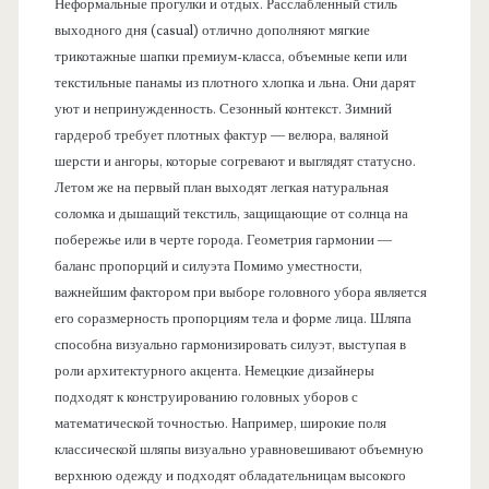
Неформальные прогулки и отдых. Расслабленный стиль
выходного дня (casual) отлично дополняют мягкие
трикотажные шапки премиум-класса, объемные кепи или
текстильные панамы из плотного хлопка и льна. Они дарят
уют и непринужденность. Сезонный контекст. Зимний
гардероб требует плотных фактур — велюра, валяной
шерсти и ангоры, которые согревают и выглядят статусно.
Летом же на первый план выходят легкая натуральная
соломка и дышащий текстиль, защищающие от солнца на
побережье или в черте города. Геометрия гармонии —
баланс пропорций и силуэта Помимо уместности,
важнейшим фактором при выборе головного убора является
его соразмерность пропорциям тела и форме лица. Шляпа
способна визуально гармонизировать силуэт, выступая в
роли архитектурного акцента. Немецкие дизайнеры
подходят к конструированию головных уборов с
математической точностью. Например, широкие поля
классической шляпы визуально уравновешивают объемную
верхнюю одежду и подходят обладательницам высокого