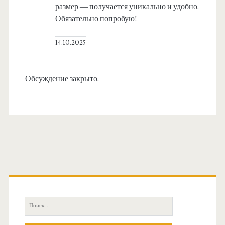
размер — получается уникально и удобно.
Обязательно попробую!
14.10.2025
Обсуждение закрыто.
О
с
П
н
о