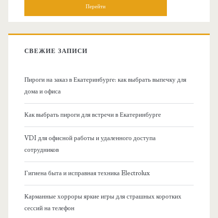
и
о
с
к
в
:
СВЕЖИЕ ЗАПИСИ
н
Пироги на заказ в Екатеринбурге: как выбрать выпечку для
а
дома и офиса
я
Как выбрать пироги для встречи в Екатеринбурге
б
VDI для офисной работы и удаленного доступа
сотрудников
о
Гигиена быта и исправная техника Electrolux
к
Карманные хорроры яркие игры для страшных коротких
о
сессий на телефон