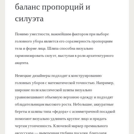
баланс пропорций и
силуэта
Помимо уместности, важнейшим фактором при выборе
головного убора является его соразмерность пропорциям
тела и форме лица. Шляпа способна визуально
гармонизировать силуэт, выступая в роли архитектурного
акцента.
Немецкие дизайнеры подходят к конструированию
головных уборов с математической точностью. Например,
широкие поля классической шляпы визуально
уравновешивают объемную верхнюю одежду и подходят
обладательницам высокого роста. Небольшие, аккуратные
береты и шляпы типа «федора» с асимметричной посадкой
помогают визуально удлинить круглое лицо и придать
чертам утонченность. Ключевой маркер премиального
аксессуара — выверенная глубина посадки, благодаря