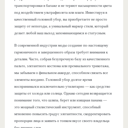
транспортировки в багаже и не теряют насыщенности цвета
под воздействием ультрафиолета или влаги. Инвестируя в
качественный головной убор, вы приобретаете не просто
защиту от непогоды, а уникальный маркер стиля, который
делает любой ваш выход запоминающимся и статусным.
В современной индустрии моды создание по-настоящему
гармоничного и завершенного образа требует внимания к
деталям. Часто, собрав безупречную базу из качественного
пальто, элегантного костюма или премиального трикотажа,
мы забываем о финальном аккорде, способном связать все
элементы воедино. Головной убор долгое время
воспринимался исключительно утилитарно — как средство
защиты от холода или солнца. Однако сегодня возвращается
понимание того, что шляпа, берет или изящная панама —
это мощный стилистический инструмент, способный
мгновенно повысить градус элегантности, скорректировать
пропорции лица и заявить о тонком вкусе своего владельца
без лишних слов.