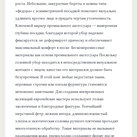
роста. Небольшие, аккуратные береты и шляпы типа
«федора» с асимметричной посадкой помогают визуально
удлинить круглое лицо и придать чертам утонченность.
Ключевой маркер премиального аксессуара — выверенная
глубина посадки, благодаря которой убор надежно
фиксируется, не деформирует прическу и обеспечивает
максимальный комфорт в носке. Бескомпромиссные
материалы как основа премиального аксессуара Поскольку
головной убор находится в непосредственном визуальном
контакте с лицом, качество его материалов должно быть
безупречным. В этой зоне любые недостатки ткани,
неровные строчки или плохая фурнитура становятся
мгновенно заметными. Для создания вневременных
коллекций европейские мастера используют только
экологичные и благородные фактуры. Тончайший
шерстяной фетр, нежная ангора, длинноволокнистый
хлопок и экзотическая соломка ручного плетения проходят
многоэтапную обработку. Такие материалы не вызывают
раздражения кожи, превосходно сохраняют форму после