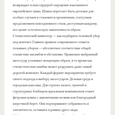
возвращает в наш гардероб ощущение изысканного
европейского шика. Шляпа перестает быть деталью для
особых случаев и становится органичным, статусным
продолжением повседневного стиля, доступным каждому,
кто ценит эстетическую законченность образа.
Стилистический навигатор — как подбирать головной убор
под контекст Главное правило современного этикета
головных уборов — абсолютное соответствие общей
стилистике ансамбля и обстановке. Правильно выбранный
аксессуар усиливает концепцию образа, в то время как
стилистическая ошибка может разрушить даже самый
дорогой комплект. Каждый формат мероприятия требует
своего подхода к выбору аксессуаров: Деловая среда и
городская классика. Для строгих пальто, тренчей и
структурных блейзеров идеальным компаньоном станет
фетровая шляпа с лаконичными полями или благородный
шерстяной берет. Они подчеркивают собранность и
элегантность, оставаясь в рамках дресс-кода.