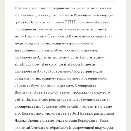
в
Головной убор как последний штрих — забытое искусство
носить шляпу к месту Скопировать Размещена на площадке
а
tyatya.ru Написать сообщение TITLE Головной убор как
последний штрих — забытое искусство носить шляпу к
я
месту Скопировать Description В современной индустрии
моды создание по-настоящему гармоничного и
п
завершенного образа требует внимания к деталям.
Скопировать Адрес url golovnoy-ubor-kak-posledniy-
а
shtrih-zabytoe-iskusstvo-nosit-shlyapu-k-mestu
Скопировать Анонс В современной индустрии моды
н
создание по-настоящему гармоничного и завершенного
образа требует внимания к деталям. Скопировать
е
Внимание! В статье присутствует изображение с другого
сайта. Настоятельно рекомендуем при размещении статьи
л
скопировать изображение себе на сайт и вставить в статью
его. Количество символов в статье 3611 Каталог размещения
ь
Яндекс Оцените статью Текст статьи: Копировать: Текст
или Html Cменить отображение В современной индустрии