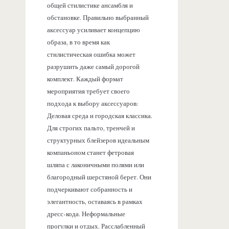
общей стилистике ансамбля и
обстановке. Правильно выбранный
аксессуар усиливает концепцию
образа, в то время как
стилистическая ошибка может
разрушить даже самый дорогой
комплект. Каждый формат
мероприятия требует своего
подхода к выбору аксессуаров:
Деловая среда и городская классика.
Для строгих пальто, тренчей и
структурных блейзеров идеальным
компаньоном станет фетровая
шляпа с лаконичными полями или
благородный шерстяной берет. Они
подчеркивают собранность и
элегантность, оставаясь в рамках
дресс-кода. Неформальные
прогулки и отдых. Расслабленный