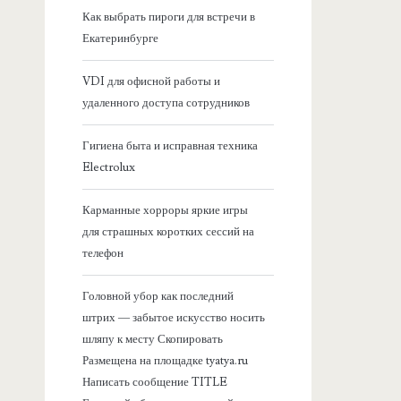
я
Как выбрать пироги для встречи в
Екатеринбурге
б
VDI для офисной работы и
о
удаленного доступа сотрудников
к
Гигиена быта и исправная техника
Electrolux
о
Карманные хорроры яркие игры
в
для страшных коротких сессий на
телефон
а
Головной убор как последний
я
штрих — забытое искусство носить
шляпу к месту Скопировать
п
Размещена на площадке tyatya.ru
Написать сообщение TITLE