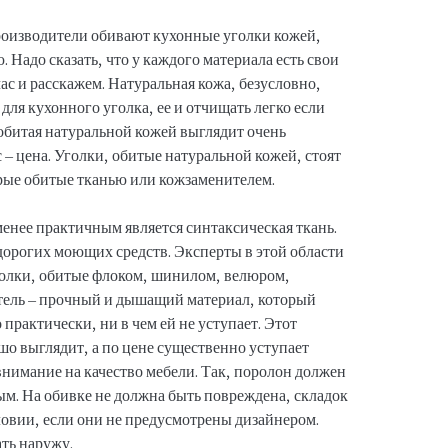
роизводители обивают кухонные уголки кожей,
 Надо сказать, что у каждого материала есть свои
с и расскажем. Натуральная кожа, безусловно,
ля кухонного уголка, ее и отчищать легко если
ь обитая натуральной кожей выглядит очень
 – цена. Уголки, обитые натуральной кожей, стоят
торые обитые тканью или кожзаменителем.
енее практичным является синтаксическая ткань.
орогих моющих средств. Эксперты в этой области
олки, обитые флоком, шинилом, велюром,
ель – прочный и дышащий материал, который
практически, ни в чем ей не уступает. Этот
шо выглядит, а по цене существенно уступает
внимание на качество мебели. Так, поролон должен
м. На обивке не должна быть повреждена, складок
ловии, если они не предусмотрены дизайнером.
ть наружу.