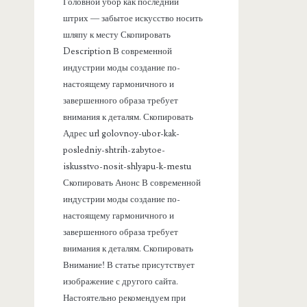
а
Головной убор как последний
штрих — забытое искусство носить
н
шляпу к месту Скопировать
Description В современной
е
индустрии моды создание по-
настоящему гармоничного и
л
завершенного образа требует
внимания к деталям. Скопировать
ь
Адрес url golovnoy-ubor-kak-
posledniy-shtrih-zabytoe-
iskusstvo-nosit-shlyapu-k-mestu
Скопировать Анонс В современной
индустрии моды создание по-
настоящему гармоничного и
завершенного образа требует
внимания к деталям. Скопировать
Внимание! В статье присутствует
изображение с другого сайта.
Настоятельно рекомендуем при