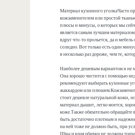
Материал кухонного уголкаЧасто п
кожзаменителем или простой тканью.
плюсы и минусы, о которых мы сейча
является самым лучшим материалом д
вдруг что-то прольется, да и мебел
солидно. Вот только есть один минус
в несколько раз дороже, чем те, ко
Наиболее дешевым вариантом и не м
Она хорошо чистится с помощью нед
рекомендуют выбирать кухонные уг
жаккардом или плюшем.Кожзаменит
стоит дешевле натуральной кожи, но 
материал дышит, легко моется, хоро
коже.Также обязательно обращайте 
быть достаточно плотным и надежны
на ней тоже не должно быть, при ус
Швы и края обивки не должны торча