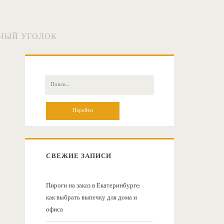
ННЫЙ УГОЛОК
О
с
П
о
н
и
с
о
к
:
в
СВЕЖИЕ ЗАПИСИ
н
Пироги на заказ в Екатеринбурге:
как выбрать выпечку для дома и
а
офиса