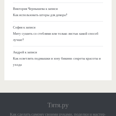
Виктория Чернышева
к записи
Как использовать шторы для декора?
София
к записи
Мяту сушить со стеблями или только листья: какой способ
лучше?
Андрей
к записи
Как осветлить подмышки и зону бикини: секреты красоты и
ухода
Тятя.ру
Как сделать самому своими руками, поделки и мастер-