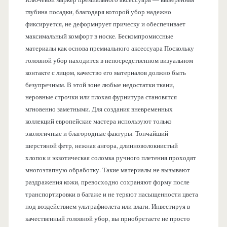
глубина посадки, благодаря которой убор надежно
фиксируется, не деформирует прическу и обеспечивает
максимальный комфорт в носке. Бескомпромиссные
материалы как основа премиального аксессуара Поскольку
головной убор находится в непосредственном визуальном
контакте с лицом, качество его материалов должно быть
безупречным. В этой зоне любые недостатки ткани,
неровные строчки или плохая фурнитура становятся
мгновенно заметными. Для создания вневременных
коллекций европейские мастера используют только
экологичные и благородные фактуры. Тончайший
шерстяной фетр, нежная ангора, длинноволокнистый
хлопок и экзотическая соломка ручного плетения проходят
многоэтапную обработку. Такие материалы не вызывают
раздражения кожи, превосходно сохраняют форму после
транспортировки в багаже и не теряют насыщенности цвета
под воздействием ультрафиолета или влаги. Инвестируя в
качественный головной убор, вы приобретаете не просто