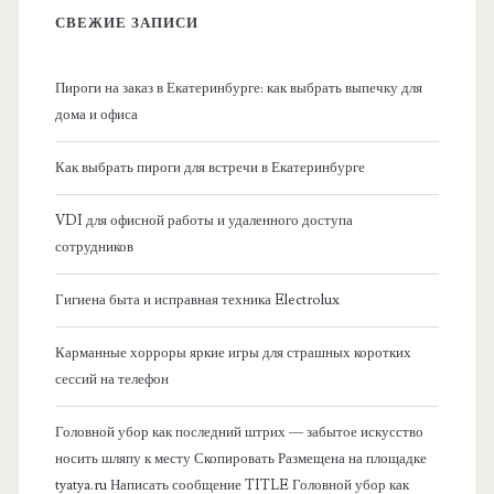
в
СВЕЖИЕ ЗАПИСИ
н
Пироги на заказ в Екатеринбурге: как выбрать выпечку для
а
дома и офиса
я
Как выбрать пироги для встречи в Екатеринбурге
б
VDI для офисной работы и удаленного доступа
сотрудников
о
Гигиена быта и исправная техника Electrolux
к
Карманные хорроры яркие игры для страшных коротких
о
сессий на телефон
в
Головной убор как последний штрих — забытое искусство
носить шляпу к месту Скопировать Размещена на площадке
а
tyatya.ru Написать сообщение TITLE Головной убор как