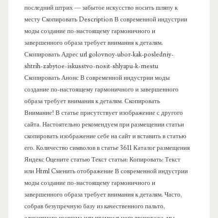
последний штрих — забытое искусство носить шляпу к
я
месту Скопировать Description В современной индустрии
моды создание по-настоящему гармоничного и
п
завершенного образа требует внимания к деталям.
Скопировать Адрес url golovnoy-ubor-kak-posledniy-
а
shtrih-zabytoe-iskusstvo-nosit-shlyapu-k-mestu
Скопировать Анонс В современной индустрии моды
н
создание по-настоящему гармоничного и завершенного
образа требует внимания к деталям. Скопировать
е
Внимание! В статье присутствует изображение с другого
сайта. Настоятельно рекомендуем при размещении статьи
л
скопировать изображение себе на сайт и вставить в статью
его. Количество символов в статье 3611 Каталог размещения
ь
Яндекс Оцените статью Текст статьи: Копировать: Текст
или Html Cменить отображение В современной индустрии
моды создание по-настоящему гармоничного и
завершенного образа требует внимания к деталям. Часто,
собрав безупречную базу из качественного пальто,
элегантного костюма или премиального трикотажа, мы