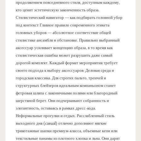
продолжением повседневного стиля, доступным каждому,
кто ценит эстетическую законченность образа.
Стилистический навигатор — как подбирать головной убор
под контекст Главное правило современного этикета
головных уборов — абсолютное соответствие общей
стилистике ансамбля и обстановке. Правильно выбранный
аксессуар усиливает концепцию образа, в то время как
стилистическая ошибка может разрушить даже самый
дорогой комплект. Каждый формат мероприятия требует
своего подхода к выбору аксессуаров: Деловая среда и
городская классика. Для строгих пальто, тренчей и
структурных блейзеров идеальным компаньоном станет
фетровая шляпа с лаконичными полями или благородный
шерстяной берет. Они подчеркивают собранность и
элегантность, оставаясь в рамках дресс-кода.
Неформальные прогулки и отдых. Расслабленный стиль
выходного дня (casual) отлично дополняют мягкие
трикотажные шапки премиум-класса, объемные кепи или
текстильные панамы из плотного хлопка и льна. Они дарят