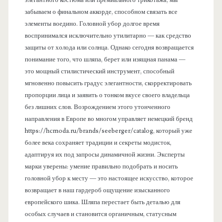
забываем о финальном аккорде, способном связать все
элементы воедино. Головной убор долгое время
воспринимался исключительно утилитарно — как средство
защиты от холода или солнца. Однако сегодня возвращается
понимание того, что шляпа, берет или изящная панама —
это мощный стилистический инструмент, способный
мгновенно повысить градус элегантности, скорректировать
пропорции лица и заявить о тонком вкусе своего владельца
без лишних слов. Возрождением этого утонченного
направления в Европе во многом управляет немецкий бренд
https://hcmoda.ru/brands/seeberger/catalog, который уже
более века сохраняет традиции и секреты модисток,
адаптируя их под запросы динамичной жизни. Эксперты
марки уверены: умение правильно подобрать и носить
головной убор к месту — это настоящее искусство, которое
возвращает в наш гардероб ощущение изысканного
европейского шика. Шляпа перестает быть деталью для
особых случаев и становится органичным, статусным