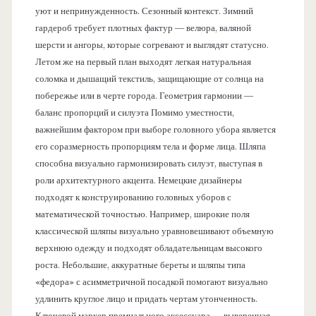
уют и непринужденность. Сезонный контекст. Зимний
гардероб требует плотных фактур — велюра, валяной
шерсти и ангоры, которые согревают и выглядят статусно.
Летом же на первый план выходят легкая натуральная
соломка и дышащий текстиль, защищающие от солнца на
побережье или в черте города. Геометрия гармонии —
баланс пропорций и силуэта Помимо уместности,
важнейшим фактором при выборе головного убора является
его соразмерность пропорциям тела и форме лица. Шляпа
способна визуально гармонизировать силуэт, выступая в
роли архитектурного акцента. Немецкие дизайнеры
подходят к конструированию головных уборов с
математической точностью. Например, широкие поля
классической шляпы визуально уравновешивают объемную
верхнюю одежду и подходят обладательницам высокого
роста. Небольшие, аккуратные береты и шляпы типа
«федора» с асимметричной посадкой помогают визуально
удлинить круглое лицо и придать чертам утонченность.
Ключевой маркер премиального аксессуара — выверенная