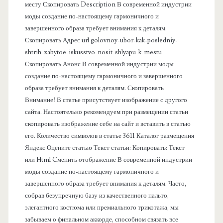
я
месту Скопировать Description В современной индустрии
моды создание по-настоящему гармоничного и
п
завершенного образа требует внимания к деталям.
Скопировать Адрес url golovnoy-ubor-kak-posledniy-
а
shtrih-zabytoe-iskusstvo-nosit-shlyapu-k-mestu
Скопировать Анонс В современной индустрии моды
н
создание по-настоящему гармоничного и завершенного
образа требует внимания к деталям. Скопировать
е
Внимание! В статье присутствует изображение с другого
сайта. Настоятельно рекомендуем при размещении статьи
л
скопировать изображение себе на сайт и вставить в статью
его. Количество символов в статье 3611 Каталог размещения
ь
Яндекс Оцените статью Текст статьи: Копировать: Текст
или Html Cменить отображение В современной индустрии
моды создание по-настоящему гармоничного и
завершенного образа требует внимания к деталям. Часто,
собрав безупречную базу из качественного пальто,
элегантного костюма или премиального трикотажа, мы
забываем о финальном аккорде, способном связать все