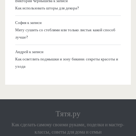
Виктория Чернышева
к записи
Как использовать шторы для декора?
София
к записи
Мяту сушить со стеблями или только листья: какой способ
лучше?
Андрей
к записи
Как осветлить подмышки и зону бикини: секреты красоты и
ухода
Тятя.ру
Как сделать самому своими руками, поделки и мастер-
классы, советы для дома и семьи