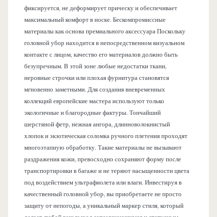
фиксируется, не деформирует прическу и обеспечивает
максимальный комфорт в носке. Бескомпромиссные
материалы как основа премиального аксессуара Поскольку
головной убор находится в непосредственном визуальном
контакте с лицом, качество его материалов должно быть
безупречным. В этой зоне любые недостатки ткани,
неровные строчки или плохая фурнитура становятся
мгновенно заметными. Для создания вневременных
коллекций европейские мастера используют только
экологичные и благородные фактуры. Тончайший
шерстяной фетр, нежная ангора, длинноволокнистый
хлопок и экзотическая соломка ручного плетения проходят
многоэтапную обработку. Такие материалы не вызывают
раздражения кожи, превосходно сохраняют форму после
транспортировки в багаже и не теряют насыщенности цвета
под воздействием ультрафиолета или влаги. Инвестируя в
качественный головной убор, вы приобретаете не просто
защиту от непогоды, а уникальный маркер стиля, который