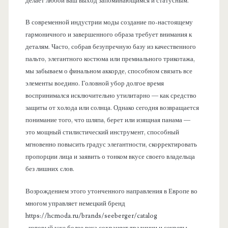
делает любой ваш выход запоминающимся и статусным.
В современной индустрии моды создание по-настоящему
гармоничного и завершенного образа требует внимания к
деталям. Часто, собрав безупречную базу из качественного
пальто, элегантного костюма или премиального трикотажа,
мы забываем о финальном аккорде, способном связать все
элементы воедино. Головной убор долгое время
воспринимался исключительно утилитарно — как средство
защиты от холода или солнца. Однако сегодня возвращается
понимание того, что шляпа, берет или изящная панама —
это мощный стилистический инструмент, способный
мгновенно повысить градус элегантности, скорректировать
пропорции лица и заявить о тонком вкусе своего владельца
без лишних слов.
Возрождением этого утонченного направления в Европе во
многом управляет немецкий бренд
https://hcmoda.ru/brands/seeberger/catalog
, который уже более века сохраняет традиции и секреты