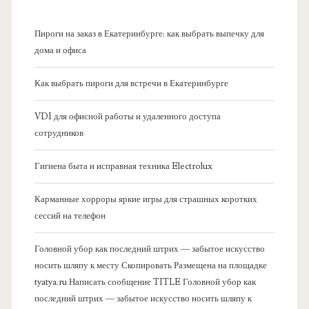
н
Пироги на заказ в Екатеринбурге: как выбрать выпечку для
а
дома и офиса
я
Как выбрать пироги для встречи в Екатеринбурге
б
VDI для офисной работы и удаленного доступа
сотрудников
о
Гигиена быта и исправная техника Electrolux
к
Карманные хорроры яркие игры для страшных коротких
о
сессий на телефон
в
Головной убор как последний штрих — забытое искусство
носить шляпу к месту Скопировать Размещена на площадке
а
tyatya.ru Написать сообщение TITLE Головной убор как
последний штрих — забытое искусство носить шляпу к