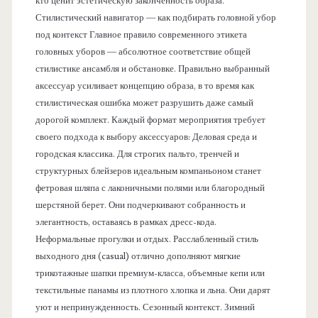
кто ценит эстетическую законченность образа.
Стилистический навигатор — как подбирать головной убор
под контекст Главное правило современного этикета
головных уборов — абсолютное соответствие общей
стилистике ансамбля и обстановке. Правильно выбранный
аксессуар усиливает концепцию образа, в то время как
стилистическая ошибка может разрушить даже самый
дорогой комплект. Каждый формат мероприятия требует
своего подхода к выбору аксессуаров: Деловая среда и
городская классика. Для строгих пальто, тренчей и
структурных блейзеров идеальным компаньоном станет
фетровая шляпа с лаконичными полями или благородный
шерстяной берет. Они подчеркивают собранность и
элегантность, оставаясь в рамках дресс-кода.
Неформальные прогулки и отдых. Расслабленный стиль
выходного дня (casual) отлично дополняют мягкие
трикотажные шапки премиум-класса, объемные кепи или
текстильные панамы из плотного хлопка и льна. Они дарят
уют и непринужденность. Сезонный контекст. Зимний