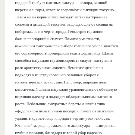
гардероб требует плотных фактур — велюра, валяной
шерсти и ангоры, которые согревают и выглядят статусно.
Летом же на первый план выходят легкая натуральная
соломка и дышащий текстиль, защищающие от солнца на
побережье или в черте города. Геометрия гармонии —
баланс пропорций и силуэта Помимо уместности,
важнейшим фактором при выборе головного убора является
его соразмерность пропорциям тела и форме лица. Шляпа
способна визуально гармонизировать силуэт, выступая в
роли архитектурного акцента. Немецкие дизайнеры
подходят к конструированию головных уборов с
математической точностью. Например, широкие поля
классической шляпы визуально уравновешивают объемную
верхнюю одежду и подходят обладательницам высокого
роста. Небольшие, аккуратные береты и шляпы типа
«федора» с асимметричной посадкой помогают визуально
удлинить круглое лицо и придать чертам утонченность.
Ключевой маркер премиального аксессуара — выверенная
глубина посадки, благодаря которой убор надежно