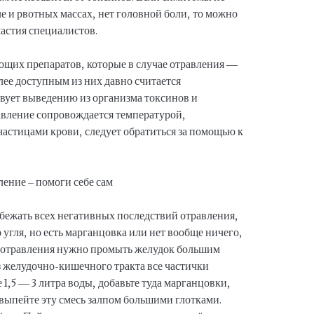
ле и рвотных массах, нет головной боли, то можно
астия специалистов.
щих препаратов, которые в случае отравления —
ее доступным из них давно считается
вует выведению из организма токсинов и
авление сопровождается температурой,
астицами крови, следует обратиться за помощью к
збежать всех негативных последствий отравления,
 угля, но есть марганцовка или нет вообще ничего,
 отравления нужно промыть желудок большим
 желудочно-кишечного тракта все частички
 1,5 — 3 литра воды, добавьте туда марганцовки,
 выпейте эту смесь залпом большими глотками.