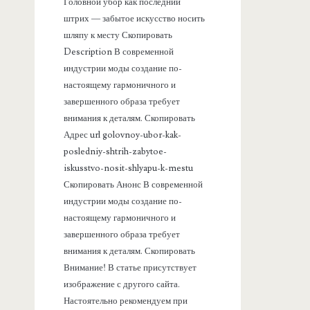
а
Головной убор как последний
штрих — забытое искусство носить
н
шляпу к месту Скопировать
Description В современной
е
индустрии моды создание по-
настоящему гармоничного и
л
завершенного образа требует
внимания к деталям. Скопировать
ь
Адрес url golovnoy-ubor-kak-
posledniy-shtrih-zabytoe-
iskusstvo-nosit-shlyapu-k-mestu
Скопировать Анонс В современной
индустрии моды создание по-
настоящему гармоничного и
завершенного образа требует
внимания к деталям. Скопировать
Внимание! В статье присутствует
изображение с другого сайта.
Настоятельно рекомендуем при