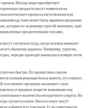
 с кремом. Иногда люди приобретают
спорченные продукты могут появиться на
технологического процесса изготовления или
омашняя еда тоже может быть заражена вредными
ьях, которые из-за режима строгой экономии, едят
заправленные просроченными соусами.
 могут случиться тогда, когда человек начинает
ые его обычному рациону. Например, туристы,
отдых, нередко проводят каникулы в номере отеля
статочно быстро. По прошествии совсем
яется сильная режущая боль в животе, его тошнит,
 В этот момент организм «включает» свои
бодиться от вредных веществ знакомыми ему
олнительного количества желудочного секрета. Но
Тогда случается понос. Рвота и понос могут
изм не избавится от токсинов. Если симптомы не