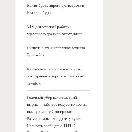
я
Как выбрать пироги для встречи в
Екатеринбурге
б
VDI для офисной работы и
о
удаленного доступа сотрудников
к
Гигиена быта и исправная техника
Electrolux
о
Карманные хорроры яркие игры
в
для страшных коротких сессий на
телефон
а
Головной убор как последний
я
штрих — забытое искусство носить
шляпу к месту Скопировать
п
Размещена на площадке tyatya.ru
Написать сообщение TITLE