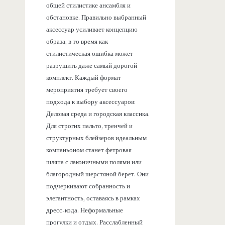
общей стилистике ансамбля и
обстановке. Правильно выбранный
аксессуар усиливает концепцию
образа, в то время как
стилистическая ошибка может
разрушить даже самый дорогой
комплект. Каждый формат
мероприятия требует своего
подхода к выбору аксессуаров:
Деловая среда и городская классика.
Для строгих пальто, тренчей и
структурных блейзеров идеальным
компаньоном станет фетровая
шляпа с лаконичными полями или
благородный шерстяной берет. Они
подчеркивают собранность и
элегантность, оставаясь в рамках
дресс-кода. Неформальные
прогулки и отдых. Расслабленный