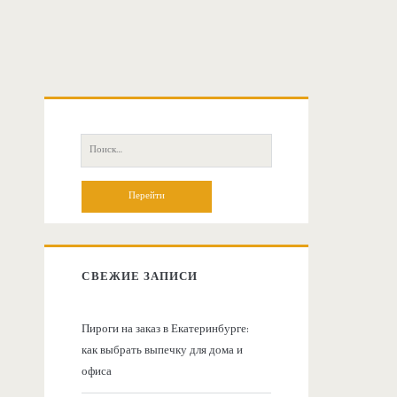
О
с
П
о
н
и
с
о
к
:
в
СВЕЖИЕ ЗАПИСИ
н
Пироги на заказ в Екатеринбурге:
как выбрать выпечку для дома и
а
офиса