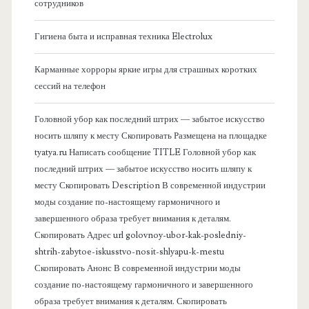
сотрудников
о
Гигиена быта и исправная техника Electrolux
к
Карманные хорроры яркие игры для страшных коротких
о
сессий на телефон
в
Головной убор как последний штрих — забытое искусство
носить шляпу к месту Скопировать Размещена на площадке
а
tyatya.ru Написать сообщение TITLE Головной убор как
последний штрих — забытое искусство носить шляпу к
я
месту Скопировать Description В современной индустрии
моды создание по-настоящему гармоничного и
п
завершенного образа требует внимания к деталям.
Скопировать Адрес url golovnoy-ubor-kak-posledniy-
а
shtrih-zabytoe-iskusstvo-nosit-shlyapu-k-mestu
Скопировать Анонс В современной индустрии моды
н
создание по-настоящему гармоничного и завершенного
образа требует внимания к деталям. Скопировать