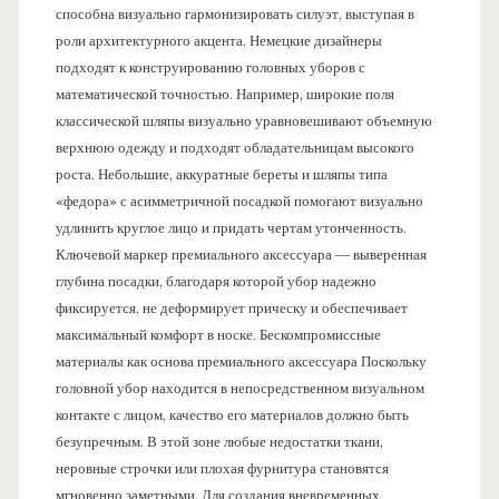
способна визуально гармонизировать силуэт, выступая в
роли архитектурного акцента. Немецкие дизайнеры
подходят к конструированию головных уборов с
математической точностью. Например, широкие поля
классической шляпы визуально уравновешивают объемную
верхнюю одежду и подходят обладательницам высокого
роста. Небольшие, аккуратные береты и шляпы типа
«федора» с асимметричной посадкой помогают визуально
удлинить круглое лицо и придать чертам утонченность.
Ключевой маркер премиального аксессуара — выверенная
глубина посадки, благодаря которой убор надежно
фиксируется, не деформирует прическу и обеспечивает
максимальный комфорт в носке. Бескомпромиссные
материалы как основа премиального аксессуара Поскольку
головной убор находится в непосредственном визуальном
контакте с лицом, качество его материалов должно быть
безупречным. В этой зоне любые недостатки ткани,
неровные строчки или плохая фурнитура становятся
мгновенно заметными. Для создания вневременных