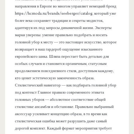
направления в Европе во многом управляет немецкий бренд
https://hcmoda.ru/brands/seeberger/catalog, который уже
более века сохраняет традиции и секреты модисток,
адаптируя их под запросы динамичной жизни. Эксперты
марки уверены: умение правильно подобрать и носить
головной убор к месту — это настоящее искусство, которое
возвращает в наш гардероб ощущение изысканного
европейского шика. Шляпа перестает быть деталью для
особых случаев и становится органичным, статусным
продолжением повседневного стиля, доступным каждому,
кто ценит эстетическую законченность образа.
Стилистический навигатор — как подбирать головной убор
под контекст Главное правило современного этикета
головных уборов — абсолютное соответствие общей
стилистике ансамбля и обстановке. Правильно выбранный
аксессуар усиливает концепцию образа, в то время как
стилистическая ошибка может разрушить даже самый
дорогой комплект. Каждый формат мероприятия требует