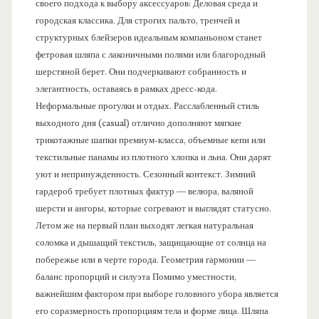
своего подхода к выбору аксессуаров: Деловая среда и
городская классика. Для строгих пальто, тренчей и
структурных блейзеров идеальным компаньоном станет
фетровая шляпа с лаконичными полями или благородный
шерстяной берет. Они подчеркивают собранность и
элегантность, оставаясь в рамках дресс-кода.
Неформальные прогулки и отдых. Расслабленный стиль
выходного дня (casual) отлично дополняют мягкие
трикотажные шапки премиум-класса, объемные кепи или
текстильные панамы из плотного хлопка и льна. Они дарят
уют и непринужденность. Сезонный контекст. Зимний
гардероб требует плотных фактур — велюра, валяной
шерсти и ангоры, которые согревают и выглядят статусно.
Летом же на первый план выходят легкая натуральная
соломка и дышащий текстиль, защищающие от солнца на
побережье или в черте города. Геометрия гармонии —
баланс пропорций и силуэта Помимо уместности,
важнейшим фактором при выборе головного убора является
его соразмерность пропорциям тела и форме лица. Шляпа