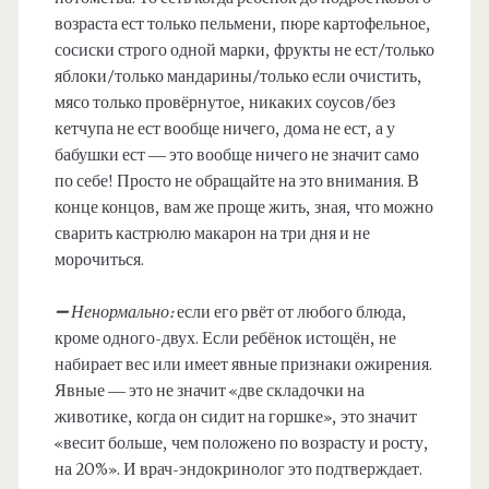
возраста ест только пельмени, пюре картофельное,
сосиски строго одной марки, фрукты не ест/только
яблоки/только мандарины/только если очистить,
мясо только провёрнутое, никаких соусов/без
кетчупа не ест вообще ничего, дома не ест, а у
бабушки ест — это вообще ничего не значит само
по себе! Просто не обращайте на это внимания. В
конце концов, вам же проще жить, зная, что можно
сварить кастрюлю макарон на три дня и не
морочиться.
➖ Ненормально:
если его рвёт от любого блюда,
кроме одного-двух. Если ребёнок истощён, не
набирает вес или имеет явные признаки ожирения.
Явные — это не значит «две складочки на
животике, когда он сидит на горшке», это значит
«весит больше, чем положено по возрасту и росту,
на 20%». И врач-эндокринолог это подтверждает.