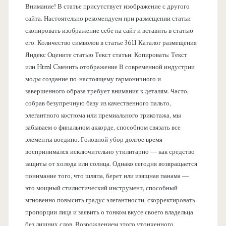
е
Внимание! В статье присутствует изображение с другого
сайта. Настоятельно рекомендуем при размещении статьи
л
скопировать изображение себе на сайт и вставить в статью
его. Количество символов в статье 3611 Каталог размещения
ь
Яндекс Оцените статью Текст статьи: Копировать: Текст
или Html Cменить отображение В современной индустрии
моды создание по-настоящему гармоничного и
завершенного образа требует внимания к деталям. Часто,
собрав безупречную базу из качественного пальто,
элегантного костюма или премиального трикотажа, мы
забываем о финальном аккорде, способном связать все
элементы воедино. Головной убор долгое время
воспринимался исключительно утилитарно — как средство
защиты от холода или солнца. Однако сегодня возвращается
понимание того, что шляпа, берет или изящная панама —
это мощный стилистический инструмент, способный
мгновенно повысить градус элегантности, скорректировать
пропорции лица и заявить о тонком вкусе своего владельца
без лишних слов. Возрождением этого утонченного