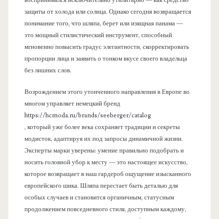
воспринимался исключительно утилитарно — как средство
защиты от холода или солнца. Однако сегодня возвращается
понимание того, что шляпа, берет или изящная панама —
это мощный стилистический инструмент, способный
мгновенно повысить градус элегантности, скорректировать
пропорции лица и заявить о тонком вкусе своего владельца
без лишних слов.
Возрождением этого утонченного направления в Европе во
многом управляет немецкий бренд
https://hcmoda.ru/brands/seeberger/catalog
, который уже более века сохраняет традиции и секреты
модисток, адаптируя их под запросы динамичной жизни.
Эксперты марки уверены: умение правильно подобрать и
носить головной убор к месту — это настоящее искусство,
которое возвращает в наш гардероб ощущение изысканного
европейского шика. Шляпа перестает быть деталью для
особых случаев и становится органичным, статусным
продолжением повседневного стиля, доступным каждому,