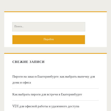
О
с
П
н
о
и
о
с
к
в
:
СВЕЖИЕ ЗАПИСИ
н
Пироги на заказ в Екатеринбурге: как выбрать выпечку для
а
дома и офиса
я
Как выбрать пироги для встречи в Екатеринбурге
б
VDI для офисной работы и удаленного доступа