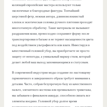
коллекций европейские мастера используют только
экологичные и благородные фактуры. Тончайший
шерстяной фетр, нежная ангора, длинноволокнистый
хлопок и экзотическая соломка ручного плетения проходят
многоэтапную обработку. Такие материалы не вызывают
раздражения кожи, превосходно сохраняют форму после
транспортировки в багаже и не теряют насыщенности цвета
под воздействием ультрафиолета или влаги. Инвестируя в
качественный головной убор, вы приобретаете не просто
защиту от непогоды, а уникальный маркер стиля, который
делает любой ваш выход запоминающимся и статусным.
В современной индустрии моды создание по-настоящему
гармоничного и завершенного образа требует внимания к
деталям. Часто, собрав безупречную базу из качественного
пальто, элегантного костюма или премиального трикотажа,
мы забываем о финальном аккорде, способном связать все
элементы воедино. Головной убор долгое время