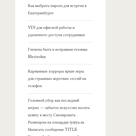
я
Как выбрать пироги для встречи в
Екатеринбурге
б
VDI для офисной работы и
о
удаленного доступа сотрудников
к
Гигиена быта и исправная техника
Electrolux
о
Карманные хорроры яркие игры
в
для страшных коротких сессий на
телефон
а
Головной убор как последний
я
штрих — забытое искусство носить
шляпу к месту Скопировать
п
Размещена на площадке tyatya.ru
Написать сообщение TITLE