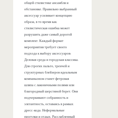
общей стилистике ансамбля и
обстановке. Правильно выбранный
аксессуар усиливает концепцию
образа, в то время как
стилистическая ошибка может
разрушить даже самый дорогой
комплект. Каждый формат
мероприятия требует своего
подхода к выбору аксессуаров:
Деловая среда и городская классика.
Для строгих пальто, тренчей и
структурных блейзеров идеальным
компаньоном станет фетровая
шляпа с лаконичными полями или
благородный шерстяной берет. Они
подчеркивают собранность и
элегантность, оставаясь в рамках
дресс-кода. Неформальные
прогулки и отдых. Расслабленный