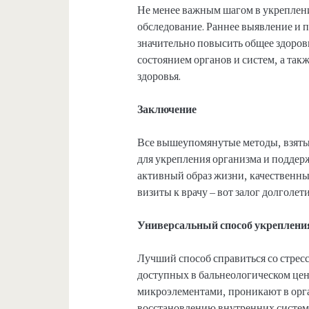
Не менее важным шагом в укреплени
обследование. Раннее выявление и
значительно повысить общее здоровь
состоянием органов и систем, а та
здоровья.
Заключение
Все вышеупомянутые методы, взятые
для укрепления организма и поддер
активный образ жизни, качественны
визиты к врачу – вот залог долголе
Универсальный способ укреплени
Лучший способ справиться со стрес
доступных в бальнеологическом це
микроэлементами, проникают в орга
восстановлению внутренних систем и