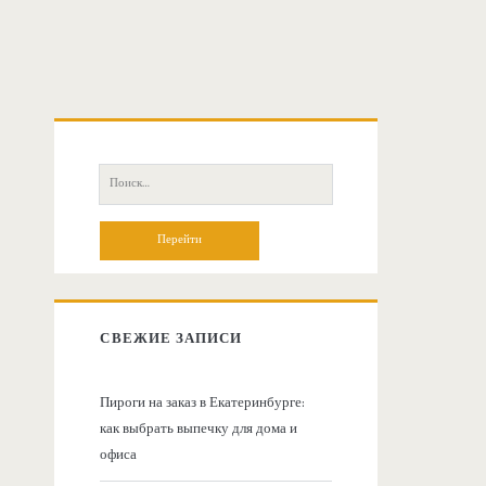
О
с
П
о
н
и
с
о
к
:
в
СВЕЖИЕ ЗАПИСИ
н
Пироги на заказ в Екатеринбурге:
как выбрать выпечку для дома и
а
офиса