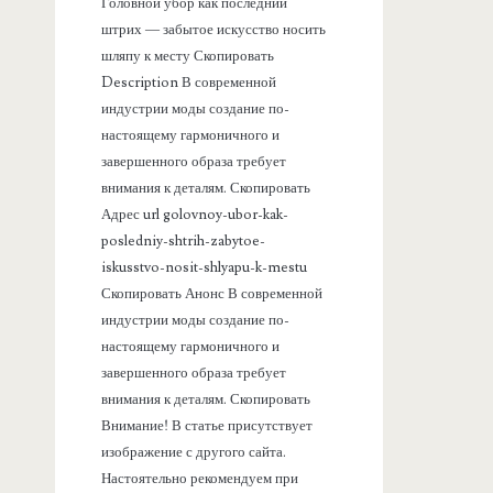
а
Головной убор как последний
штрих — забытое искусство носить
н
шляпу к месту Скопировать
Description В современной
е
индустрии моды создание по-
настоящему гармоничного и
л
завершенного образа требует
внимания к деталям. Скопировать
ь
Адрес url golovnoy-ubor-kak-
posledniy-shtrih-zabytoe-
iskusstvo-nosit-shlyapu-k-mestu
Скопировать Анонс В современной
индустрии моды создание по-
настоящему гармоничного и
завершенного образа требует
внимания к деталям. Скопировать
Внимание! В статье присутствует
изображение с другого сайта.
Настоятельно рекомендуем при