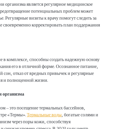
и организма является регулярное медицинское
 предотвращение потенциальных проблем может
е. Регулярные визиты к врачу помогут следить за
кже своевременно корректировать план поддержания
 в комплексе, способны создать надежную основу
жания его в отличной форме. Осознанное питание,
й сон, отказ от вредных привычек и регулярные
тия и полноценной жизни.
я организма
сом – это посещение термальных бассейнов,
нтре «Термы».
Термальные воды
, богатые солями и
низм через поры кожи, способствуя
 снижая уровень стресса. В 2023 году центр