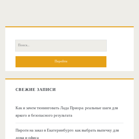
О
с
П
н
о
и
о
с
к
в
:
СВЕЖИЕ ЗАПИСИ
н
Как и зачем тюнинговать Лада Приора: реальные шаги для
а
яркого и безопасного результата
я
Пироги на заказ в Екатеринбурге: как выбрать выпечку для
дома и офиса