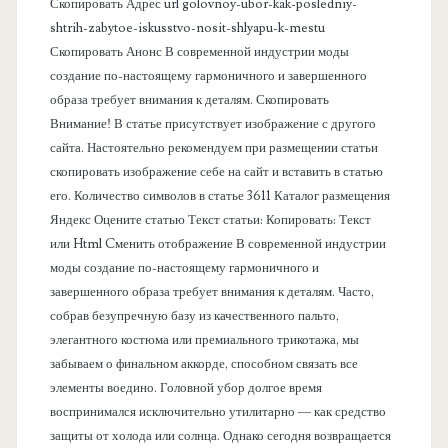
н
Скопировать Адрес url golovnoy-ubor-kak-posledniy-
shtrih-zabytoe-iskusstvo-nosit-shlyapu-k-mestu
е
Скопировать Анонс В современной индустрии моды
создание по-настоящему гармоничного и завершенного
л
образа требует внимания к деталям. Скопировать
Внимание! В статье присутствует изображение с другого
ь
сайта. Настоятельно рекомендуем при размещении статьи
скопировать изображение себе на сайт и вставить в статью
его. Количество символов в статье 3611 Каталог размещения
Яндекс Оцените статью Текст статьи: Копировать: Текст
или Html Cменить отображение В современной индустрии
моды создание по-настоящему гармоничного и
завершенного образа требует внимания к деталям. Часто,
собрав безупречную базу из качественного пальто,
элегантного костюма или премиального трикотажа, мы
забываем о финальном аккорде, способном связать все
элементы воедино. Головной убор долгое время
воспринимался исключительно утилитарно — как средство
защиты от холода или солнца. Однако сегодня возвращается