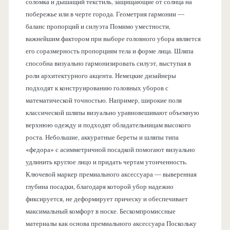
соломка и дышащий текстиль, защищающие от солнца на
побережье или в черте города. Геометрия гармонии —
баланс пропорций и силуэта Помимо уместности,
важнейшим фактором при выборе головного убора является
его соразмерность пропорциям тела и форме лица. Шляпа
способна визуально гармонизировать силуэт, выступая в
роли архитектурного акцента. Немецкие дизайнеры
подходят к конструированию головных уборов с
математической точностью. Например, широкие поля
классической шляпы визуально уравновешивают объемную
верхнюю одежду и подходят обладательницам высокого
роста. Небольшие, аккуратные береты и шляпы типа
«федора» с асимметричной посадкой помогают визуально
удлинить круглое лицо и придать чертам утонченность.
Ключевой маркер премиального аксессуара — выверенная
глубина посадки, благодаря которой убор надежно
фиксируется, не деформирует прическу и обеспечивает
максимальный комфорт в носке. Бескомпромиссные
материалы как основа премиального аксессуара Поскольку