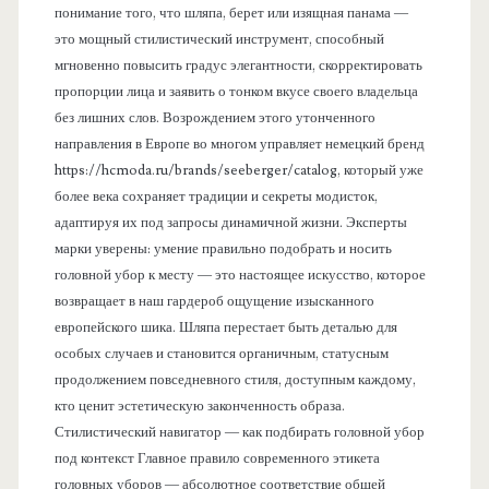
понимание того, что шляпа, берет или изящная панама —
это мощный стилистический инструмент, способный
мгновенно повысить градус элегантности, скорректировать
пропорции лица и заявить о тонком вкусе своего владельца
без лишних слов. Возрождением этого утонченного
направления в Европе во многом управляет немецкий бренд
https://hcmoda.ru/brands/seeberger/catalog, который уже
более века сохраняет традиции и секреты модисток,
адаптируя их под запросы динамичной жизни. Эксперты
марки уверены: умение правильно подобрать и носить
головной убор к месту — это настоящее искусство, которое
возвращает в наш гардероб ощущение изысканного
европейского шика. Шляпа перестает быть деталью для
особых случаев и становится органичным, статусным
продолжением повседневного стиля, доступным каждому,
кто ценит эстетическую законченность образа.
Стилистический навигатор — как подбирать головной убор
под контекст Главное правило современного этикета
головных уборов — абсолютное соответствие общей