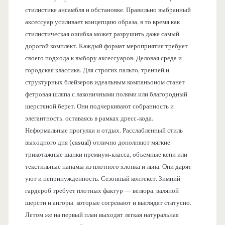
стилистике ансамбля и обстановке. Правильно выбранный
аксессуар усиливает концепцию образа, в то время как
стилистическая ошибка может разрушить даже самый
дорогой комплект. Каждый формат мероприятия требует
своего подхода к выбору аксессуаров: Деловая среда и
городская классика. Для строгих пальто, тренчей и
структурных блейзеров идеальным компаньоном станет
фетровая шляпа с лаконичными полями или благородный
шерстяной берет. Они подчеркивают собранность и
элегантность, оставаясь в рамках дресс-кода.
Неформальные прогулки и отдых. Расслабленный стиль
выходного дня (casual) отлично дополняют мягкие
трикотажные шапки премиум-класса, объемные кепи или
текстильные панамы из плотного хлопка и льна. Они дарят
уют и непринужденность. Сезонный контекст. Зимний
гардероб требует плотных фактур — велюра, валяной
шерсти и ангоры, которые согревают и выглядят статусно.
Летом же на первый план выходят легкая натуральная