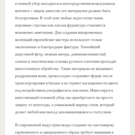
головной убор находится в непосредственном визуальном
контакте с лицом, качество его материалов должно быть
безупречным. В этой зоне любые недостатки ткани,
неровные строчки или плохая фурнитура становятся
мгновенно заметными. Для создания вневременных
коллекций европейские мастера используют только
экологичные и благородные фактуры. Тончайший
шерстяной фетр, нежная ангора, длинноволокнистый
хлопок и экзотическая соломка ручного плетения проходят
многоэтапную обработку. Такие материалы не вызывают
раздражения кожи, превосходно сохраняют форму после
транспортировки в багаже и не теряют насыщенности цвета
под воздействием ультрафиолета или влаги. Инвестируя в
качественный головной убор, вы приобретаете не просто
защиту от непогоды, а уникальный маркер стиля, который
делает любой ваш выход запоминающимся и статусным.
В современной индустрии моды создание по-настоящему
гармоничного и завершенного образа требует внимания к