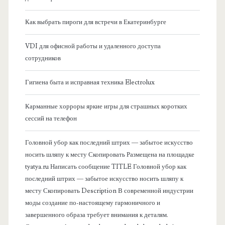
б
Как выбрать пироги для встречи в Екатеринбурге
о
VDI для офисной работы и удаленного доступа
к
сотрудников
о
Гигиена быта и исправная техника Electrolux
в
Карманные хорроры яркие игры для страшных коротких
сессий на телефон
а
Головной убор как последний штрих — забытое искусство
я
носить шляпу к месту Скопировать Размещена на площадке
tyatya.ru Написать сообщение TITLE Головной убор как
п
последний штрих — забытое искусство носить шляпу к
месту Скопировать Description В современной индустрии
а
моды создание по-настоящему гармоничного и
завершенного образа требует внимания к деталям.