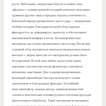
роста. Небольшие, аккуратные береты и шляпы типа
«федора» с асимметричной посадкой помогают визуально
удлинить круглое лицо и придать чертам утонченность.
Ключевой маркер премиального аксессуара — выверенная
глубина посадки, благодаря которой убор надежно
фиксируется, не деформирует прическу и обеспечивает
максимальный комфорт в носке. Бескомпромиссные
материалы как основа премиального аксессуара Поскольку
головной убор находится в непосредственном визуальном
контакте с лицом, качество его материалов должно быть
безупречным. В этой зоне любые недостатки ткани,
неровные строчки или плохая фурнитура становятся
мгновенно заметными. Для создания вневременных
коллекций европейские мастера используют только
экологичные и благородные фактуры. Тончайший
шерстяной фетр, нежная ангора, длинноволокнистый
хлопок и экзотическая соломка ручного плетения проходят
многоэтапную обработку. Такие материалы не вызывают