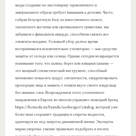
моды создание по-настоящему гармоничного и
завершенного образа требует внимания к деталям. Часто,
собрав безупречную базу из качественного пальто,
элегантного костюма или премиального трикотажа, мы
забываем о финальном аккорде, способном связать все
элементы воедино. Головной убор долгое время
воспринимался исключительно утилитарно — как средство
защиты от холода или солнца. Однако сегодня возвращается
понимание того, что шляпа, берет или изящная панама —
это мощный стилистический инструмент, способный
мгновенно повысить градус элегантности, скорректировать
пропорции лица и заявить о тонком вкусе своего владельца
без лишних слов. Возрождением этого утонченного
направления в Европе во многом управляет немецкий бренд
https://hcmoda.ru/brands/seeberger/catalog, который уже
более века сохраняет традиции и секреты модисток,
адаптируя их под запросы динамичной жизни. Эксперты
марки уверены: умение правильно подобрать и носить