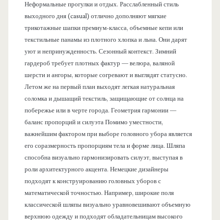
Неформальные прогулки и отдых. Расслабленный стиль
выходного дня (casual) отлично дополняют мягкие
трикотажные шапки премиум-класса, объемные кепи или
текстильные панамы из плотного хлопка и льна. Они дарят
уют и непринужденность. Сезонный контекст. Зимний
гардероб требует плотных фактур — велюра, валяной
шерсти и ангоры, которые согревают и выглядят статусно.
Летом же на первый план выходят легкая натуральная
соломка и дышащий текстиль, защищающие от солнца на
побережье или в черте города. Геометрия гармонии —
баланс пропорций и силуэта Помимо уместности,
важнейшим фактором при выборе головного убора является
его соразмерность пропорциям тела и форме лица. Шляпа
способна визуально гармонизировать силуэт, выступая в
роли архитектурного акцента. Немецкие дизайнеры
подходят к конструированию головных уборов с
математической точностью. Например, широкие поля
классической шляпы визуально уравновешивают объемную
верхнюю одежду и подходят обладательницам высокого