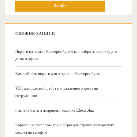
н
и
о
с
к
в
:
СВЕЖИЕ ЗАПИСИ
н
Пироги на заказ в Екатеринбурге: как выбрать выпечку для
а
дома и офиса
я
Как выбрать пироги для встречи в Екатеринбурге
б
VDI для офисной работы и удаленного доступа
сотрудников
о
Гигиена быта и исправная техника Electrolux
к
Карманные хорроры яркие игры для страшных коротких
о
сессий на телефон