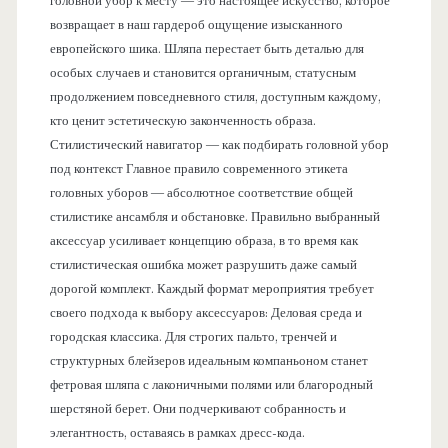
головной убор к месту — это настоящее искусство, которое
возвращает в наш гардероб ощущение изысканного
европейского шика. Шляпа перестает быть деталью для
особых случаев и становится органичным, статусным
продолжением повседневного стиля, доступным каждому,
кто ценит эстетическую законченность образа.
Стилистический навигатор — как подбирать головной убор
под контекст Главное правило современного этикета
головных уборов — абсолютное соответствие общей
стилистике ансамбля и обстановке. Правильно выбранный
аксессуар усиливает концепцию образа, в то время как
стилистическая ошибка может разрушить даже самый
дорогой комплект. Каждый формат мероприятия требует
своего подхода к выбору аксессуаров: Деловая среда и
городская классика. Для строгих пальто, тренчей и
структурных блейзеров идеальным компаньоном станет
фетровая шляпа с лаконичными полями или благородный
шерстяной берет. Они подчеркивают собранность и
элегантность, оставаясь в рамках дресс-кода.