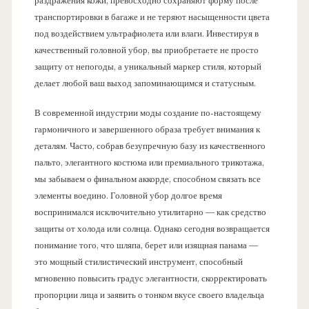
раздражения кожи, превосходно сохраняют форму после
транспортировки в багаже и не теряют насыщенности цвета
под воздействием ультрафиолета или влаги. Инвестируя в
качественный головной убор, вы приобретаете не просто
защиту от непогоды, а уникальный маркер стиля, который
делает любой ваш выход запоминающимся и статусным.
В современной индустрии моды создание по-настоящему
гармоничного и завершенного образа требует внимания к
деталям. Часто, собрав безупречную базу из качественного
пальто, элегантного костюма или премиального трикотажа,
мы забываем о финальном аккорде, способном связать все
элементы воедино. Головной убор долгое время
воспринимался исключительно утилитарно — как средство
защиты от холода или солнца. Однако сегодня возвращается
понимание того, что шляпа, берет или изящная панама —
это мощный стилистический инструмент, способный
мгновенно повысить градус элегантности, скорректировать
пропорции лица и заявить о тонком вкусе своего владельца