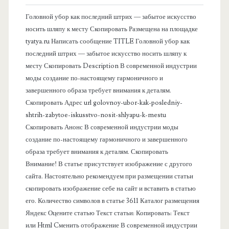
в
Головной убор как последний штрих — забытое искусство
носить шляпу к месту Скопировать Размещена на площадке
а
tyatya.ru Написать сообщение TITLE Головной убор как
последний штрих — забытое искусство носить шляпу к
я
месту Скопировать Description В современной индустрии
моды создание по-настоящему гармоничного и
п
завершенного образа требует внимания к деталям.
Скопировать Адрес url golovnoy-ubor-kak-posledniy-
а
shtrih-zabytoe-iskusstvo-nosit-shlyapu-k-mestu
Скопировать Анонс В современной индустрии моды
н
создание по-настоящему гармоничного и завершенного
образа требует внимания к деталям. Скопировать
е
Внимание! В статье присутствует изображение с другого
сайта. Настоятельно рекомендуем при размещении статьи
л
скопировать изображение себе на сайт и вставить в статью
его. Количество символов в статье 3611 Каталог размещения
ь
Яндекс Оцените статью Текст статьи: Копировать: Текст
или Html Cменить отображение В современной индустрии