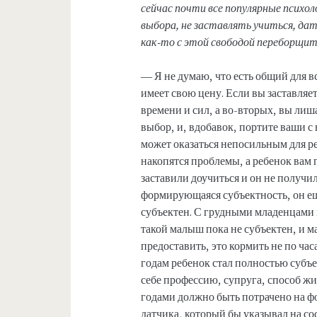
сейчас почти все популярные психо
выбора, не заставлять учиться, д
как-то с этой свободой переборщит
— Я не думаю, что есть общий для вс
имеет свою цену. Если вы заставляет
времени и сил, а во-вторых, вы ли
выбор, и, вдобавок, портите ваши с
может оказаться непосильным для реб
накопятся проблемы, а ребенок вам 
заставили доучиться и он не получи
формирующаяся субъектность, он ещ
субъектен. С грудными младенцами 
такой малыш пока не субъектен, и 
предоставить, это кормить не по час
годам ребенок стал полностью суб
себе профессию, супруга, способ жит
годами должно быть потрачено на фо
датчика, который бы указывал на с