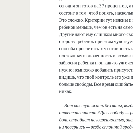
сегодня он готов на 37 процентов, а
состоит в том, чтоб понять, наскол
Это сложно. Критерии тут неясны и
ребенок меньше, чем он есть на само
Другие дают ему слишком много св
сторону, ребенок при этом чувству
способа просчитать эту готовность 
постоянная включенность и возможн
забросил ребенка и он как-то уж оче
нужно немножко добавить присутств
видишь, что твой контроль его уже д
больше свободы. Все время ошибать
никак.
— Вот как тут жить без вины, когд
ответственность? Дал свободу — р
дочь страдает неуверенностью, за
ни повернись — везде сплошной вред