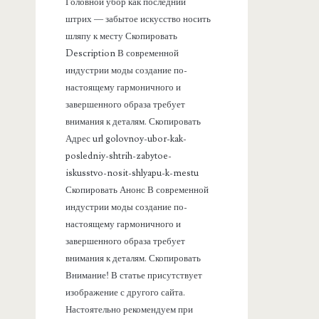
а
Головной убор как последний
штрих — забытое искусство носить
н
шляпу к месту Скопировать
Description В современной
е
индустрии моды создание по-
настоящему гармоничного и
л
завершенного образа требует
внимания к деталям. Скопировать
ь
Адрес url golovnoy-ubor-kak-
posledniy-shtrih-zabytoe-
iskusstvo-nosit-shlyapu-k-mestu
Скопировать Анонс В современной
индустрии моды создание по-
настоящему гармоничного и
завершенного образа требует
внимания к деталям. Скопировать
Внимание! В статье присутствует
изображение с другого сайта.
Настоятельно рекомендуем при