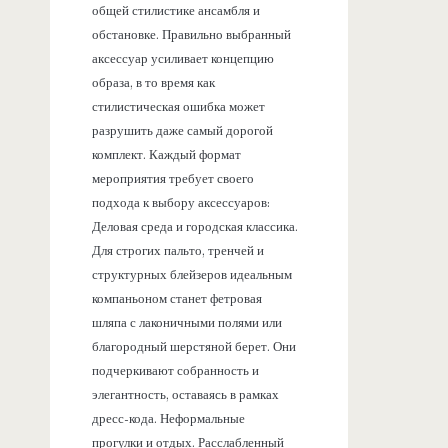
общей стилистике ансамбля и
обстановке. Правильно выбранный
аксессуар усиливает концепцию
образа, в то время как
стилистическая ошибка может
разрушить даже самый дорогой
комплект. Каждый формат
мероприятия требует своего
подхода к выбору аксессуаров:
Деловая среда и городская классика.
Для строгих пальто, тренчей и
структурных блейзеров идеальным
компаньоном станет фетровая
шляпа с лаконичными полями или
благородный шерстяной берет. Они
подчеркивают собранность и
элегантность, оставаясь в рамках
дресс-кода. Неформальные
прогулки и отдых. Расслабленный