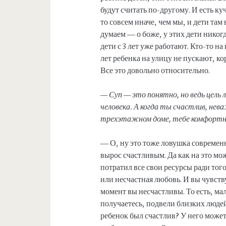
будут считать по-другому. И есть ку
то совсем иначе, чем мы, и дети там
думаем — о боже, у этих дети никогда
дети с 3 лет уже работают. Кто-то н
лет ребенка на улицу не пускают, к
Все это довольно относительно.
— Суп — это понятно, но ведь цель
человека. А когда ты счастлив, нев
трехэтажном доме, тебе комфортно
— О, ну это тоже ловушка современн
вырос счастливым. Да как на это мо
потратил все свои ресурсы ради того
или несчастная любовь. И вы чувств
момент вы несчастливы. То есть, мал
получаетесь, подвели близких людей
ребенок был счастлив? У него может