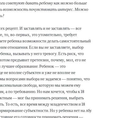
логи советуют давать ребенку как можно больше
ать возможность почувствовать интерес. Можно
ь?
ех рецепт. И заставлять и не заставлять — все
е, то, во-первых, это утомительно, требует
шаете ребенка возможности делать самостоятельный
 ним отношения. Если вы не заставляете, выбор
енка, вызывать у него тревогу. Есть риск, что
потом предъявит претензии, почему, мол, его не
л лучшее образование. Ребенок — это
е не вполне субъектен и уже не вполне не
мы вопросами выбора не задаемся — понятно, что
максимальная свобода, которую мы можем ему
ам, а по требованию. Но нам хочется, чтобы к 18
ъектным — мог бы принимать решения, выбрать
ь. То есть, все время между младенчеством и 18
рмирование субъектности. Но у ребенка нет на лбу
остояние его готовности принимать решения —