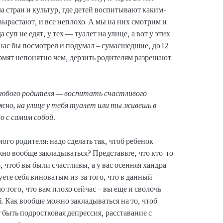
ча стран и культур, где детей воспитывают каким-
 вырастают, и все неплохо. А мы на них смотрим и
 суп не едят, у тех — туалет на улице, а вот у этих
а нас бы посмотрел и подумал – сумасшедшие, до 12
ормят непонятно чем, дерзить родителям разрешают.
 любого родителя — воспитать счастливого
ажно, на улице у тебя туалет или ты живешь в
 с самим собой.
ого родителя: надо сделать так, чтоб ребенок
жно вообще закладываться? Представьте, что кто-то
, чтоб вы были счастливы, а у вас осенняя хандра
уете себя виноватым из-за того, что в данный
о того, что вам плохо сейчас – вы еще и сволочь
. Как вообще можно закладываться на то, чтоб
 быть подростковая депрессия, расставание с