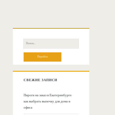
О
с
П
о
н
и
с
о
к
:
в
СВЕЖИЕ ЗАПИСИ
н
Пироги на заказ в Екатеринбурге:
как выбрать выпечку для дома и
а
офиса