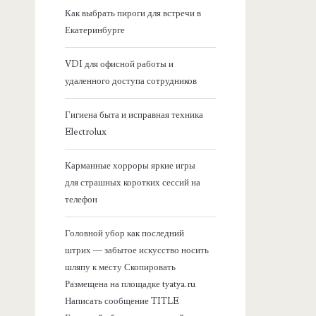
я
Как выбрать пироги для встречи в
Екатеринбурге
б
VDI для офисной работы и
о
удаленного доступа сотрудников
к
Гигиена быта и исправная техника
Electrolux
о
Карманные хорроры яркие игры
в
для страшных коротких сессий на
телефон
а
Головной убор как последний
я
штрих — забытое искусство носить
шляпу к месту Скопировать
п
Размещена на площадке tyatya.ru
Написать сообщение TITLE