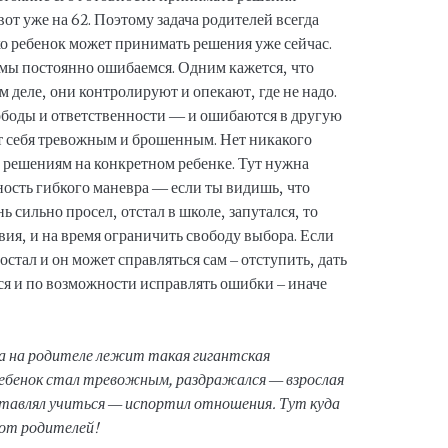
 вот уже на 62. Поэтому задача родителей всегда
ько ребенок может принимать решения уже сейчас.
 мы постоянно ошибаемся. Одним кажется, что
м деле, они контролируют и опекают, где не надо.
ободы и ответственности — и ошибаются в другую
ет себя тревожным и брошенным. Нет никакого
к решениям на конкретном ребенке. Тут нужна
ость гибкого маневра — если ты видишь, что
нь сильно просел, отстал в школе, запутался, то
ия, и на время ограничить свободу выбора. Если
остал и он может справляться сам – отступить, дать
ся и по возможности исправлять ошибки – иначе
а на родителе лежит такая гигантская
ебенок стал тревожным, раздражался — взрослая
ставлял учиться — испортил отношения. Тут куда
 от родителей!