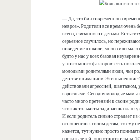
— Да, это бич современного времен
невроз». Родители все время очень
всего, связанного с детьми. Есть с
серьезное случилось, но переживаю
поведение в школе, много или мало 
будто у нас у всех базовая неуверен
у этого много факторов: есть покол
молодыми родителями люди, чьи род
детстве вниманием. Эти нынешние б
действовали агрессией, шантажом, 
взрослыми. Сегодня молодые мамы та
часто много претензий к своим роди
что как только ты задираешь планку 
И если родитель сильно страдает из
отношению к своим детям, то ему н
кажется, тут нужно просто понимать
растить детей, они относительны. 20