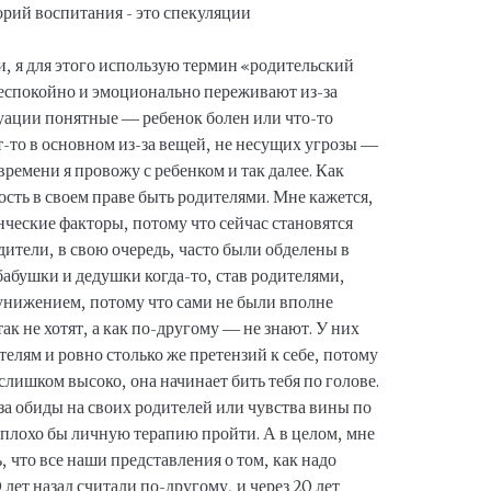
и, я для этого использую термин «родительский
 беспокойно и эмоционально переживают из-за
итуации понятные — ребенок болен или что-то
т-то в основном из-за вещей, не несущих угрозы —
времени я провожу с ребенком и так далее. Как
ность в своем праве быть родителями. Мне кажется,
енческие факторы, потому что сейчас становятся
ители, в свою очередь, часто были обделены в
абушки и дедушки когда-то, став родителями,
унижением, потому что сами не были вполне
к не хотят, а как по-другому — не знают. У них
телям и ровно столько же претензий к себе, потому
слишком высоко, она начинает бить тебя по голове.
-за обиды на своих родителей или чувства вины по
еплохо бы личную терапию пройти. А в целом, мне
, что все наши представления о том, как надо
 лет назад считали по-другому, и через 20 лет