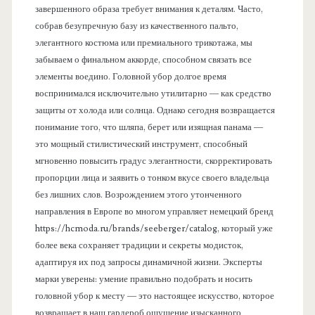
завершенного образа требует внимания к деталям. Часто,
собрав безупречную базу из качественного пальто,
элегантного костюма или премиального трикотажа, мы
забываем о финальном аккорде, способном связать все
элементы воедино. Головной убор долгое время
воспринимался исключительно утилитарно — как средство
защиты от холода или солнца. Однако сегодня возвращается
понимание того, что шляпа, берет или изящная панама —
это мощный стилистический инструмент, способный
мгновенно повысить градус элегантности, скорректировать
пропорции лица и заявить о тонком вкусе своего владельца
без лишних слов. Возрождением этого утонченного
направления в Европе во многом управляет немецкий бренд
https://hcmoda.ru/brands/seeberger/catalog, который уже
более века сохраняет традиции и секреты модисток,
адаптируя их под запросы динамичной жизни. Эксперты
марки уверены: умение правильно подобрать и носить
головной убор к месту — это настоящее искусство, которое
возвращает в наш гардероб ощущение изысканного