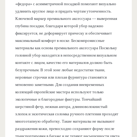
«федора» с асимметричной посадкой помогают визуально
удлинить круглое лицо и придать чертам утонченность.
Ключевой маркер премиального аксессуара — выверенная
глубина посадки, благодаря которой убор надежно
фиксируется, не деформирует прическу и обеспечивает
максимальный комфорт в носке. Бескомпромиссные
материалы как основа премиального аксессуара Поскольку
головной убор находится в непосредственном визуальном
контакте с лицом, качество его материалов должно быть
безупречным. В этой зоне любые недостатки ткани,
неровные строчки или плохая фурнитура становятся
мгновенно заметными. Для создания вневременных
коллекций европейские мастера используют только
экологичные и благородные фактуры. Тончайший
шерстяной фетр, нежная ангора, длинноволокнистый
хлопок и экзотическая соломка ручного плетения проходят
многоэтапную обработку. Такие материалы не вызывают
раздражения кожи, превосходно сохраняют форму после
транспортировки в багаже и не теряют насыщенности цвета