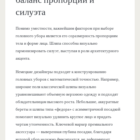
баланс пропорций и
силуэта
Помимо уместности, важнейшим фактором при выборе
головного убора является его соразмерность пропорциям
тела и форме лица. Шляпа способна визуально
гармонизировать силуэт, выступая в роли архитектурного
акцента.
Немецкие дизайнеры подходят к конструированию
головных уборов с математической точностью. Например,
широкие поля классической шляпы визуально
уравновешивают объемную верхнюю одежду и подходят
обладательницам высокого роста. Небольшие, аккуратные
береты и шляпы типа «федора» с асимметричной посадкой
помогают визуально удлинить круглое лицо и придать
чертам утонченность. Ключевой маркер премиального
аксессуара — выверенная глубина посадки, благодаря
которой убор надежно фиксируется, не деформирует