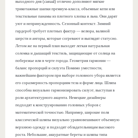
выходного дня (casual) отлично дополняют мягкие
трикотажные шапки премиум-класса, объемные кепи или
текстильные панамы из плотного хлопка и льна. Они дарят
уют и непринужденность. Сезонный контекст. Зимний
гардероб требует плотных фактур — велюра, валяной
шерсти и ангоры, которые согревают и выглядят статусно.
Летом же на первый план выходят легкая натуральная
соломка и дышащий текстиль, защищающие от солнца на
побережье или в черте города. Геометрия гармонии —
баланс пропорций и силуэта Помимо уместности,
важнейшим фактором при выборе головного убора является
его соразмерность пропорциям тела и форме лица. Шляпа
способна визуально гармонизировать силуэт, выступая в
роли архитектурного акцента. Немецкие дизайнеры
подходят к конструированию головных уборов с
математической точностью. Например, широкие поля
классической шляпы визуально уравновешивают объемную
верхнюю одежду и подходят обладательницам высокого
роста. Небольшие, аккуратные береты и шляпы типа