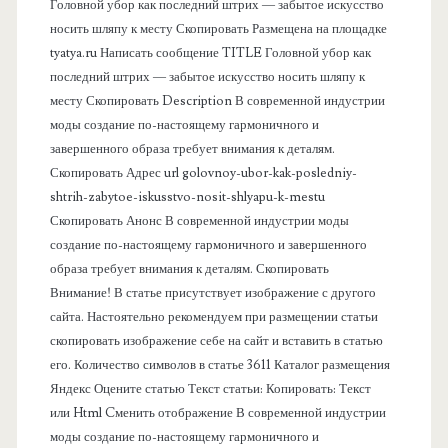
в
Головной убор как последний штрих — забытое искусство
носить шляпу к месту Скопировать Размещена на площадке
а
tyatya.ru Написать сообщение TITLE Головной убор как
последний штрих — забытое искусство носить шляпу к
я
месту Скопировать Description В современной индустрии
моды создание по-настоящему гармоничного и
п
завершенного образа требует внимания к деталям.
Скопировать Адрес url golovnoy-ubor-kak-posledniy-
а
shtrih-zabytoe-iskusstvo-nosit-shlyapu-k-mestu
Скопировать Анонс В современной индустрии моды
н
создание по-настоящему гармоничного и завершенного
образа требует внимания к деталям. Скопировать
е
Внимание! В статье присутствует изображение с другого
сайта. Настоятельно рекомендуем при размещении статьи
л
скопировать изображение себе на сайт и вставить в статью
его. Количество символов в статье 3611 Каталог размещения
ь
Яндекс Оцените статью Текст статьи: Копировать: Текст
или Html Cменить отображение В современной индустрии
моды создание по-настоящему гармоничного и