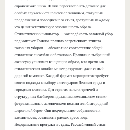
европейского шика. Шляпа перестает быть деталью для
особых случаев и становится органичным, статусным
продолжением повседневного стиля, доступным каждому,
кто ценит эстетическую законченность образа.
Стилистический навигатор — как подбирать головной убор
под контекст Главное правило современного этикета
головных уборов — абсолютное соответствие общей
стилистике ансамбля и обстановке. Правильно выбранный
аксессуар усиливает концепцию образа, в то время как
стилистическая ошибка может разрушить даже самый
дорогой комплект. Каждый формат мероприятия требует
своего подхода к выбору аксессуаров: Деловая среда и
городская классика. Для строгих пальто, тренчей и
структурных блейзеров идеальным компаньоном станет
фетровая шляпа с лаконичными полями или благородный
шерстяной берет. Они подчеркивают собранность и
элегантность, оставаясь в рамках дресс-кода.
Неформальные прогулки и отдых. Расслабленный стиль