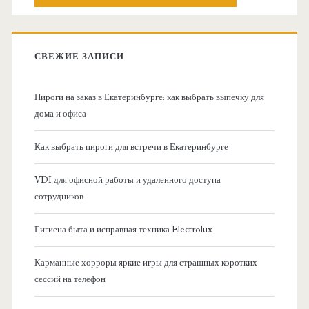
о
с
к
в
:
СВЕЖИЕ ЗАПИСИ
н
Пироги на заказ в Екатеринбурге: как выбрать выпечку для
а
дома и офиса
я
Как выбрать пироги для встречи в Екатеринбурге
б
VDI для офисной работы и удаленного доступа
сотрудников
о
Гигиена быта и исправная техника Electrolux
к
Карманные хорроры яркие игры для страшных коротких
о
сессий на телефон