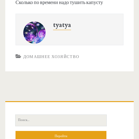
Сколько по времени надо тушить капусту
tyatya
ДОМАШНЕЕ ХОЗЯЙСТВО
О
с
П
н
о
и