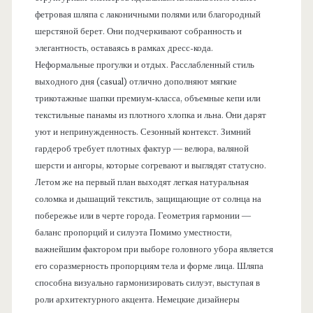
фетровая шляпа с лаконичными полями или благородный
шерстяной берет. Они подчеркивают собранность и
элегантность, оставаясь в рамках дресс-кода.
Неформальные прогулки и отдых. Расслабленный стиль
выходного дня (casual) отлично дополняют мягкие
трикотажные шапки премиум-класса, объемные кепи или
текстильные панамы из плотного хлопка и льна. Они дарят
уют и непринужденность. Сезонный контекст. Зимний
гардероб требует плотных фактур — велюра, валяной
шерсти и ангоры, которые согревают и выглядят статусно.
Летом же на первый план выходят легкая натуральная
соломка и дышащий текстиль, защищающие от солнца на
побережье или в черте города. Геометрия гармонии —
баланс пропорций и силуэта Помимо уместности,
важнейшим фактором при выборе головного убора является
его соразмерность пропорциям тела и форме лица. Шляпа
способна визуально гармонизировать силуэт, выступая в
роли архитектурного акцента. Немецкие дизайнеры