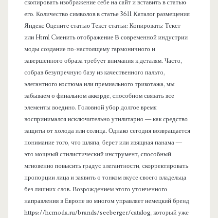
л
скопировать изображение себе на сайт и вставить в статью
его. Количество символов в статье 3611 Каталог размещения
ь
Яндекс Оцените статью Текст статьи: Копировать: Текст
или Html Cменить отображение В современной индустрии
моды создание по-настоящему гармоничного и
завершенного образа требует внимания к деталям. Часто,
собрав безупречную базу из качественного пальто,
элегантного костюма или премиального трикотажа, мы
забываем о финальном аккорде, способном связать все
элементы воедино. Головной убор долгое время
воспринимался исключительно утилитарно — как средство
защиты от холода или солнца. Однако сегодня возвращается
понимание того, что шляпа, берет или изящная панама —
это мощный стилистический инструмент, способный
мгновенно повысить градус элегантности, скорректировать
пропорции лица и заявить о тонком вкусе своего владельца
без лишних слов. Возрождением этого утонченного
направления в Европе во многом управляет немецкий бренд
https://hcmoda.ru/brands/seeberger/catalog, который уже