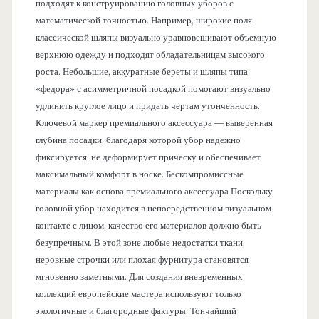
подходят к конструированию головных уборов с
математической точностью. Например, широкие поля
классической шляпы визуально уравновешивают объемную
верхнюю одежду и подходят обладательницам высокого
роста. Небольшие, аккуратные береты и шляпы типа
«федора» с асимметричной посадкой помогают визуально
удлинить круглое лицо и придать чертам утонченность.
Ключевой маркер премиального аксессуара — выверенная
глубина посадки, благодаря которой убор надежно
фиксируется, не деформирует прическу и обеспечивает
максимальный комфорт в носке. Бескомпромиссные
материалы как основа премиального аксессуара Поскольку
головной убор находится в непосредственном визуальном
контакте с лицом, качество его материалов должно быть
безупречным. В этой зоне любые недостатки ткани,
неровные строчки или плохая фурнитура становятся
мгновенно заметными. Для создания вневременных
коллекций европейские мастера используют только
экологичные и благородные фактуры. Тончайший