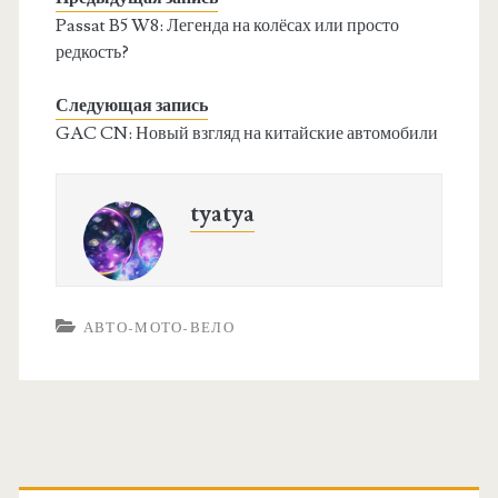
Passat B5 W8: Легенда на колёсах или просто
редкость?
Следующая запись
GAC CN: Новый взгляд на китайские автомобили
tyatya
АВТО-МОТО-ВЕЛО
О