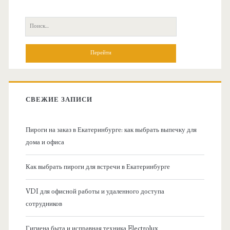
с
П
н
о
и
о
с
к
в
:
СВЕЖИЕ ЗАПИСИ
н
Пироги на заказ в Екатеринбурге: как выбрать выпечку для
а
дома и офиса
я
Как выбрать пироги для встречи в Екатеринбурге
б
VDI для офисной работы и удаленного доступа
сотрудников
о
Гигиена быта и исправная техника Electrolux