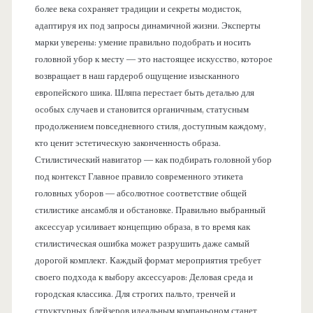
более века сохраняет традиции и секреты модисток,
адаптируя их под запросы динамичной жизни. Эксперты
марки уверены: умение правильно подобрать и носить
головной убор к месту — это настоящее искусство, которое
возвращает в наш гардероб ощущение изысканного
европейского шика. Шляпа перестает быть деталью для
особых случаев и становится органичным, статусным
продолжением повседневного стиля, доступным каждому,
кто ценит эстетическую законченность образа.
Стилистический навигатор — как подбирать головной убор
под контекст Главное правило современного этикета
головных уборов — абсолютное соответствие общей
стилистике ансамбля и обстановке. Правильно выбранный
аксессуар усиливает концепцию образа, в то время как
стилистическая ошибка может разрушить даже самый
дорогой комплект. Каждый формат мероприятия требует
своего подхода к выбору аксессуаров: Деловая среда и
городская классика. Для строгих пальто, тренчей и
структурных блейзеров идеальным компаньоном станет