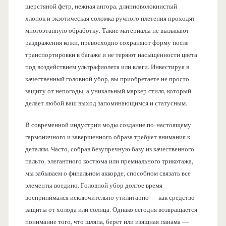
шерстяной фетр, нежная ангора, длинноволокнистый
хлопок и экзотическая соломка ручного плетения проходят
многоэтапную обработку. Такие материалы не вызывают
раздражения кожи, превосходно сохраняют форму после
транспортировки в багаже и не теряют насыщенности цвета
под воздействием ультрафиолета или влаги. Инвестируя в
качественный головной убор, вы приобретаете не просто
защиту от непогоды, а уникальный маркер стиля, который
делает любой ваш выход запоминающимся и статусным.
В современной индустрии моды создание по-настоящему
гармоничного и завершенного образа требует внимания к
деталям. Часто, собрав безупречную базу из качественного
пальто, элегантного костюма или премиального трикотажа,
мы забываем о финальном аккорде, способном связать все
элементы воедино. Головной убор долгое время
воспринимался исключительно утилитарно — как средство
защиты от холода или солнца. Однако сегодня возвращается
понимание того, что шляпа, берет или изящная панама —