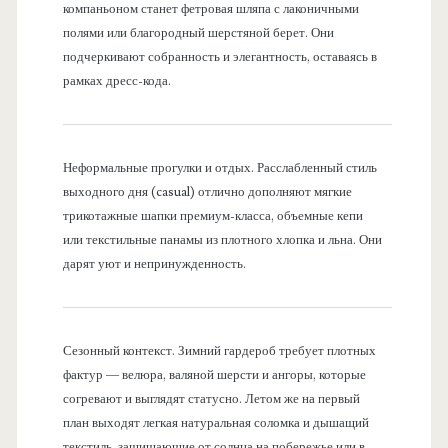
компаньоном станет фетровая шляпа с лаконичными
полями или благородный шерстяной берет. Они
подчеркивают собранность и элегантность, оставаясь в
рамках дресс-кода.
Неформальные прогулки и отдых. Расслабленный стиль
выходного дня (casual) отлично дополняют мягкие
трикотажные шапки премиум-класса, объемные кепи
или текстильные панамы из плотного хлопка и льна. Они
дарят уют и непринужденность.
Сезонный контекст. Зимний гардероб требует плотных
фактур — велюра, валяной шерсти и ангоры, которые
согревают и выглядят статусно. Летом же на первый
план выходят легкая натуральная соломка и дышащий
текстиль, защищающие от солнца на побережье или в