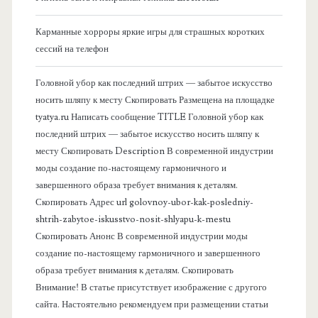
к
Карманные хорроры яркие игры для страшных коротких
о
сессий на телефон
в
Головной убор как последний штрих — забытое искусство
носить шляпу к месту Скопировать Размещена на площадке
а
tyatya.ru Написать сообщение TITLE Головной убор как
последний штрих — забытое искусство носить шляпу к
я
месту Скопировать Description В современной индустрии
моды создание по-настоящему гармоничного и
п
завершенного образа требует внимания к деталям.
Скопировать Адрес url golovnoy-ubor-kak-posledniy-
а
shtrih-zabytoe-iskusstvo-nosit-shlyapu-k-mestu
Скопировать Анонс В современной индустрии моды
н
создание по-настоящему гармоничного и завершенного
образа требует внимания к деталям. Скопировать
е
Внимание! В статье присутствует изображение с другого
сайта. Настоятельно рекомендуем при размещении статьи