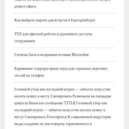
а
дома и офиса
я
Как выбрать пироги для встречи в Екатеринбурге
б
VDI для офисной работы и удаленного доступа
сотрудников
о
Гигиена быта и исправная техника Electrolux
к
Карманные хорроры яркие игры для страшных коротких
о
сессий на телефон
в
Головной убор как последний штрих — забытое искусство
носить шляпу к месту Скопировать Размещена на площадке
а
tyatya.ru Написать сообщение TITLE Головной убор как
последний штрих — забытое искусство носить шляпу к
я
месту Скопировать Description В современной индустрии
моды создание по-настоящему гармоничного и