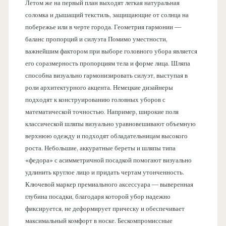
Летом же на первый план выходят легкая натуральная
соломка и дышащий текстиль, защищающие от солнца на
побережье или в черте города. Геометрия гармонии —
баланс пропорций и силуэта Помимо уместности,
важнейшим фактором при выборе головного убора является
его соразмерность пропорциям тела и форме лица. Шляпа
способна визуально гармонизировать силуэт, выступая в
роли архитектурного акцента. Немецкие дизайнеры
подходят к конструированию головных уборов с
математической точностью. Например, широкие поля
классической шляпы визуально уравновешивают объемную
верхнюю одежду и подходят обладательницам высокого
роста. Небольшие, аккуратные береты и шляпы типа
«федора» с асимметричной посадкой помогают визуально
удлинить круглое лицо и придать чертам утонченность.
Ключевой маркер премиального аксессуара — выверенная
глубина посадки, благодаря которой убор надежно
фиксируется, не деформирует прическу и обеспечивает
максимальный комфорт в носке. Бескомпромиссные