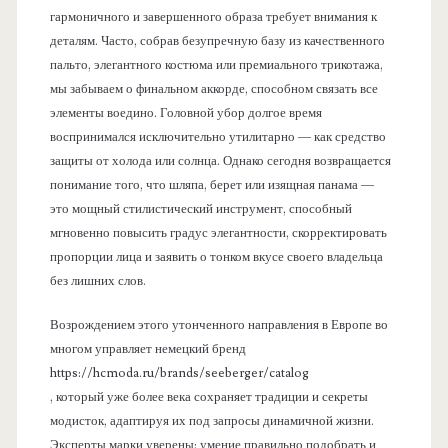
гармоничного и завершенного образа требует внимания к
деталям. Часто, собрав безупречную базу из качественного
пальто, элегантного костюма или премиального трикотажа,
мы забываем о финальном аккорде, способном связать все
элементы воедино. Головной убор долгое время
воспринимался исключительно утилитарно — как средство
защиты от холода или солнца. Однако сегодня возвращается
понимание того, что шляпа, берет или изящная панама —
это мощный стилистический инструмент, способный
мгновенно повысить градус элегантности, скорректировать
пропорции лица и заявить о тонком вкусе своего владельца
без лишних слов.
Возрождением этого утонченного направления в Европе во
многом управляет немецкий бренд
https://hcmoda.ru/brands/seeberger/catalog
, который уже более века сохраняет традиции и секреты
модисток, адаптируя их под запросы динамичной жизни.
Эксперты марки уверены: умение правильно подобрать и