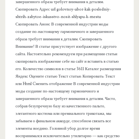
п
завершенного образа требует внимания к деталям.
Скопировать Адрес url golovnoy-ubor-kak-posledniy-
а
shtrih-zabytoe-iskusstvo-nosit-shlyapu-k-mestu
Скопировать Анонс В современной индустрии моды
н
создание по-настоящему гармоничного и завершенного
образа требует внимания к деталям. Скопировать
е
Внимание! В статье присутствует изображение с другого
сайта. Настоятельно рекомендуем при размещении статьи
л
скопировать изображение себе на сайт и вставить в статью
его. Количество символов в статье 3611 Каталог размещения
ь
Яндекс Оцените статью Текст статьи: Копировать: Текст
или Html Cменить отображение В современной индустрии
моды создание по-настоящему гармоничного и
завершенного образа требует внимания к деталям. Часто,
собрав безупречную базу из качественного пальто,
элегантного костюма или премиального трикотажа, мы
забываем о финальном аккорде, способном связать все
элементы воедино. Головной убор долгое время
воспринимался исключительно утилитарно — как средство