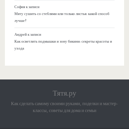
София
к записи
Мяту сушить со стеблями или только листья: какой способ
лучше?
Андрей
к записи
Как осветлить подмышки и зону бикини: секреты красоты и
ухода
Тятя.ру
Как сделать самому своими руками, поделки и мастер-
классы, советы для дома и семьи