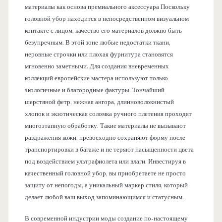
материалы как основа премиального аксессуара Поскольку
головной убор находится в непосредственном визуальном
контакте с лицом, качество его материалов должно быть
безупречным. В этой зоне любые недостатки ткани,
неровные строчки или плохая фурнитура становятся
мгновенно заметными. Для создания вневременных
коллекций европейские мастера используют только
экологичные и благородные фактуры. Тончайший
шерстяной фетр, нежная ангора, длинноволокнистый
хлопок и экзотическая соломка ручного плетения проходят
многоэтапную обработку. Такие материалы не вызывают
раздражения кожи, превосходно сохраняют форму после
транспортировки в багаже и не теряют насыщенности цвета
под воздействием ультрафиолета или влаги. Инвестируя в
качественный головной убор, вы приобретаете не просто
защиту от непогоды, а уникальный маркер стиля, который
делает любой ваш выход запоминающимся и статусным.
В современной индустрии моды создание по-настоящему