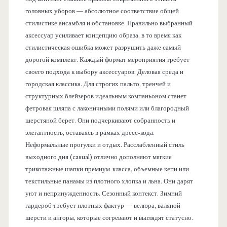
головных уборов — абсолютное соответствие общей
стилистике ансамбля и обстановке. Правильно выбранный
аксессуар усиливает концепцию образа, в то время как
стилистическая ошибка может разрушить даже самый
дорогой комплект. Каждый формат мероприятия требует
своего подхода к выбору аксессуаров: Деловая среда и
городская классика. Для строгих пальто, тренчей и
структурных блейзеров идеальным компаньоном станет
фетровая шляпа с лаконичными полями или благородный
шерстяной берет. Они подчеркивают собранность и
элегантность, оставаясь в рамках дресс-кода.
Неформальные прогулки и отдых. Расслабленный стиль
выходного дня (casual) отлично дополняют мягкие
трикотажные шапки премиум-класса, объемные кепи или
текстильные панамы из плотного хлопка и льна. Они дарят
уют и непринужденность. Сезонный контекст. Зимний
гардероб требует плотных фактур — велюра, валяной
шерсти и ангоры, которые согревают и выглядят статусно.