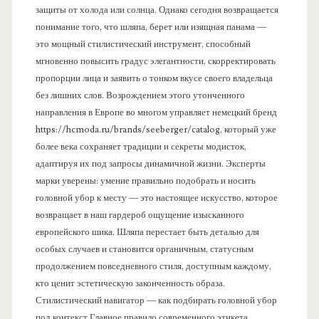
защиты от холода или солнца. Однако сегодня возвращается
понимание того, что шляпа, берет или изящная панама —
это мощный стилистический инструмент, способный
мгновенно повысить градус элегантности, скорректировать
пропорции лица и заявить о тонком вкусе своего владельца
без лишних слов. Возрождением этого утонченного
направления в Европе во многом управляет немецкий бренд
https://hcmoda.ru/brands/seeberger/catalog, который уже
более века сохраняет традиции и секреты модисток,
адаптируя их под запросы динамичной жизни. Эксперты
марки уверены: умение правильно подобрать и носить
головной убор к месту — это настоящее искусство, которое
возвращает в наш гардероб ощущение изысканного
европейского шика. Шляпа перестает быть деталью для
особых случаев и становится органичным, статусным
продолжением повседневного стиля, доступным каждому,
кто ценит эстетическую законченность образа.
Стилистический навигатор — как подбирать головной убор
под контекст Главное правило современного этикета