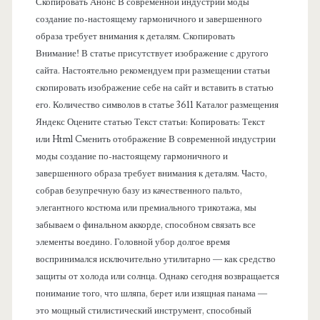
Скопировать Анонс В современной индустрии моды
н
создание по-настоящему гармоничного и завершенного
образа требует внимания к деталям. Скопировать
е
Внимание! В статье присутствует изображение с другого
сайта. Настоятельно рекомендуем при размещении статьи
л
скопировать изображение себе на сайт и вставить в статью
его. Количество символов в статье 3611 Каталог размещения
ь
Яндекс Оцените статью Текст статьи: Копировать: Текст
или Html Cменить отображение В современной индустрии
моды создание по-настоящему гармоничного и
завершенного образа требует внимания к деталям. Часто,
собрав безупречную базу из качественного пальто,
элегантного костюма или премиального трикотажа, мы
забываем о финальном аккорде, способном связать все
элементы воедино. Головной убор долгое время
воспринимался исключительно утилитарно — как средство
защиты от холода или солнца. Однако сегодня возвращается
понимание того, что шляпа, берет или изящная панама —
это мощный стилистический инструмент, способный