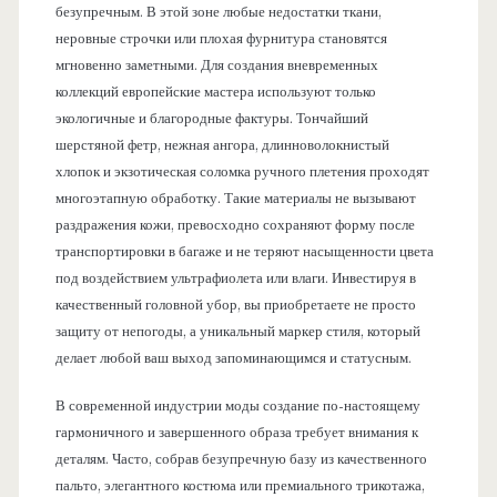
безупречным. В этой зоне любые недостатки ткани,
неровные строчки или плохая фурнитура становятся
мгновенно заметными. Для создания вневременных
коллекций европейские мастера используют только
экологичные и благородные фактуры. Тончайший
шерстяной фетр, нежная ангора, длинноволокнистый
хлопок и экзотическая соломка ручного плетения проходят
многоэтапную обработку. Такие материалы не вызывают
раздражения кожи, превосходно сохраняют форму после
транспортировки в багаже и не теряют насыщенности цвета
под воздействием ультрафиолета или влаги. Инвестируя в
качественный головной убор, вы приобретаете не просто
защиту от непогоды, а уникальный маркер стиля, который
делает любой ваш выход запоминающимся и статусным.
В современной индустрии моды создание по-настоящему
гармоничного и завершенного образа требует внимания к
деталям. Часто, собрав безупречную базу из качественного
пальто, элегантного костюма или премиального трикотажа,