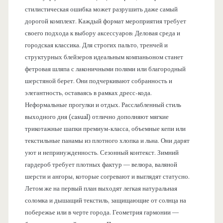
стилистическая ошибка может разрушить даже самый
дорогой комплект. Каждый формат мероприятия требует
своего подхода к выбору аксессуаров: Деловая среда и
городская классика. Для строгих пальто, тренчей и
структурных блейзеров идеальным компаньоном станет
фетровая шляпа с лаконичными полями или благородный
шерстяной берет. Они подчеркивают собранность и
элегантность, оставаясь в рамках дресс-кода.
Неформальные прогулки и отдых. Расслабленный стиль
выходного дня (casual) отлично дополняют мягкие
трикотажные шапки премиум-класса, объемные кепи или
текстильные панамы из плотного хлопка и льна. Они дарят
уют и непринужденность. Сезонный контекст. Зимний
гардероб требует плотных фактур — велюра, валяной
шерсти и ангоры, которые согревают и выглядят статусно.
Летом же на первый план выходят легкая натуральная
соломка и дышащий текстиль, защищающие от солнца на
побережье или в черте города. Геометрия гармонии —