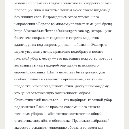
мгновенно повысить градус элегантности, скорректировать
пропорции лица и заявить о тонком вкусе своего владельца
без лишних слов. Возрождением этого утонченного
направления в Европе во многом управляет немецкий бренд
https://hcmoda.ru/brands/seeberger/catalog, который уже
более века сохраняет традиции и секреты модисток,
адаптируя их под запросы динамичной жизни. Эксперты
марки уверены: умение правильно подобрать и носить
головной убор к месту — это настоящее искусство, которое
возвращает в наш гардероб ощущение изысканного
европейского шика. Шляпа перестает быть деталью для
особых случаев и становится органичным, статусным
продолжением повседневного стиля, доступным каждому,
кто ценит эстетическую законченность образа.
Стилистический навигатор — как подбирать головной убор
под контекст Главное правило современного этикета
головных уборов — абсолютное соответствие общей
стилистике ансамбля и обстановке. Правильно выбранный
аксессуар усиливает концепцию образа, в то время как