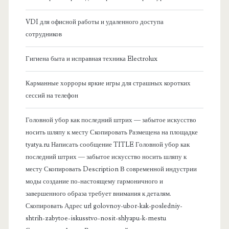
б
VDI для офисной работы и удаленного доступа
сотрудников
о
Гигиена быта и исправная техника Electrolux
к
Карманные хорроры яркие игры для страшных коротких
о
сессий на телефон
в
Головной убор как последний штрих — забытое искусство
носить шляпу к месту Скопировать Размещена на площадке
а
tyatya.ru Написать сообщение TITLE Головной убор как
последний штрих — забытое искусство носить шляпу к
я
месту Скопировать Description В современной индустрии
моды создание по-настоящему гармоничного и
п
завершенного образа требует внимания к деталям.
Скопировать Адрес url golovnoy-ubor-kak-posledniy-
а
shtrih-zabytoe-iskusstvo-nosit-shlyapu-k-mestu