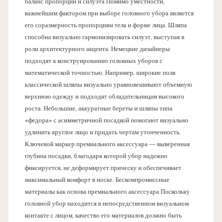
баланс пропорций и силуэта Помимо уместности,
важнейшим фактором при выборе головного убора является
его соразмерность пропорциям тела и форме лица. Шляпа
способна визуально гармонизировать силуэт, выступая в
роли архитектурного акцента. Немецкие дизайнеры
подходят к конструированию головных уборов с
математической точностью. Например, широкие поля
классической шляпы визуально уравновешивают объемную
верхнюю одежду и подходят обладательницам высокого
роста. Небольшие, аккуратные береты и шляпы типа
«федора» с асимметричной посадкой помогают визуально
удлинить круглое лицо и придать чертам утонченность.
Ключевой маркер премиального аксессуара — выверенная
глубина посадки, благодаря которой убор надежно
фиксируется, не деформирует прическу и обеспечивает
максимальный комфорт в носке. Бескомпромиссные
материалы как основа премиального аксессуара Поскольку
головной убор находится в непосредственном визуальном
контакте с лицом, качество его материалов должно быть