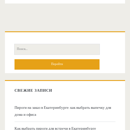
О
с
П
н
о
и
о
с
к
в
:
СВЕЖИЕ ЗАПИСИ
н
Пироги на заказ в Екатеринбурге: как выбрать выпечку для
а
дома и офиса
я
Как выбрать пироги для встречи в Екатеринбурге